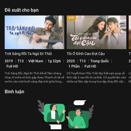
Đề xuất cho bạn
VIP
Trời Sáng Rồi Ta Ngủ Đi Thôi
Tôi Ở Đỉnh Cao Đợi Cậu
T
2019
T13
Việt Nam
1g 32ph
2025
T13
Trung Quốc
2
Full HD
1 Phần
Full HD
Trời Sáng Rồi, Ngủ Đi Thôi kể về Tâm chàng
Cố Tuyết Giao (Tôn Trân Ny) bất ngờ quay về
L
nhạc sĩ indie vô tình gặp được Thanh cô tài xế
thời cấp 3 sau khi bị sa thải. Cô quyết tâm sửa
n
xe ôm vào một buổi sáng đẹp trời giữa lòng
chữa sai lầm, tập trung học tập, thay đổi vận
k
Sài Gòn.
mệnh.
n
Bình luận