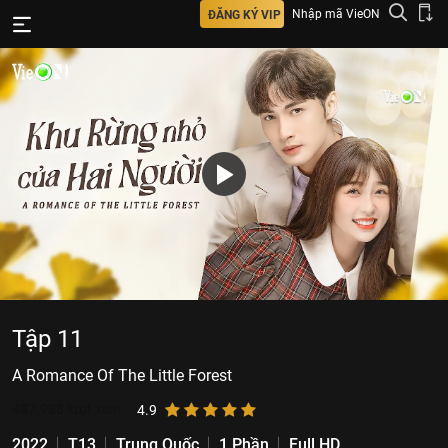
Nhập mã VieON
ĐĂNG KÝ VIP
Tập 11
A Romance Of The Little Forest
487.938
lượt xem
4.9
2022
T13
Trung Quốc
1 Phần
Full HD