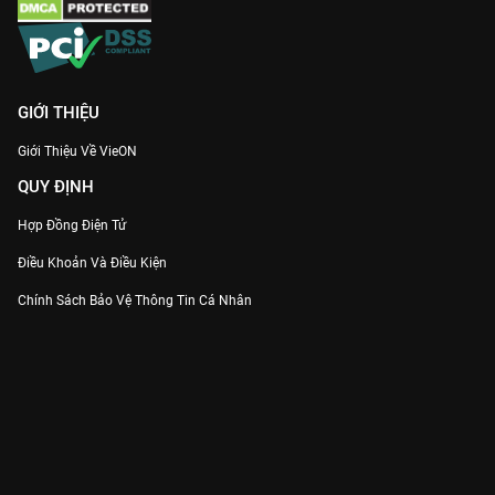
GIỚI THIỆU
Giới Thiệu Về VieON
QUY ĐỊNH
Hợp Đồng Điện Tử
Điều Khoản Và Điều Kiện
Chính Sách Bảo Vệ Thông Tin Cá Nhân
Chính Sách Bảo Vệ Người Tiêu Dùng Dễ Bị Tổn Thương
Thỏa Thuận Sử Dụng Dịch Vụ Mạng Xã Hội
THÔNG TIN
Thông Báo
Trung Tâm Hỗ Trợ