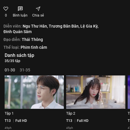
0
Bình luận
Chia sẻ
Diễn viên:
Ngu Thư Hân,
Trương Bân Bân,
Lệ Gia Kỳ,
Đinh Quán Sâm
Đạo diễn:
Thái Thông
Thể loại:
Phim tình cảm
Danh sách tập
35/35 tập
01-30
31-35
Tập 1
Tập 2
T
T13
Full HD
T13
Full HD
T
49ph
45ph
4