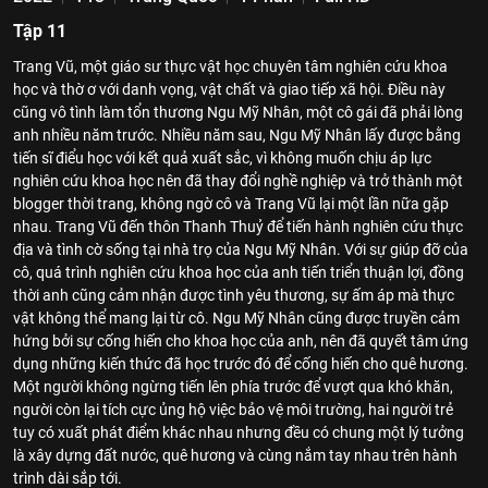
Tập 11
Trang Vũ, một giáo sư thực vật học chuyên tâm nghiên cứu khoa
học và thờ ơ với danh vọng, vật chất và giao tiếp xã hội. Điều này
cũng vô tình làm tổn thương Ngu Mỹ Nhân, một cô gái đã phải lòng
anh nhiều năm trước. Nhiều năm sau, Ngu Mỹ Nhân lấy được bằng
tiến sĩ điểu học với kết quả xuất sắc, vì không muốn chịu áp lực
nghiên cứu khoa học nên đã thay đổi nghề nghiệp và trở thành một
blogger thời trang, không ngờ cô và Trang Vũ lại một lần nữa gặp
nhau. Trang Vũ đến thôn Thanh Thuỷ để tiến hành nghiên cứu thực
địa và tình cờ sống tại nhà trọ của Ngu Mỹ Nhân. Với sự giúp đỡ của
cô, quá trình nghiên cứu khoa học của anh tiến triển thuận lợi, đồng
thời anh cũng cảm nhận được tình yêu thương, sự ấm áp mà thực
vật không thể mang lại từ cô. Ngu Mỹ Nhân cũng được truyền cảm
hứng bởi sự cống hiến cho khoa học của anh, nên đã quyết tâm ứng
dụng những kiến thức đã học trước đó để cống hiến cho quê hương.
Một người không ngừng tiến lên phía trước để vượt qua khó khăn,
người còn lại tích cực ủng hộ việc bảo vệ môi trường, hai người trẻ
tuy có xuất phát điểm khác nhau nhưng đều có chung một lý tưởng
là xây dựng đất nước, quê hương và cùng nắm tay nhau trên hành
trình dài sắp tới.