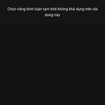
Chức năng bình luận tạm thời không khả dụng trên nội
dung này
Xem Tập 11 Khu Rừng Nhỏ Của Hai Người - 35 Tập của Trung
Quốc có sự tham gia của . Thuộc thể loại: Phim bộ