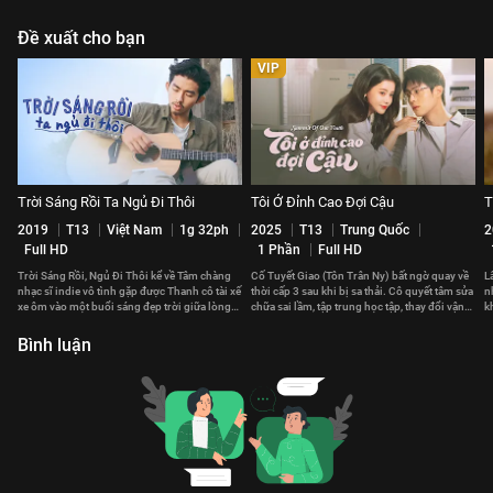
Đề xuất cho bạn
VIP
Trời Sáng Rồi Ta Ngủ Đi Thôi
Tôi Ở Đỉnh Cao Đợi Cậu
T
2019
T13
Việt Nam
1g 32ph
2025
T13
Trung Quốc
2
Full HD
1 Phần
Full HD
Trời Sáng Rồi, Ngủ Đi Thôi kể về Tâm chàng
Cố Tuyết Giao (Tôn Trân Ny) bất ngờ quay về
L
nhạc sĩ indie vô tình gặp được Thanh cô tài xế
thời cấp 3 sau khi bị sa thải. Cô quyết tâm sửa
n
xe ôm vào một buổi sáng đẹp trời giữa lòng
chữa sai lầm, tập trung học tập, thay đổi vận
k
Sài Gòn.
mệnh.
n
Bình luận