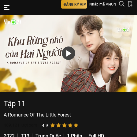
Nhập mã VieON
ĐĂNG KÝ VIP
Tập 11
A Romance Of The Little Forest
489.121
lượt xem
4.9
2022
T13
Trung Quốc
1 Phần
Full HD