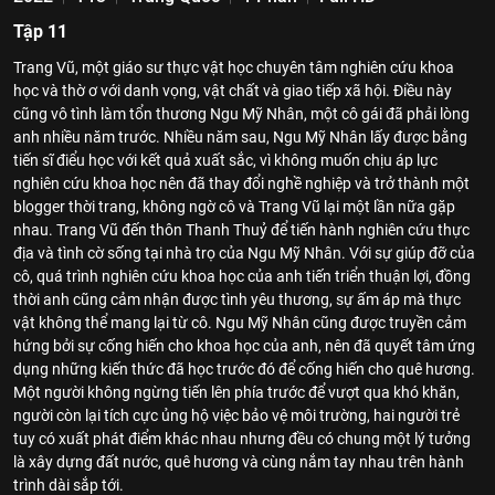
Tập 11
Trang Vũ, một giáo sư thực vật học chuyên tâm nghiên cứu khoa
học và thờ ơ với danh vọng, vật chất và giao tiếp xã hội. Điều này
cũng vô tình làm tổn thương Ngu Mỹ Nhân, một cô gái đã phải lòng
anh nhiều năm trước. Nhiều năm sau, Ngu Mỹ Nhân lấy được bằng
tiến sĩ điểu học với kết quả xuất sắc, vì không muốn chịu áp lực
nghiên cứu khoa học nên đã thay đổi nghề nghiệp và trở thành một
blogger thời trang, không ngờ cô và Trang Vũ lại một lần nữa gặp
nhau. Trang Vũ đến thôn Thanh Thuỷ để tiến hành nghiên cứu thực
địa và tình cờ sống tại nhà trọ của Ngu Mỹ Nhân. Với sự giúp đỡ của
cô, quá trình nghiên cứu khoa học của anh tiến triển thuận lợi, đồng
thời anh cũng cảm nhận được tình yêu thương, sự ấm áp mà thực
vật không thể mang lại từ cô. Ngu Mỹ Nhân cũng được truyền cảm
hứng bởi sự cống hiến cho khoa học của anh, nên đã quyết tâm ứng
dụng những kiến thức đã học trước đó để cống hiến cho quê hương.
Một người không ngừng tiến lên phía trước để vượt qua khó khăn,
người còn lại tích cực ủng hộ việc bảo vệ môi trường, hai người trẻ
tuy có xuất phát điểm khác nhau nhưng đều có chung một lý tưởng
là xây dựng đất nước, quê hương và cùng nắm tay nhau trên hành
trình dài sắp tới.