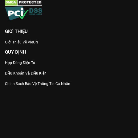
GIỚI THIỆU
Giới Thiệu Về VieON
QUY ĐỊNH
Hợp Đồng Điện Tử
Điều Khoản Và Điều Kiện
Chính Sách Bảo Vệ Thông Tin Cá Nhân
Chính Sách Bảo Vệ Người Tiêu Dùng Dễ Bị Tổn Thương
Thỏa Thuận Sử Dụng Dịch Vụ Mạng Xã Hội
THÔNG TIN
Thông Báo
Trung Tâm Hỗ Trợ