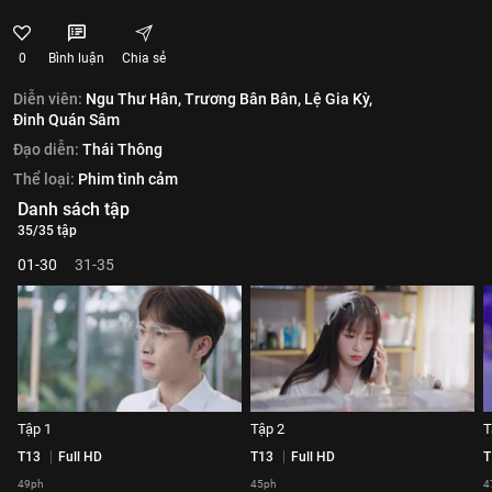
0
Bình luận
Chia sẻ
Diễn viên:
Ngu Thư Hân,
Trương Bân Bân,
Lệ Gia Kỳ,
Đinh Quán Sâm
Đạo diễn:
Thái Thông
Thể loại:
Phim tình cảm
Danh sách tập
35/35 tập
01-30
31-35
Tập 1
Tập 2
T
T13
Full HD
T13
Full HD
T
49ph
45ph
4