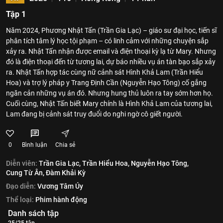
Tập 1
Năm 2024, Phương Nhật Tấn (Trần Gia Lạc) – giáo sư đại học, tiến sĩ
phân tích tâm lý học tội phạm – có linh cảm với những chuyện sắp
xảy ra. Nhật Tấn nhận được email và điện thoại kỳ lạ từ Mary. Nhưng
đó là điện thoại đến từ tương lai, dự báo nhiều vụ án tàn bạo sắp xảy
ra. Nhật Tấn hợp tác cùng nữ cảnh sát Hình Khả Lam (Trần Hiểu
Hoa) và trợ lý pháp y Trang Định Cần (Nguyễn Hạo Tông) cố gắng
ngăn cản những vụ án đó. Nhưng hung thủ luôn ra tay sớm hơn họ.
Cuối cùng, Nhật Tấn biết Mary chính là Hình Khả Lam của tương lai,
Lam đang bị cảnh sát truy đuổi do nghi ngờ cô giết người.
0
Bình luận
Chia sẻ
Diễn viên:
Trần Gia Lạc,
Trần Hiểu Hoa,
Nguyễn Hạo Tông,
Cung Từ Ân,
Đàm Khải Kỳ
Đạo diễn:
Vương Tâm Úy
Thể loại:
Phim hành động
Danh sách tập