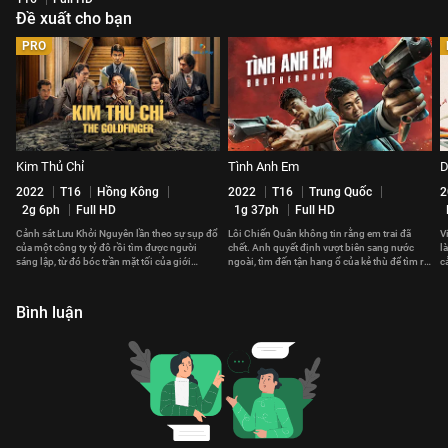
Đề xuất cho bạn
PRO
Kim Thủ Chỉ
Tình Anh Em
D
2022
T16
Hồng Kông
2022
T16
Trung Quốc
2
2g 6ph
Full HD
1g 37ph
Full HD
Cảnh sát Lưu Khởi Nguyên lần theo sự sụp đổ
Lôi Chiến Quân không tin rằng em trai đã
V
của một công ty tỷ đô rồi tìm được người
chết. Anh quyết định vượt biên sang nước
l
sáng lập, từ đó bóc trần mặt tối của giới
ngoài, tìm đến tận hang ổ của kẻ thù để tìm ra
c
thượng lưu.
sự thật.
Bình luận