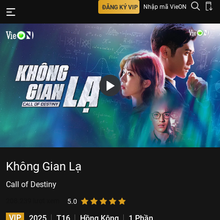
Nhập mã VieON
ĐĂNG KÝ VIP
Không Gian Lạ
Call of Destiny
208.239
lượt xem
5.0
VIP
2025
T16
Hồng Kông
1 Phần