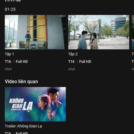
25/25 tập
01-25
Tập 1
Tập 2
T
T16
Full HD
T16
Full HD
T
43ph
43ph
4
Video liên quan
Trailer: Không Gian Lạ
T16
Full HD