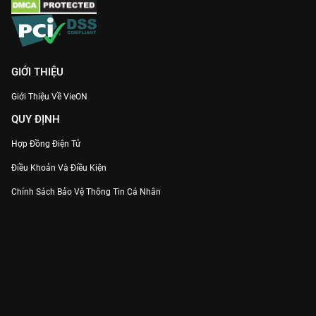
GIỚI THIỆU
Giới Thiệu Về VieON
QUY ĐỊNH
Hợp Đồng Điện Tử
Điều Khoản Và Điều Kiện
Chính Sách Bảo Vệ Thông Tin Cá Nhân
Chính Sách Bảo Vệ Người Tiêu Dùng Dễ Bị Tổn Thương
Thỏa Thuận Sử Dụng Dịch Vụ Mạng Xã Hội
THÔNG TIN
Thông Báo
Trung Tâm Hỗ Trợ