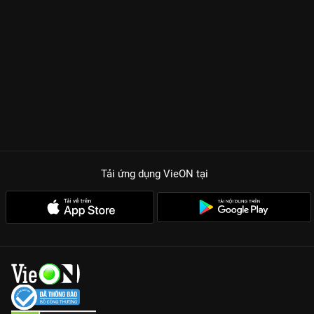
đang thao túng thực tại. Mỗi tập phim là một mảnh ghép của
một âm mưu kinh hoàng, khiến người xem không thể ngừng
suy đoán về cái kết cuối cùng.
Sức hút từ dàn cast TVB thế hệ mới:
Trần Hiểu Hoa ngày càng
thăng hạng về nhan sắc lẫn diễn xuất, trong khi Trần Gia Lạc
mang đến phong thái lịch lãm, phong trần.
Tình tiết nghẹt thở:
Phim loại bỏ những chi tiết thừa, tập trung
vào nhịp phim dồn dập, những màn rượt đuổi và đấu trí đỉnh
cao chuẩn phong cách Hong Kong.
Tải ứng dụng VieON
tại
Kỹ xảo ấn tượng:
Dù là phim bộ dài tập, nhưng các phân cảnh
về không gian lạ được đầu tư chỉn chu, mang lại trải nghiệm thị
giác cực kỳ mãn nhãn trên ứng dụng VieON.
Không Gian Lạ
là minh chứng cho sự lột xác của TVB trong
dòng phim trinh thám hiện đại. Hãy gia nhập hệ cày phim và
thưởng thức siêu phẩm này với bản Thuyết minh/Vietsub sớm
nhất tại
VieON
!