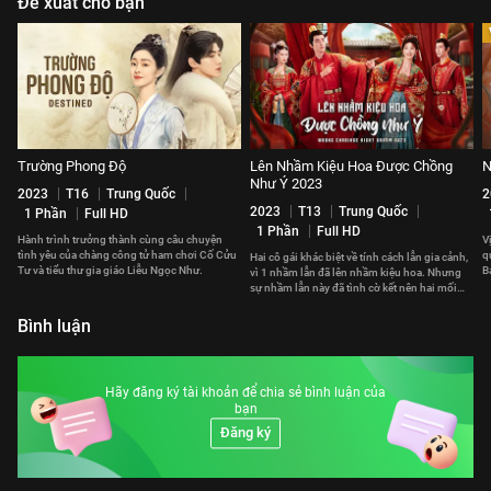
Đề xuất cho bạn
Trường Phong Độ
Lên Nhầm Kiệu Hoa Được Chồng
N
Như Ý 2023
2023
T16
Trung Quốc
2
2023
T13
Trung Quốc
1 Phần
Full HD
1 Phần
Full HD
Hành trình trưởng thành cùng câu chuyện
V
tình yêu của chàng công tử ham chơi Cố Cửu
q
Hai cô gái khác biệt về tính cách lẫn gia cảnh,
Tư và tiểu thư gia giáo Liễu Ngọc Như.
B
vì 1 nhầm lẫn đã lên nhầm kiệu hoa. Nhưng
y
sự nhầm lẫn này đã tình cờ kết nên hai mối
duyên hạnh phúc.
Bình luận
Hãy đăng ký tài khoản để chia sẻ bình luận của
bạn
Đăng ký