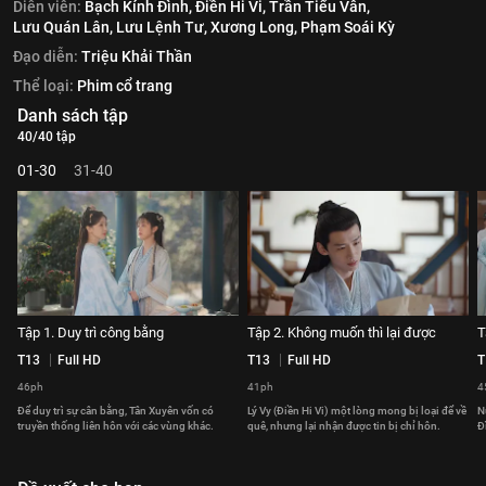
Diễn viên:
Bạch Kính Đình,
Điền Hi Vi,
Trần Tiểu Vân,
Lưu Quán Lân,
Lưu Lệnh Tư,
Xương Long,
Phạm Soái Kỳ
Đạo diễn:
Triệu Khải Thần
Thể loại:
Phim cổ trang
Danh sách tập
40/40 tập
01-30
31-40
Tập 1. Duy trì công bằng
Tập 2. Không muốn thì lại được
T
T13
Full HD
T13
Full HD
T
46ph
41ph
4
Để duy trì sự cân bằng, Tân Xuyên vốn có
Lý Vy (Điền Hi Vi) một lòng mong bị loại để về
N
truyền thống liên hôn với các vùng khác.
quê, nhưng lại nhận được tin bị chỉ hôn.
Đ