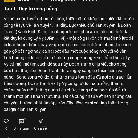
Tập 1. Duy trì công bằng
Vì một cuộc tuyển chọn liên hôn, thiếu nữ từ khắp mọi miền đất nước
cùng tề tựu về Tân Xuyên. Tại đây, Lục thiếu chủ Tân Xuyên là Doãn
Tranh (Bạch Kính Đình) - một người luôn phải ẩn mình chờ thời, đã
kết duyên cùng Lý Vy (Điền Hi Vi) - một cô gái vốn chỉ muốn nỗ lực để
bị loại, hòng được quay về quê nhà sống cuộc đời an nhàn. Từ cuộc
gặp gỡ bất ngờ này, cả hai bắt đầu một cuộc sống mới với vô vàn
tình huống dở khóc dở cười nhưng cũng không kém phần thú vị. Lý
Vy cứ mải mê tìm cách để sau này Doãn Tranh chịu viết cho nàng
bức hưu thư, còn Doãn Tranh thì lại ngày càng có thiện cảm với
nàng. Song song với đó là những mưu toan đấu đá nơi gia trạch lẫn
triều đường. Doãn Tranh và Lý Vy cũng từ đó mà trưởng thành:
chàng ngày một thăng quan tiến chức, nàng cũng học tập để trở
thành một phu nhân thực thụ. Tất cả cùng nhau viết nên những câu
chuyện thường nhật ấm áp, tràn đầy tiếng cười và tình thân trong
đại gia đình Tân Xuyên.
3
0
Bình luận
Chia sẻ