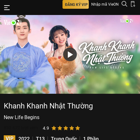
Nhập mã VieON
ĐĂNG KÝ VIP
Khanh Khanh Nhật Thường
New Life Begins
830.672
lượt xem
4.9
VIP
2022
T13
Trung Quốc
1 Phần