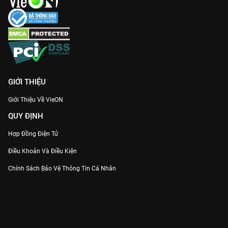
phòng mãn nguyện cho các mọt phim ngôn tình.
Khanh Khanh Nhật Thường
không chỉ là phim, nó là một trải
nghiệm sống chậm, dạy chúng ta cách yêu thương bản thân và
trân trọng những điều giản đơn. Đón xem trọn bộ 40 tập bản
Thuyết minh chuẩn nhất duy nhất trên
VieON
ngay hôm nay!
GIỚI THIỆU
Giới Thiệu Về VieON
QUY ĐỊNH
Hợp Đồng Điện Tử
Điều Khoản Và Điều Kiện
Chính Sách Bảo Vệ Thông Tin Cá Nhân
Chính Sách Bảo Vệ Người Tiêu Dùng Dễ Bị Tổn Thương
Thỏa Thuận Sử Dụng Dịch Vụ Mạng Xã Hội
THÔNG TIN