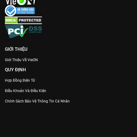
phòng mãn nguyện cho các mọt phim ngôn tình.
Khanh Khanh Nhật Thường
không chỉ là phim, nó là một trải
nghiệm sống chậm, dạy chúng ta cách yêu thương bản thân và
trân trọng những điều giản đơn. Đón xem trọn bộ 40 tập bản
Thuyết minh chuẩn nhất duy nhất trên
VieON
ngay hôm nay!
GIỚI THIỆU
Giới Thiệu Về VieON
QUY ĐỊNH
Hợp Đồng Điện Tử
Điều Khoản Và Điều Kiện
Chính Sách Bảo Vệ Thông Tin Cá Nhân
Chính Sách Bảo Vệ Người Tiêu Dùng Dễ Bị Tổn Thương
Thỏa Thuận Sử Dụng Dịch Vụ Mạng Xã Hội
THÔNG TIN