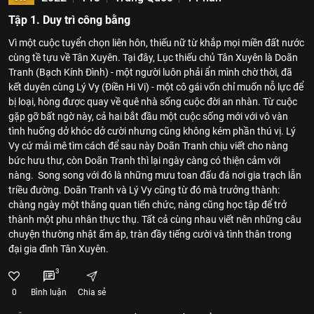
Tập 1. Duy trì công bằng
Vì một cuộc tuyển chọn liên hôn, thiếu nữ từ khắp mọi miền đất nước
cùng tề tựu về Tân Xuyên. Tại đây, Lục thiếu chủ Tân Xuyên là Doãn
Tranh (Bạch Kính Đình) - một người luôn phải ẩn mình chờ thời, đã
kết duyên cùng Lý Vy (Điền Hi Vi) - một cô gái vốn chỉ muốn nỗ lực để
bị loại, hòng được quay về quê nhà sống cuộc đời an nhàn. Từ cuộc
gặp gỡ bất ngờ này, cả hai bắt đầu một cuộc sống mới với vô vàn
tình huống dở khóc dở cười nhưng cũng không kém phần thú vị. Lý
Vy cứ mải mê tìm cách để sau này Doãn Tranh chịu viết cho nàng
bức hưu thư, còn Doãn Tranh thì lại ngày càng có thiện cảm với
nàng. Song song với đó là những mưu toan đấu đá nơi gia trạch lẫn
triều đường. Doãn Tranh và Lý Vy cũng từ đó mà trưởng thành:
chàng ngày một thăng quan tiến chức, nàng cũng học tập để trở
thành một phu nhân thực thụ. Tất cả cùng nhau viết nên những câu
chuyện thường nhật ấm áp, tràn đầy tiếng cười và tình thân trong
đại gia đình Tân Xuyên.
3
0
Bình luận
Chia sẻ