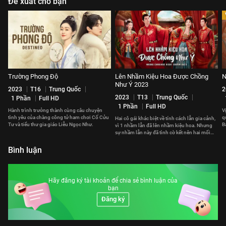
Đề xuất cho bạn
Trường Phong Độ
Lên Nhầm Kiệu Hoa Được Chồng
N
Như Ý 2023
2023
T16
Trung Quốc
2
2023
T13
Trung Quốc
1 Phần
Full HD
1 Phần
Full HD
Hành trình trưởng thành cùng câu chuyện
V
tình yêu của chàng công tử ham chơi Cố Cửu
q
Hai cô gái khác biệt về tính cách lẫn gia cảnh,
Tư và tiểu thư gia giáo Liễu Ngọc Như.
B
vì 1 nhầm lẫn đã lên nhầm kiệu hoa. Nhưng
y
sự nhầm lẫn này đã tình cờ kết nên hai mối
duyên hạnh phúc.
Bình luận
Hãy đăng ký tài khoản để chia sẻ bình luận của
bạn
Đăng ký