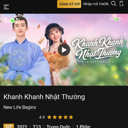
Nhập mã VieON
ĐĂNG KÝ VIP
Khanh Khanh Nhật Thường
New Life Begins
829.911
lượt xem
4.9
VIP
2022
T13
Trung Quốc
1 Phần