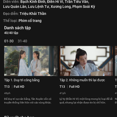
Diễn viên:
Bạch Kính Đình,
Điền Hi Vi,
Trần Tiểu Vân,
Lưu Quán Lân,
Lưu Lệnh Tư,
Xương Long,
Phạm Soái Kỳ
Đạo diễn:
Triệu Khải Thần
Thể loại:
Phim cổ trang
Danh sách tập
40/40 tập
01-30
31-40
Tập 1. Duy trì công bằng
Tập 2. Không muốn thì lại được
T
T13
Full HD
T13
Full HD
T
46ph
41ph
4
Để duy trì sự cân bằng, Tân Xuyên vốn có
Lý Vy (Điền Hi Vi) một lòng mong bị loại để về
N
truyền thống liên hôn với các vùng khác.
quê, nhưng lại nhận được tin bị chỉ hôn.
Đ