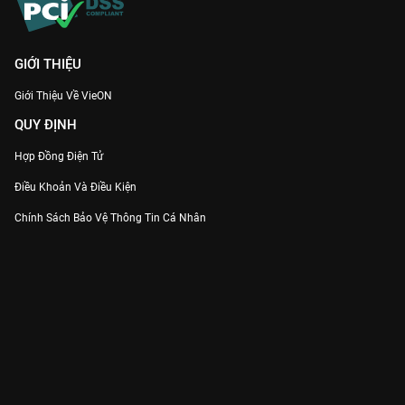
GIỚI THIỆU
Giới Thiệu Về VieON
QUY ĐỊNH
Hợp Đồng Điện Tử
Điều Khoản Và Điều Kiện
Chính Sách Bảo Vệ Thông Tin Cá Nhân
Chính Sách Bảo Vệ Người Tiêu Dùng Dễ Bị Tổn Thương
Thỏa Thuận Sử Dụng Dịch Vụ Mạng Xã Hội
THÔNG TIN
Thông Báo
Trung Tâm Hỗ Trợ
Liên Hệ