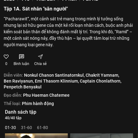
Tập 1A. Sát nhân "săn người"
“Pacharawit”, một cảnh sát trẻ mang trong mình lý tưởng sống
nhưng lại sở hữu gene của một kẻ rối loạn nhân cách, buộc anh phải
kiểm soát bản thân để không đánh mất lý trí. Trong khi đó, “Ramil” –
một cảnh sát nóng nảy, đầy thù hận – lại quyết tâm loại trừ những
người mang loại gene này.
0
Bình luận
Chia sẻ
Diễn viên:
Nonkul Chanon Santinatornkul,
Chakrit Yamnam,
Ben Raviyanun,
Emi Thasorn Klinnium,
Captain Chonlathorn,
Penpetch Benyakul
Đạo diễn:
Phu Haeman Chatemee
Thể loại:
Phim hành động
Danh sách tập
40/40 tập
01-30
31-60
61-80