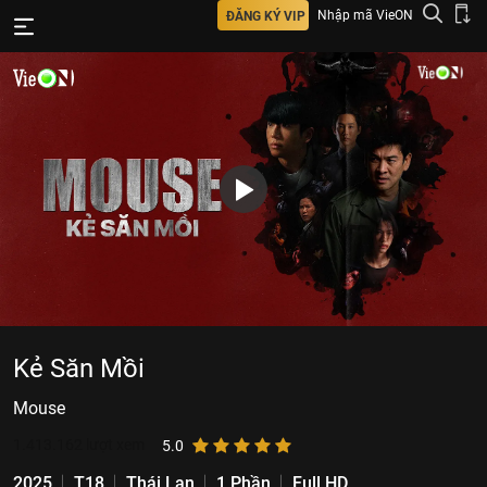
Nhập mã VieON
ĐĂNG KÝ VIP
Kẻ Săn Mồi
Mouse
1.413.162
lượt xem
5.0
2025
T18
Thái Lan
1 Phần
Full HD