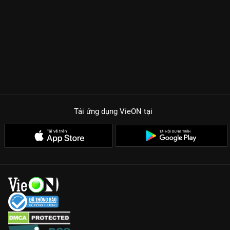
Nonkul Chanon một lần nữa khẳng định đẳng cấp diễn xuất khi
hóa thân vào một nhân vật có nội tâm cực kỳ phức tạp, khiến
khán giả vừa thương, vừa sợ, vừa không ngừng tò mò về chân
tướng sự thật đằng sau những lá vàng định mệnh.
Plot twist xoắn não:
Đừng tin vào những gì bạn thấy ở tập 1, vì
những cú bẻ lái cực gắt của đạo diễn sẽ khiến bạn phải ngã
ngửa ở những phút cuối.
Diễn xuất của Nonkul:
Nam thần
Bad Genius
mang đến một
Tải ứng dụng VieON
tại
hình ảnh hoàn toàn mới – lạnh lùng, bí ẩn và đầy nguy hiểm
trong cuộc chơi tâm lý.
Thông điệp nhân văn sâu sắc:
Vượt lên trên yếu tố kinh dị,
phim đặt ra câu hỏi về bản chất của cái thiện và cái ác trong
mỗi con người.
Với độ dài 40 tập kịch tính,
Kẻ Săn Mồi
trên VieON là món quà
tuyệt vời cho những ai đam mê dòng phim trinh thám tâm lý tội
phạm hạng nặng. Đừng xem phim một mình nếu bạn là người
yếu tim, vì sự thật luôn đáng sợ hơn bạn tưởng!