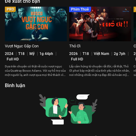
Đề xuất cho bạn
PRO
Phim Thuê
Vượt Ngục Gặp Con
Thỏ Ơi
C
2024
T18
Mỹ
1g 44ph
2026
T18
Việt Nam
2g 7ph
2
Full HD
Full HD
Dựa trên chuyện có thật về cuộc vượt ngục
Lấy cảm hứng từ chuyện rất đời, rất thật, Thỏ
C
của Quattray Bosco Adams. Với sự hỗ trợ của
Ơi phơi bày mặt tối của tình yêu và hôn nhân,
n
một người lạ, anh vượt qua mọi thử thách vì
nơi những chiếc mặt nạ đẹp đẽ và hoàn mỹ
s
cô con gái mới sinh.
dần bị tháo bỏ.
g
Bình luận