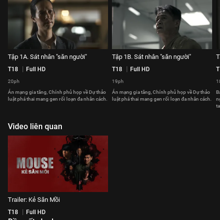
Tập 1A. Sát nhân "săn người"
Tập 1B. Sát nhân "săn người"
T
T18
Full HD
T18
Full HD
T
20ph
19ph
1
Án mạng gia tăng, Chính phủ họp về Dự thảo
Án mạng gia tăng, Chính phủ họp về Dự thảo
B
luật phá thai mang gen rối loạn đa nhân cách.
luật phá thai mang gen rối loạn đa nhân cách.
n
ta
Video liên quan
Trailer: Kẻ Săn Mồi
T18
Full HD