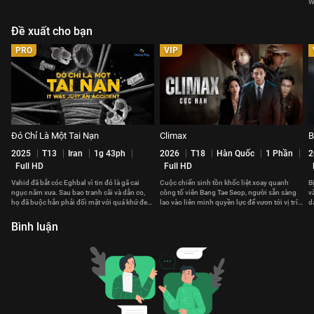
W
Đề xuất cho bạn
PRO
VIP
Đó Chỉ Là Một Tai Nạn
Climax
B
2025
T13
Iran
1g 43ph
2026
T18
Hàn Quốc
1 Phần
2
Full HD
Full HD
Vahid đã bắt cóc Eghbal vì tin đó là gã cai
Cuộc chiến sinh tồn khốc liệt xoay quanh
B
ngục năm xưa. Sau bao tranh cãi và dằn co,
công tố viên Bang Tae Seop, người sẵn sàng
v
họ đã buộc hắn phải đối mặt với quá khứ đen
lao vào liên minh quyền lực để vươn tới vị trí
d
tối hắn gây ra.
cao nhất Hàn Quốc.
c
Bình luận