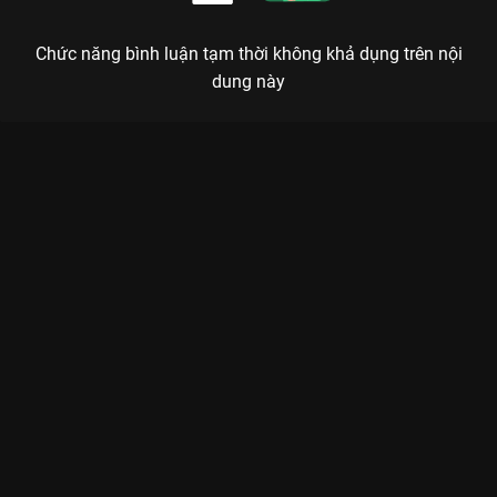
Chức năng bình luận tạm thời không khả dụng trên nội
dung này
Xem Tập 6B. Lợi dụng Kẻ Phản Bội Thân Mật - 10 Tập của Hàn
Quốc có sự tham gia của . Thuộc thể loại: Phim bộ