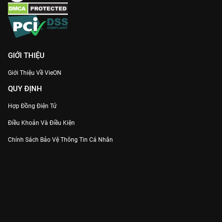
GIỚI THIỆU
Giới Thiệu Về VieON
QUY ĐỊNH
Hợp Đồng Điện Tử
Điều Khoản Và Điều Kiện
Chính Sách Bảo Vệ Thông Tin Cá Nhân
Chính Sách Bảo Vệ Người Tiêu Dùng Dễ Bị Tổn Thương
Thỏa Thuận Sử Dụng Dịch Vụ Mạng Xã Hội
THÔNG TIN
Thông Báo