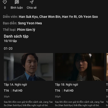
0
Bình luận
Chia sẻ
Diễn viên:
Han Suk Kyu,
Chae Won Bin,
Han Ye Ri,
Oh Yeon Soo
Đạo diễn:
Song Yeon Hwa
Thể loại:
Phim tâm lý
Danh sách tập
10/10 tập
01-20
Tập 1A. Nghi ngờ
Tập 1B. Nghi ngờ
T
T16
Full HD
T16
Full HD
T
30ph
30ph
3
Sau khi đón con gái từ đồn cảnh sát, Jang Tae
Sau khi đón con gái từ đồn cảnh sát, Jang Tae
T
Su (Han Suk Kyu) bắt đầu nghi ngờ cô bé.
Su (Han Suk Kyu) bắt đầu nghi ngờ cô bé.
b