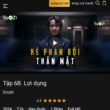
Nhập mã VieON
ĐĂNG KÝ VIP
Tập 6B. Lợi dụng
Doubt
2.158.028
lượt xem
4.8
2024
T16
Hàn Quốc
1 Phần
Full HD