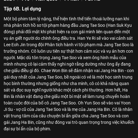
Tập 6B. Lợi dụng
Một bộ phim tâm lý nặng, thể hiện tình thế tiến thoái lưỡng nan khi
nhà phân tích hồ sơ tội phạm hàng đầu Jang Tae Soo (Han Suk Kyu
đóng) phải đối mặt khi phát hiện ra con gái mình liên quan đến một
vụ án giết người do chính ông điều tra. Han Ye Ri sẽ vào vai cảnh sát
Lee Eoh Jin trong đội Phân tích hành vi tội phạm mà Jang Tae Soo là
trưởng nhóm. Cô luôn ưu tiên sự thật hơn cảm xúc và vụ án hơn con
người. Mặc dù tôn trọng Jang Tae Soo và xem ông hình mẫu của
mình nhưng cô lại cảm thấy nghi ngờ rằng dường như ông ấy đang
che giấu điều gì đó. Chae Won Bin sẽ đảm nhận vai Jang Ha Bin - con
gái duy nhất của Jang Tae Soo, bề ngoài có vẻ là một học sinh trung
học bình thường nhưng giống như cha mình, cô có khả năng quan
sát và đọc suy nghĩ người khác một cách phi thường. Hơn hết, Ha
Bin là nhân vật đang che giấu một bí mật sẽ làm rung chuyển hoàn
toàn cuộc đời của bố cô Jang Tae Soo. Oh Yun Soo sẽ vào vai Yoon
Ji Su - vợ cũ của Jang Tae Soo và là mẹ của Jang Ha Bin. Cô là nhân
vật trung tâm của câu chuyện bí ẩn giữa cha Jang Tae Soo và con
gái Jang Ha Bin, cũng như đóng vai trò quan trọng trong việc khuếch
đại sự bí ẩn của bộ phim.