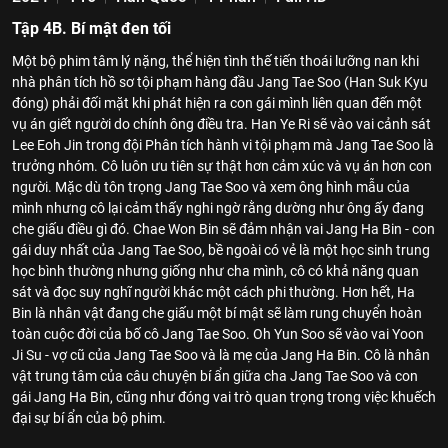
Tập 4B. Bí mật đen tối
Một bộ phim tâm lý nặng, thể hiện tình thế tiến thoái lưỡng nan khi
nhà phân tích hồ sơ tội phạm hàng đầu Jang Tae Soo (Han Suk Kyu
đóng) phải đối mặt khi phát hiện ra con gái mình liên quan đến một
vụ án giết người do chính ông điều tra. Han Ye Ri sẽ vào vai cảnh sát
Lee Eoh Jin trong đội Phân tích hành vi tội phạm mà Jang Tae Soo là
trưởng nhóm. Cô luôn ưu tiên sự thật hơn cảm xúc và vụ án hơn con
người. Mặc dù tôn trọng Jang Tae Soo và xem ông hình mẫu của
mình nhưng cô lại cảm thấy nghi ngờ rằng dường như ông ấy đang
che giấu điều gì đó. Chae Won Bin sẽ đảm nhận vai Jang Ha Bin - con
gái duy nhất của Jang Tae Soo, bề ngoài có vẻ là một học sinh trung
học bình thường nhưng giống như cha mình, cô có khả năng quan
sát và đọc suy nghĩ người khác một cách phi thường. Hơn hết, Ha
Bin là nhân vật đang che giấu một bí mật sẽ làm rung chuyển hoàn
toàn cuộc đời của bố cô Jang Tae Soo. Oh Yun Soo sẽ vào vai Yoon
Ji Su - vợ cũ của Jang Tae Soo và là mẹ của Jang Ha Bin. Cô là nhân
vật trung tâm của câu chuyện bí ẩn giữa cha Jang Tae Soo và con
gái Jang Ha Bin, cũng như đóng vai trò quan trọng trong việc khuếch
đại sự bí ẩn của bộ phim.