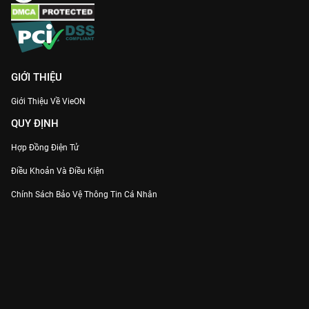
GIỚI THIỆU
Giới Thiệu Về VieON
QUY ĐỊNH
Hợp Đồng Điện Tử
Điều Khoản Và Điều Kiện
Chính Sách Bảo Vệ Thông Tin Cá Nhân
Chính Sách Bảo Vệ Người Tiêu Dùng Dễ Bị Tổn Thương
Thỏa Thuận Sử Dụng Dịch Vụ Mạng Xã Hội
THÔNG TIN
Thông Báo