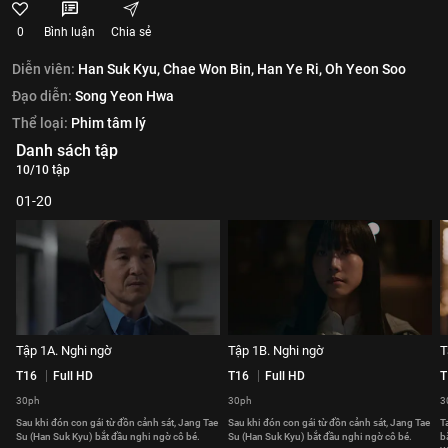
0
Bình luận
Chia sẻ
Diễn viên:
Han Suk Kyu,
Chae Won Bin,
Han Ye Ri,
Oh Yeon Soo
Đạo diễn:
Song Yeon Hwa
Thể loại:
Phim tâm lý
Danh sách tập
10/10 tập
01-20
Tập 1A. Nghi ngờ
Tập 1B. Nghi ngờ
T
T16
Full HD
T16
Full HD
T
30ph
30ph
3
Sau khi đón con gái từ đồn cảnh sát, Jang Tae
Sau khi đón con gái từ đồn cảnh sát, Jang Tae
T
Su (Han Suk Kyu) bắt đầu nghi ngờ cô bé.
Su (Han Suk Kyu) bắt đầu nghi ngờ cô bé.
b