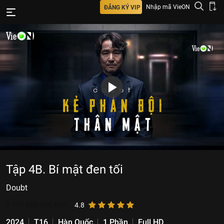
Nhập mã VieON
ĐĂNG KÝ VIP
Tập 4B. Bí mật đen tối
Doubt
2.157.660
lượt xem
4.8
2024
T16
Hàn Quốc
1 Phần
Full HD