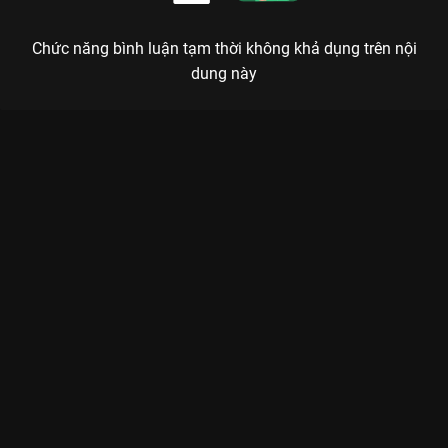
Chức năng bình luận tạm thời không khả dụng trên nội
dung này
Xem Tập 4B. Bí mật đen tối Kẻ Phản Bội Thân Mật - 10 Tập của
Hàn Quốc có sự tham gia của . Thuộc thể loại: Phim bộ