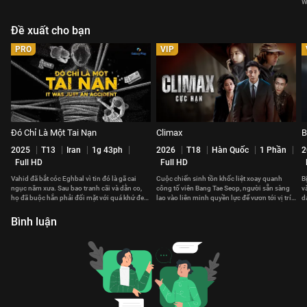
W
Đề xuất cho bạn
PRO
VIP
Đó Chỉ Là Một Tai Nạn
Climax
B
2025
T13
Iran
1g 43ph
2026
T18
Hàn Quốc
1 Phần
2
Full HD
Full HD
Vahid đã bắt cóc Eghbal vì tin đó là gã cai
Cuộc chiến sinh tồn khốc liệt xoay quanh
B
ngục năm xưa. Sau bao tranh cãi và dằn co,
công tố viên Bang Tae Seop, người sẵn sàng
v
họ đã buộc hắn phải đối mặt với quá khứ đen
lao vào liên minh quyền lực để vươn tới vị trí
d
tối hắn gây ra.
cao nhất Hàn Quốc.
c
Bình luận