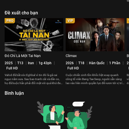
W
Đề xuất cho bạn
PRO
VIP
Đó Chỉ Là Một Tai Nạn
Climax
B
2025
T13
Iran
1g 43ph
2026
T18
Hàn Quốc
1 Phần
2
Full HD
Full HD
Vahid đã bắt cóc Eghbal vì tin đó là gã cai
Cuộc chiến sinh tồn khốc liệt xoay quanh
B
ngục năm xưa. Sau bao tranh cãi và dằn co,
công tố viên Bang Tae Seop, người sẵn sàng
v
họ đã buộc hắn phải đối mặt với quá khứ đen
lao vào liên minh quyền lực để vươn tới vị trí
d
tối hắn gây ra.
cao nhất Hàn Quốc.
c
Bình luận