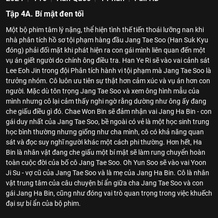
Tập 4A. Bí mật đen tối
Một bộ phim tâm lý nặng, thể hiện tình thế tiến thoái lưỡng nan khi
nhà phân tích hồ sơ tội phạm hàng đầu Jang Tae Soo (Han Suk Kyu
đóng) phải đối mặt khi phát hiện ra con gái mình liên quan đến một
vụ án giết người do chính ông điều tra. Han Ye Ri sẽ vào vai cảnh sát
Lee Eoh Jin trong đội Phân tích hành vi tội phạm mà Jang Tae Soo là
trưởng nhóm. Cô luôn ưu tiên sự thật hơn cảm xúc và vụ án hơn con
người. Mặc dù tôn trọng Jang Tae Soo và xem ông hình mẫu của
mình nhưng cô lại cảm thấy nghi ngờ rằng dường như ông ấy đang
che giấu điều gì đó. Chae Won Bin sẽ đảm nhận vai Jang Ha Bin - con
gái duy nhất của Jang Tae Soo, bề ngoài có vẻ là một học sinh trung
học bình thường nhưng giống như cha mình, cô có khả năng quan
sát và đọc suy nghĩ người khác một cách phi thường. Hơn hết, Ha
Bin là nhân vật đang che giấu một bí mật sẽ làm rung chuyển hoàn
toàn cuộc đời của bố cô Jang Tae Soo. Oh Yun Soo sẽ vào vai Yoon
Ji Su - vợ cũ của Jang Tae Soo và là mẹ của Jang Ha Bin. Cô là nhân
vật trung tâm của câu chuyện bí ẩn giữa cha Jang Tae Soo và con
gái Jang Ha Bin, cũng như đóng vai trò quan trọng trong việc khuếch
đại sự bí ẩn của bộ phim.