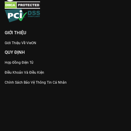
GIỚI THIỆU
Giới Thiệu Về VieON
QUY ĐỊNH
Hợp Đồng Điện Tử
Điều Khoản Và Điều Kiện
Chính Sách Bảo Vệ Thông Tin Cá Nhân
Chính Sách Bảo Vệ Người Tiêu Dùng Dễ Bị Tổn Thương
Thỏa Thuận Sử Dụng Dịch Vụ Mạng Xã Hội
THÔNG TIN
Thông Báo