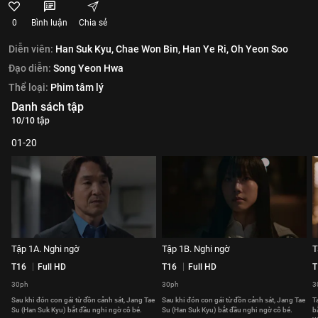
0
Bình luận
Chia sẻ
Diễn viên:
Han Suk Kyu,
Chae Won Bin,
Han Ye Ri,
Oh Yeon Soo
Đạo diễn:
Song Yeon Hwa
Thể loại:
Phim tâm lý
Danh sách tập
10/10 tập
01-20
Tập 1A. Nghi ngờ
Tập 1B. Nghi ngờ
T
T16
Full HD
T16
Full HD
T
30ph
30ph
3
Sau khi đón con gái từ đồn cảnh sát, Jang Tae
Sau khi đón con gái từ đồn cảnh sát, Jang Tae
T
Su (Han Suk Kyu) bắt đầu nghi ngờ cô bé.
Su (Han Suk Kyu) bắt đầu nghi ngờ cô bé.
b