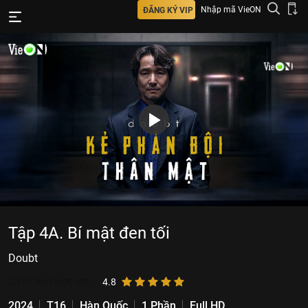
Nhập mã VieON
ĐĂNG KÝ VIP
Tập 4A. Bí mật đen tối
Doubt
2.157.664
lượt xem
4.8
2024
T16
Hàn Quốc
1 Phần
Full HD