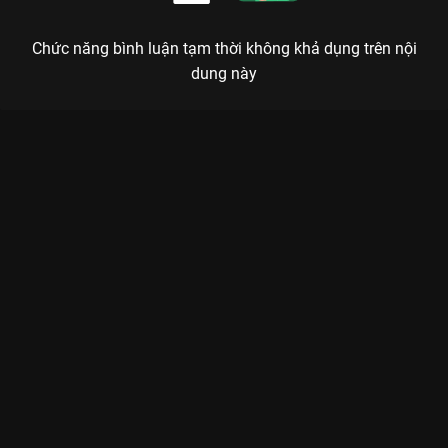
Chức năng bình luận tạm thời không khả dụng trên nội
dung này
Xem Tập 4A. Bí mật đen tối Kẻ Phản Bội Thân Mật - 10 Tập của
Hàn Quốc có sự tham gia của . Thuộc thể loại: Phim bộ