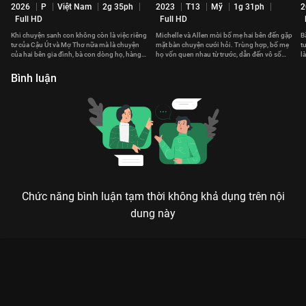
2026
P
Việt Nam
2g 35ph
2023
T13
Mỹ
1g 31ph
2
Full HD
Full HD
Khi chuyện sanh con không còn là việc riêng
Michelle và Allen mời bố mẹ hai bên đến gặp
B
tư của Cậu Út và Mợ Thơ nữa mà là chuyện
mặt bàn chuyện cưới hỏi. Trùng hợp, bố mẹ
t
của hai bên gia đình, bà con dòng họ, hàng
họ vốn quen nhau từ trước, dẫn đến vô số
l
xóm láng giềng...
mâu thuẫn bất ngờ.
g
Bình luận
Chức năng bình luận tạm thời không khả dụng trên nội
dung này
Xem Hồn Papa Da Con Gái của Việt Nam có sự tham gia của
Vân Trang, Kathy Uyên, Thái Hòa, Kaity Nguyễn. Thuộc thể loại:
Phim lẻ