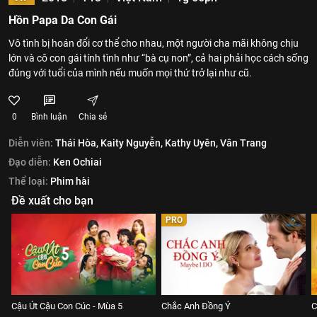
Hồn Papa Da Con Gái
Vô tình bị hoán đổi cơ thể cho nhau, một người cha mãi không chịu
lớn và cô con gái tính tình như “bà cụ non”, cả hai phải học cách sống
đúng với tuổi của mình nếu muốn mọi thứ trở lại như cũ.
0
Bình luận
Chia sẻ
Diễn viên:
Thái Hòa,
Kaity Nguyễn,
Kathy Uyên,
Vân Trang
Đạo diễn:
Ken Ochiai
Thể loại:
Phim hài
Đề xuất cho bạn
PRO
Cậu Út Cậu Con Cúc - Mùa 5
Chắc Anh Đồng Ý
C