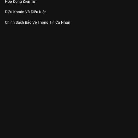
Hợp Đồng Điện Tử
Điều Khoản Và Điều Kiện
Chính Sách Bảo Vệ Thông Tin Cá Nhân
Chính Sách Bảo Vệ Người Tiêu Dùng Dễ Bị Tổn Thương
Thỏa Thuận Sử Dụng Dịch Vụ Mạng Xã Hội
THÔNG TIN
Thông Báo
Trung Tâm Hỗ Trợ
Liên Hệ
Góp Ý
Công ty Cổ phần VieON - Địa chỉ: Tầng 5, 222 Pasteur, Phường Xuân Hòa,
Thành phố Hồ Chí Minh
Email:
support@vieon.vn
| Hotline:
1800.599.920
(miễn phí)