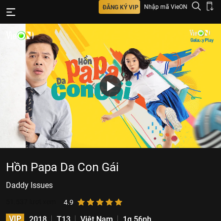
Nhập mã VieON
ĐĂNG KÝ VIP
Hồn Papa Da Con Gái
Daddy Issues
51.537
lượt xem
4.9
VIP
2018
T13
Việt Nam
1g 56ph