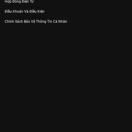
Hợp Đồng Điện Tử
Điều Khoản Và Điều Kiện
Chính Sách Bảo Vệ Thông Tin Cá Nhân
Chính Sách Bảo Vệ Người Tiêu Dùng Dễ Bị Tổn Thương
Thỏa Thuận Sử Dụng Dịch Vụ Mạng Xã Hội
THÔNG TIN
Thông Báo
Trung Tâm Hỗ Trợ
Liên Hệ
Góp Ý
Công ty Cổ phần VieON - Địa chỉ: Tầng 5, 222 Pasteur, Phường Xuân Hòa,
Thành phố Hồ Chí Minh
Email:
support@vieon.vn
| Hotline:
1800.599.920
(miễn phí)