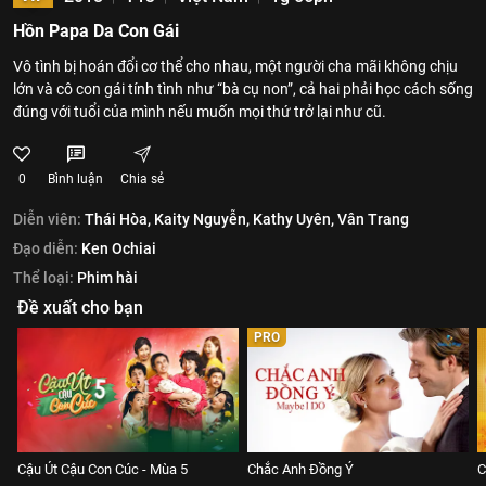
Hồn Papa Da Con Gái
Vô tình bị hoán đổi cơ thể cho nhau, một người cha mãi không chịu
lớn và cô con gái tính tình như “bà cụ non”, cả hai phải học cách sống
đúng với tuổi của mình nếu muốn mọi thứ trở lại như cũ.
0
Bình luận
Chia sẻ
Diễn viên:
Thái Hòa,
Kaity Nguyễn,
Kathy Uyên,
Vân Trang
Đạo diễn:
Ken Ochiai
Thể loại:
Phim hài
Đề xuất cho bạn
PRO
Cậu Út Cậu Con Cúc - Mùa 5
Chắc Anh Đồng Ý
C