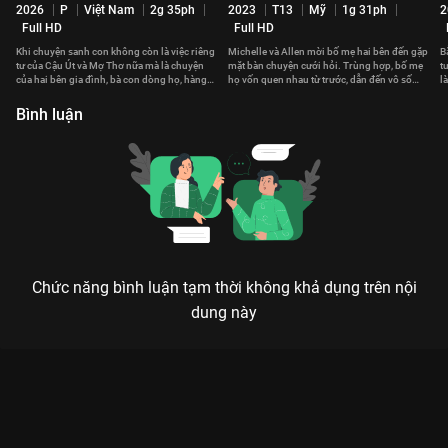
2026
P
Việt Nam
2g 35ph
2023
T13
Mỹ
1g 31ph
2
Full HD
Full HD
Khi chuyện sanh con không còn là việc riêng
Michelle và Allen mời bố mẹ hai bên đến gặp
B
tư của Cậu Út và Mợ Thơ nữa mà là chuyện
mặt bàn chuyện cưới hỏi. Trùng hợp, bố mẹ
t
của hai bên gia đình, bà con dòng họ, hàng
họ vốn quen nhau từ trước, dẫn đến vô số
l
xóm láng giềng...
mâu thuẫn bất ngờ.
g
Bình luận
Chức năng bình luận tạm thời không khả dụng trên nội
dung này
Xem Hồn Papa Da Con Gái của Việt Nam có sự tham gia của
Vân Trang, Kathy Uyên, Thái Hòa, Kaity Nguyễn. Thuộc thể loại:
Phim lẻ