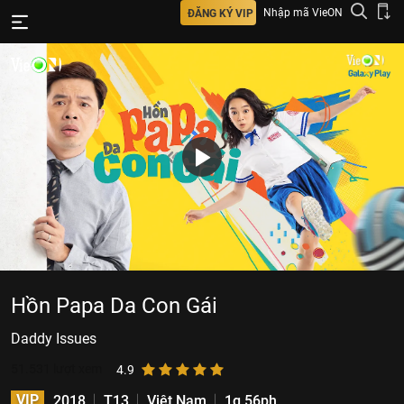
Nhập mã VieON
ĐĂNG KÝ VIP
Hồn Papa Da Con Gái
Daddy Issues
51.531
lượt xem
4.9
VIP
2018
T13
Việt Nam
1g 56ph