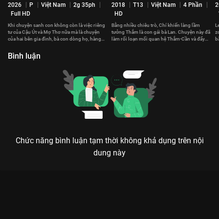
2026
P
Việt Nam
2g 35ph
2018
T13
Việt Nam
4 Phần
2
Full HD
HD
Khi chuyện sanh con không còn là việc riêng
Bằng nhiều chiêu trò, Chí khiến làng lầm
L
tư của Cậu Út và Mợ Thơ nữa mà là chuyện
tưởng Thắm là con gái bà Lan. Chuyện này đã
z
của hai bên gia đình, bà con dòng họ, hàng
làm rối loạn mối quan hệ Thắm-Cần và đẩy
b
xóm láng giềng...
gia đình Thắm vào thế khó xử
h
Bình luận
Chức năng bình luận tạm thời không khả dụng trên nội
dung này
Xem Hồn Papa Da Con Gái của Việt Nam có sự tham gia của
Vân Trang, Kathy Uyên, Thái Hòa, Kaity Nguyễn. Thuộc thể loại:
Phim lẻ