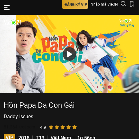
Nhập mã VieON
ĐĂNG KÝ VIP
Hồn Papa Da Con Gái
Daddy Issues
51.264
lượt xem
4.9
VIP
2018
T13
Việt Nam
1g 56ph