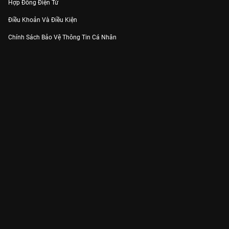
Hợp Đồng Điện Tử
Điều Khoản Và Điều Kiện
Chính Sách Bảo Vệ Thông Tin Cá Nhân
Chính Sách Bảo Vệ Người Tiêu Dùng Dễ Bị Tổn Thương
Thỏa Thuận Sử Dụng Dịch Vụ Mạng Xã Hội
THÔNG TIN
Thông Báo
Trung Tâm Hỗ Trợ
Liên Hệ
Góp Ý
Công ty Cổ phần VieON - Địa chỉ: Tầng 5, 222 Pasteur, Phường Xuân Hòa,
Thành phố Hồ Chí Minh
Email:
support@vieon.vn
| Hotline:
1800.599.920
(miễn phí)