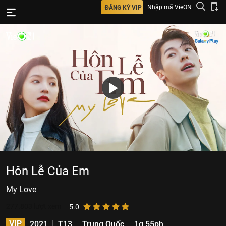
Nhập mã VieON
ĐĂNG KÝ VIP
Hôn Lễ Của Em
My Love
277.803
lượt xem
5.0
VIP
2021
T13
Trung Quốc
1g 55ph