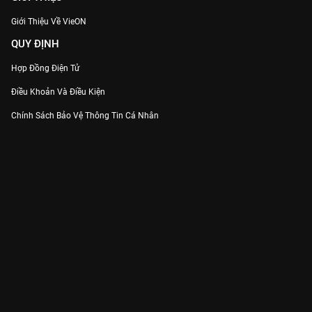
Giới Thiệu Về VieON
QUY ĐỊNH
Hợp Đồng Điện Tử
Điều Khoản Và Điều Kiện
Chính Sách Bảo Vệ Thông Tin Cá Nhân
Chính Sách Bảo Vệ Người Tiêu Dùng Dễ Bị Tổn Thương
Thỏa Thuận Sử Dụng Dịch Vụ Mạng Xã Hội
THÔNG TIN
Thông Báo
Trung Tâm Hỗ Trợ
Liên Hệ
Góp Ý