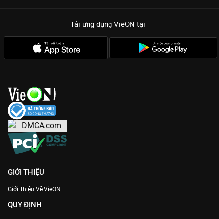
Sự kết hợp độc lạ:
Yếu tố kỳ ảo (hồn ma) đan xen với hài hước
và lãng mạn 18+ tạo nên một trải nghiệm xem phim mới mẻ.
Tải ứng dụng VieON
tại
Dàn diễn viên visual cháy máy:
Bright Norraphat khoe trọn vẻ
lãng tử, trong khi Prang Kannarun hút hồn với nhan sắc mặn
mà, quyến rũ.
Nhịp phim nhanh, hiện đại:
Không có những màn lê thê, phim
đi thẳng vào vấn đề với những màn đối đáp thông minh, sắc
sảo.
Xem bản Thuyết minh mượt mà:
VieON cung cấp chất lượng
hình ảnh sắc nét cùng bản dịch chuẩn nhất cho hội mê phim
Thái.
Bạn đã sẵn sàng bước vào khóa học tình yêu nóng bỏng nhất
năm nay chưa? Xem ngay
Học Yêu - Love Lesson 010
tại
VieON
!
GIỚI THIỆU
Giới Thiệu Về VieON
QUY ĐỊNH