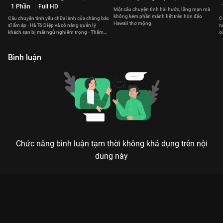
1 Phần
Full HD
Một câu chuyện tình hài hước, lãng mạn mà
không kém phần mãnh liệt trên hòn đảo
Câu chuyện tình yêu chữa lành của chàng bác
C
Hawaii thơ mộng.
sĩ ấm áp - Hà Tô Diệp và cô nàng quản lý
n
khách sạn bị mất ngủ nghiêm trọng - Thẩm
o
Tích Phàm.
đ
Bình luận
Chức năng bình luận tạm thời không khả dụng trên nội
dung này
HỌC YÊU (LOVE LESSON 010): KHI TRÁO ĐỔI VẬN MỆNH BIẾN
THÀNH CUỘC CHIẾN TÌNH ÁI 18+
Trong trò chơi tình ái này, Non tưởng mình là kẻ đi săn, nhưng thực chất anh lại chính
là con mồi của một giáo trình yêu đương không tưởng.