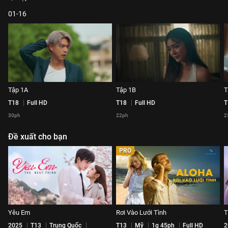
01-16
Tập 1A
Tập 1B
T
T18
Full HD
T18
Full HD
T
30ph
22ph
2
Đề xuất cho bạn
PRO
Yêu Em
Rơi Vào Lưới Tình
T
2025
T13
Trung Quốc
T13
Mỹ
1g 45ph
Full HD
2