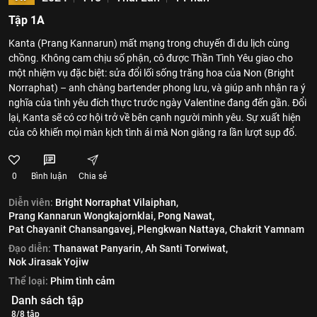
Tập 1A
Kanta (Prang Kannarun) mất mạng trong chuyến đi du lịch cùng
chồng. Không cam chịu số phận, cô được Thần Tình Yêu giao cho
một nhiệm vụ đặc biệt: sửa đổi lối sống trăng hoa của Non (Bright
Norraphat) – anh chàng bartender phong lưu, và giúp anh nhận ra ý
nghĩa của tình yêu đích thực trước ngày Valentine đang đến gần. Đổi
lại, Kanta sẽ có cơ hội trở về bên cạnh người mình yêu. Sự xuất hiện
của cô khiến mọi màn kịch tình ái mà Non giăng ra lần lượt sụp đổ.
0
Bình luận
Chia sẻ
Diễn viên:
Bright Norraphat Vilaiphan,
Prang Kannarun Wongkajornklai,
Pong Nawat,
Pat Chayanit Chansangavej,
Plengkwan Nattaya,
Chakrit Yamnam
Đạo diễn:
Thanawat Panyarin,
Ah Santi Torwiwat,
Nok Jirasak Yojiw
Thể loại:
Phim tình cảm
Danh sách tập
8/8 tập