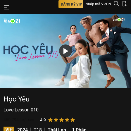
Nhập mã VieON
ĐĂNG KÝ VIP
Học Yêu
Love​ Lesson 010
460.794
lượt xem
4.9
VIP
2024
T18
Thái Lan
1 Phần