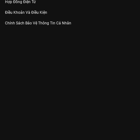
Hợp Đồng Điện Tử
Điều Khoản Và Điều Kiện
Chính Sách Bảo Vệ Thông Tin Cá Nhân
Chính Sách Bảo Vệ Người Tiêu Dùng Dễ Bị Tổn Thương
Thỏa Thuận Sử Dụng Dịch Vụ Mạng Xã Hội
THÔNG TIN
Thông Báo
Trung Tâm Hỗ Trợ
Liên Hệ
Góp Ý
Công ty Cổ phần VieON - Địa chỉ: Tầng 5, 222 Pasteur, Phường Xuân Hòa,
Thành phố Hồ Chí Minh
Email:
support@vieon.vn
| Hotline:
1800.599.920
(miễn phí)