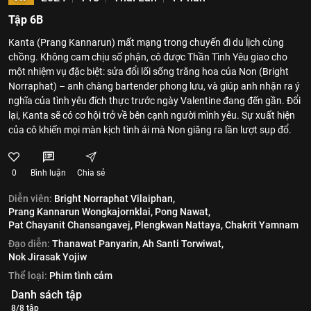
Tập 6B
Kanta (Prang Kannarun) mất mạng trong chuyến đi du lịch cùng
chồng. Không cam chịu số phận, cô được Thần Tình Yêu giao cho
một nhiệm vụ đặc biệt: sửa đổi lối sống trăng hoa của Non (Bright
Norraphat) – anh chàng bartender phong lưu, và giúp anh nhận ra ý
nghĩa của tình yêu đích thực trước ngày Valentine đang đến gần. Đổi
lại, Kanta sẽ có cơ hội trở về bên cạnh người mình yêu. Sự xuất hiện
của cô khiến mọi màn kịch tình ái mà Non giăng ra lần lượt sụp đổ.
0
Bình luận
Chia sẻ
Diễn viên:
Bright Norraphat Vilaiphan,
Prang Kannarun Wongkajornklai,
Pong Nawat,
Pat Chayanit Chansangavej,
Plengkwan Nattaya,
Chakrit Yamnam
Đạo diễn:
Thanawat Panyarin,
Ah Santi Torwiwat,
Nok Jirasak Yojiw
Thể loại:
Phim tình cảm
Danh sách tập
8/8 tập