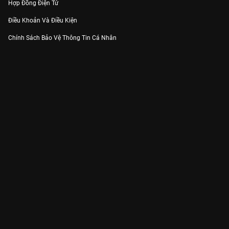
Hợp Đồng Điện Tử
Điều Khoản Và Điều Kiện
Chính Sách Bảo Vệ Thông Tin Cá Nhân
Chính Sách Bảo Vệ Người Tiêu Dùng Dễ Bị Tổn Thương
Thỏa Thuận Sử Dụng Dịch Vụ Mạng Xã Hội
THÔNG TIN
Thông Báo
Trung Tâm Hỗ Trợ
Liên Hệ
Góp Ý
Công ty Cổ phần VieON - Địa chỉ: Tầng 5, 222 Pasteur, Phường Xuân Hòa,
Thành phố Hồ Chí Minh
Email:
support@vieon.vn
| Hotline:
1800.599.920
(miễn phí)