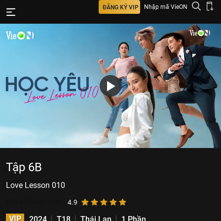
Nhập mã VieON
ĐĂNG KÝ VIP
Tập 6B
Love​ Lesson 010
459.895
lượt xem
4.9
VIP
2024
T18
Thái Lan
1 Phần