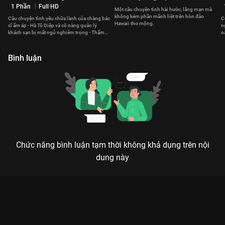
1 Phần
Full HD
Một câu chuyện tình hài hước, lãng mạn mà
không kém phần mãnh liệt trên hòn đảo
Câu chuyện tình yêu chữa lành của chàng bác
C
Hawaii thơ mộng.
sĩ ấm áp - Hà Tô Diệp và cô nàng quản lý
n
khách sạn bị mất ngủ nghiêm trọng - Thẩm
o
Tích Phàm.
đ
Bình luận
Chức năng bình luận tạm thời không khả dụng trên nội
dung này
Xem Tập 6B Học Yêu - 8 Tập của Thái Lan có sự tham gia của .
Thuộc thể loại: Phim bộ