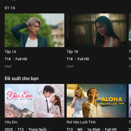
01-16
Tập 1A
Tập 1B
T
T18
Full HD
T18
Full HD
T
30ph
22ph
2
Đề xuất cho bạn
PRO
Yêu Em
Rơi Vào Lưới Tình
T
2025
T13
Trung Quốc
T13
Mỹ
1g 45ph
Full HD
2