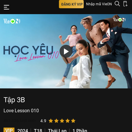
Nhập mã VieON
ĐĂNG KÝ VIP
Tập 3B
Love​ Lesson 010
461.126
lượt xem
4.9
VIP
2024
T18
Thái Lan
1 Phần