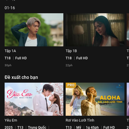
01-16
Tập 1A
Tập 1B
T
T18
Full HD
T18
Full HD
T
30ph
22ph
2
Đề xuất cho bạn
PRO
Yêu Em
Rơi Vào Lưới Tình
T
2025
T13
Trung Quốc
T13
Mỹ
1g 45ph
Full HD
2