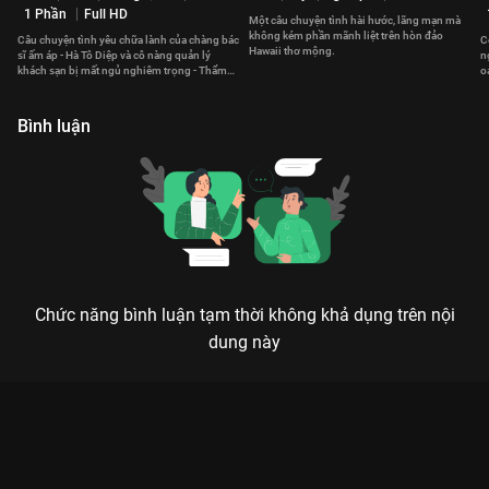
1 Phần
Full HD
Một câu chuyện tình hài hước, lãng mạn mà
không kém phần mãnh liệt trên hòn đảo
Câu chuyện tình yêu chữa lành của chàng bác
C
Hawaii thơ mộng.
sĩ ấm áp - Hà Tô Diệp và cô nàng quản lý
n
khách sạn bị mất ngủ nghiêm trọng - Thẩm
o
Tích Phàm.
đ
Bình luận
Chức năng bình luận tạm thời không khả dụng trên nội
dung này
Xem Tập 3B Học Yêu - 8 Tập của Thái Lan có sự tham gia của .
Thuộc thể loại: Phim bộ