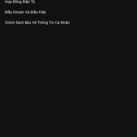
Hợp Đồng Điện Tử
Điều Khoản Và Điều Kiện
Chính Sách Bảo Vệ Thông Tin Cá Nhân
Chính Sách Bảo Vệ Người Tiêu Dùng Dễ Bị Tổn Thương
Thỏa Thuận Sử Dụng Dịch Vụ Mạng Xã Hội
THÔNG TIN
Thông Báo
Trung Tâm Hỗ Trợ
Liên Hệ
Góp Ý
Công ty Cổ phần VieON - Địa chỉ: Tầng 5, 222 Pasteur, Phường Xuân Hòa,
Thành phố Hồ Chí Minh
Email:
support@vieon.vn
| Hotline:
1800.599.920
(miễn phí)