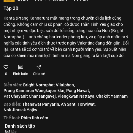
Tập 3B
Kanta (Prang Kannarun) mất mạng trong chuyến đi du lịch cùng
chồng. Không cam chịu số phận, cô được Thần Tình Yêu giao cho
một nhiệm vụ đặc biệt: sửa đổi lối sống trăng hoa của Non (Bright
Norraphat) – anh chàng bartender phong lưu, và giúp anh nhận ra ý
nghĩa của tình yêu đích thực trước ngày Valentine đang đến gần. Đổi
lại, Kanta sẽ có cơ hội trở về bên cạnh người mình yêu. Sự xuất hiện
của cô khiến mọi màn kịch tình ái mà Non giăng ra lần lượt sụp đổ.
0
Bình luận
Chia sẻ
Diễn viên:
Bright Norraphat Vilaiphan,
Prang Kannarun Wongkajornklai,
Pong Nawat,
Pat Chayanit Chansangavej,
Plengkwan Nattaya,
Chakrit Yamnam
Đạo diễn:
Thanawat Panyarin,
Ah Santi Torwiwat,
Nok Jirasak Yojiw
Thể loại:
Phim tình cảm
Danh sách tập
8/8 tập