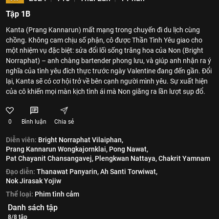
Tập 1B
Kanta (Prang Kannarun) mất mạng trong chuyến đi du lịch cùng
chồng. Không cam chịu số phận, cô được Thần Tình Yêu giao cho
một nhiệm vụ đặc biệt: sửa đổi lối sống trăng hoa của Non (Bright
Norraphat) – anh chàng bartender phong lưu, và giúp anh nhận ra ý
nghĩa của tình yêu đích thực trước ngày Valentine đang đến gần. Đổi
lại, Kanta sẽ có cơ hội trở về bên cạnh người mình yêu. Sự xuất hiện
của cô khiến mọi màn kịch tình ái mà Non giăng ra lần lượt sụp đổ.
0
Bình luận
Chia sẻ
Diễn viên:
Bright Norraphat Vilaiphan,
Prang Kannarun Wongkajornklai,
Pong Nawat,
Pat Chayanit Chansangavej,
Plengkwan Nattaya,
Chakrit Yamnam
Đạo diễn:
Thanawat Panyarin,
Ah Santi Torwiwat,
Nok Jirasak Yojiw
Thể loại:
Phim tình cảm
Danh sách tập
8/8 tập