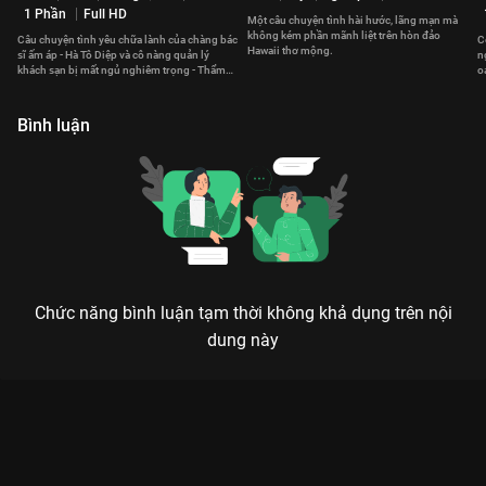
1 Phần
Full HD
Một câu chuyện tình hài hước, lãng mạn mà
không kém phần mãnh liệt trên hòn đảo
Câu chuyện tình yêu chữa lành của chàng bác
C
Hawaii thơ mộng.
sĩ ấm áp - Hà Tô Diệp và cô nàng quản lý
n
khách sạn bị mất ngủ nghiêm trọng - Thẩm
o
Tích Phàm.
đ
Bình luận
Chức năng bình luận tạm thời không khả dụng trên nội
dung này
Xem Tập 1B Học Yêu - 8 Tập của Thái Lan có sự tham gia của .
Thuộc thể loại: Phim bộ