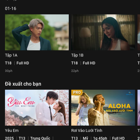
01-16
Tập 1A
Tập 1B
T
T18
Full HD
T18
Full HD
T
30ph
22ph
2
Đề xuất cho bạn
PRO
Yêu Em
Rơi Vào Lưới Tình
T
2025
T13
Trung Quốc
T13
Mỹ
1g 45ph
Full HD
2