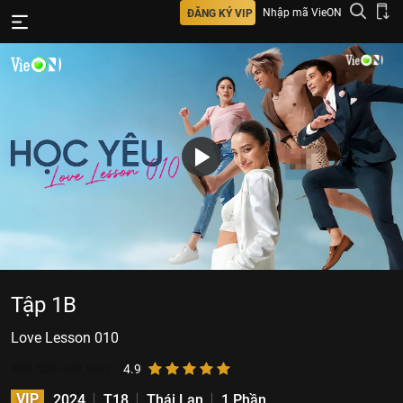
Nhập mã VieON
ĐĂNG KÝ VIP
Tập 1B
Love​ Lesson 010
460.556
lượt xem
4.9
VIP
2024
T18
Thái Lan
1 Phần