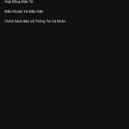
Hợp Đồng Điện Tử
Điều Khoản Và Điều Kiện
Chính Sách Bảo Vệ Thông Tin Cá Nhân
Chính Sách Bảo Vệ Người Tiêu Dùng Dễ Bị Tổn Thương
Thỏa Thuận Sử Dụng Dịch Vụ Mạng Xã Hội
THÔNG TIN
Thông Báo
Trung Tâm Hỗ Trợ
Liên Hệ
Góp Ý
Công ty Cổ phần VieON - Địa chỉ: Tầng 5, 222 Pasteur, Phường Xuân Hòa,
Thành phố Hồ Chí Minh
Email:
support@vieon.vn
| Hotline:
1800.599.920
(miễn phí)