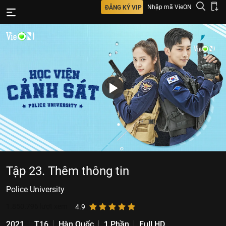
Nhập mã VieON
ĐĂNG KÝ VIP
Tập 23. Thêm thông tin
Police University
1.850.796
lượt xem
4.9
2021
T16
Hàn Quốc
1 Phần
Full HD