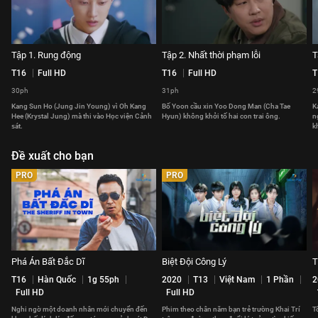
Tập 1. Rung động
Tập 2. Nhất thời phạm lỗi
T
T16
Full HD
T16
Full HD
T
30ph
31ph
2
Kang Sun Ho (Jung Jin Young) vì Oh Kang
Bố Yoon cầu xin Yoo Dong Man (Cha Tae
K
Hee (Krystal Jung) mà thi vào Học viện Cảnh
Hyun) không khởi tố hai con trai ông.
n
sát.
k
Đề xuất cho bạn
PRO
PRO
Phá Án Bất Đắc Dĩ
Biệt Đội Công Lý
T
T16
Hàn Quốc
1g 55ph
2020
T13
Việt Nam
1 Phần
2
Full HD
Full HD
Nghi ngờ một doanh nhân mới chuyển đến
Phim theo chân năm bạn trẻ trường Khai Trí
T