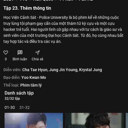
Tập 23. Thêm thông tin
Học Viện Cảnh Sát - Police University là bộ phim kể về những cuộc
truy lùng tội phạm gay cấn của một thám tử kỳ cựu và một cựu
hacker trẻ tuổi. Hai người tình cờ gặp nhau với tư cách là giáo sư và
sinh viên của một trường Đại học Cảnh Sát. Từ đó, họ cùng nhau bắt
tay hợp tác và điều tra các vụ án.
0
Bình luận
Chia sẻ
Diễn viên:
Cha Tae Hyun,
Jung Jin Young,
Krystal Jung
Đạo diễn:
Yoo Kwan Mo
Thể loại:
Phim tâm lý
Danh sách tập
32/32 tập
01-30
31-32