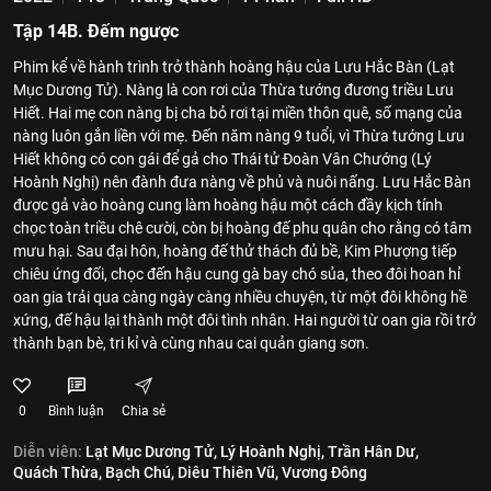
Tập 14B. Đếm ngược
Phim kể về hành trình trở thành hoàng hậu của Lưu Hắc Bàn (Lạt
Mục Dương Tử). Nàng là con rơi của Thừa tướng đương triều Lưu
Hiết. Hai mẹ con nàng bị cha bỏ rơi tại miền thôn quê, số mạng của
nàng luôn gắn liền với mẹ. Đến năm nàng 9 tuổi, vì Thừa tướng Lưu
Hiết không có con gái để gả cho Thái tử Đoàn Vân Chướng (Lý
Hoành Nghị) nên đành đưa nàng về phủ và nuôi nấng. Lưu Hắc Bàn
được gả vào hoàng cung làm hoàng hậu một cách đầy kịch tính
chọc toàn triều chê cười, còn bị hoàng đế phu quân cho rằng có tâm
mưu hại. Sau đại hôn, hoàng đế thử thách đủ bề, Kim Phượng tiếp
chiêu ứng đối, chọc đến hậu cung gà bay chó sủa, theo đôi hoan hỉ
oan gia trải qua càng ngày càng nhiều chuyện, từ một đôi không hề
xứng, đế hậu lại thành một đôi tình nhân. Hai người từ oan gia rồi trở
thành bạn bè, tri kỉ và cùng nhau cai quản giang sơn.
0
Bình luận
Chia sẻ
Diễn viên:
Lạt Mục Dương Tử,
Lý Hoành Nghị,
Trần Hân Dư,
Quách Thừa,
Bạch Chú,
Diêu Thiên Vũ,
Vương Đông