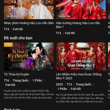
Nhạc phim Hoàng Hậu Lưu Hắc Bàn
Hậu trường Hoàng Hậu Lưu Hắc
H
Bàn 1
B
T13
Full HD
T13
Full HD
T
Đề xuất cho bạn
PRO
Tử Thoa Kỳ Duyên
Lên Nhầm Kiệu Hoa Được Chồng
T
Như Ý 2023
T16
Trung Quốc
1 Phần
2
2023
T13
Trung Quốc
Full HD
1 Phần
Full HD
Duyên phận cho ca kỹ trứ danh Hoắc Tiểu
B
Ngọc gặp gỡ và yêu tài tử Lý Quân Ngu, nhưng
g
Hai cô gái khác biệt về tính cách lẫn gia cảnh,
mối tình của nữ nhi chốn xuân phường nào
h
vì 1 nhầm lẫn đã lên nhầm kiệu hoa. Nhưng
đẹp đẽ được lâu.
c
sự nhầm lẫn này đã tình cờ kết nên hai mối
duyên hạnh phúc.