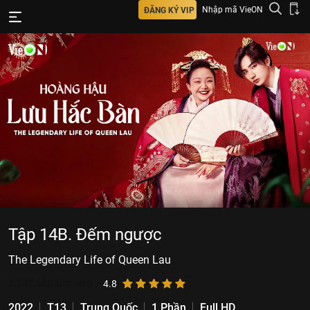
Nhập mã VieON
ĐĂNG KÝ VIP
Tập 14B. Đếm ngược
The Legendary Life of Queen Lau
3.757.680
lượt xem
4.8
2022
T13
Trung Quốc
1 Phần
Full HD