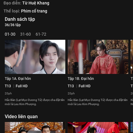
Đạo diễn:
Từ Huệ Khang
Thể loại:
Phim cổ trang
Danh sách tập
36/36 tập
01-30
31-60
61-72
Tập 1A. Đại hôn
Tập 1B. Đại hôn
T
T13
Full HD
T13
Full HD
T
20ph
20ph
2
Hắc Bàn (Lạt Mục Dương Tử) được cha đặt tên
Hắc Bàn (Lạt Mục Dương Tử) được cha đặt tên
K
mới là Lưu Kim Phượng.
mới là Lưu Kim Phượng.
N
Video liên quan