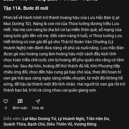
Tập 11A. Bước đi mới
Phim kể về hành trình trở thành hoàng hậu của Lưu Hắc Bàn (Lạt
Mục Dương Tử). Nàng là con rơi của Thừa tướng đương triều Lưu
Hiết. Hai mẹ con nàng bị cha bỏ rơi tại miền thôn quê, số mạng của
nàng luôn gắn liền với mẹ. Đến năm nàng 9 tuổi, vì Thừa tướng Lưu
Hiết không có con gái để gả cho Thái tử Đoàn Vân Chướng (Lý
Hoành Nghị) nên đành đưa nàng về phủ và nuôi nấng. Lưu Hắc Bàn
được gả vào hoàng cung làm hoàng hậu một cách đầy kịch tính
chọc toàn triều chê cười, còn bị hoàng đế phu quân cho rằng có tâm
mưu hại. Sau đại hôn, hoàng đế thử thách đủ bề, Kim Phượng tiếp
chiêu ứng đối, chọc đến hậu cung gà bay chó sủa, theo đôi hoan hỉ
oan gia trải qua càng ngày càng nhiều chuyện, từ một đôi không hề
xứng, đế hậu lại thành một đôi tình nhân. Hai người từ oan gia rồi trở
thành bạn bè, tri kỉ và cùng nhau cai quản giang sơn.
0
Bình luận
Chia sẻ
Diễn viên:
Lạt Mục Dương Tử,
Lý Hoành Nghị,
Trần Hân Dư,
Quách Thừa,
Bạch Chú,
Diêu Thiên Vũ,
Vương Đông