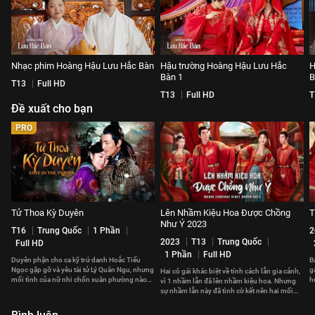
Nhạc phim Hoàng Hậu Lưu Hắc Bàn
Hậu trường Hoàng Hậu Lưu Hắc
H
Bàn 1
B
T13
Full HD
T13
Full HD
T
Đề xuất cho bạn
PRO
Tử Thoa Kỳ Duyên
Lên Nhầm Kiệu Hoa Được Chồng
T
Như Ý 2023
T16
Trung Quốc
1 Phần
2
2023
T13
Trung Quốc
Full HD
1 Phần
Full HD
Duyên phận cho ca kỹ trứ danh Hoắc Tiểu
B
Ngọc gặp gỡ và yêu tài tử Lý Quân Ngu, nhưng
g
Hai cô gái khác biệt về tính cách lẫn gia cảnh,
mối tình của nữ nhi chốn xuân phường nào
h
vì 1 nhầm lẫn đã lên nhầm kiệu hoa. Nhưng
đẹp đẽ được lâu.
c
sự nhầm lẫn này đã tình cờ kết nên hai mối
duyên hạnh phúc.