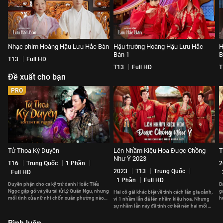
Nhạc phim Hoàng Hậu Lưu Hắc Bàn
Hậu trường Hoàng Hậu Lưu Hắc
H
Bàn 1
B
T13
Full HD
T13
Full HD
T
Đề xuất cho bạn
PRO
Tử Thoa Kỳ Duyên
Lên Nhầm Kiệu Hoa Được Chồng
T
Như Ý 2023
T16
Trung Quốc
1 Phần
2
2023
T13
Trung Quốc
Full HD
1 Phần
Full HD
Duyên phận cho ca kỹ trứ danh Hoắc Tiểu
B
Ngọc gặp gỡ và yêu tài tử Lý Quân Ngu, nhưng
g
Hai cô gái khác biệt về tính cách lẫn gia cảnh,
mối tình của nữ nhi chốn xuân phường nào
h
vì 1 nhầm lẫn đã lên nhầm kiệu hoa. Nhưng
đẹp đẽ được lâu.
c
sự nhầm lẫn này đã tình cờ kết nên hai mối
duyên hạnh phúc.