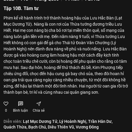
Tập 10B. Tâm tư
Phim kể về hành trình trở thành hoàng hậu của Lưu Hắc Bàn (Lạt
Mục Dương Tử). Nàng là con rơi của Thừa tướng đương triều Lưu
Hiết. Hai mẹ con nàng bị cha bỏ rơi tại miền thôn quê, số mạng của
nàng luôn gắn liền với mẹ. Đến năm nàng 9 tuổi, vì Thừa tướng Lưu
Hiết không có con gái để gả cho Thái tử Đoàn Vân Chướng (Lý
Hoành Nghị) nên đành đưa nàng về phủ và nuôi nấng. Lưu Hắc Bàn
được gả vào hoàng cung làm hoàng hậu một cách đầy kịch tính
chọc toàn triều chê cười, còn bị hoàng đế phu quân cho rằng có tâm
mưu hại. Sau đại hôn, hoàng đế thử thách đủ bề, Kim Phượng tiếp
chiêu ứng đối, chọc đến hậu cung gà bay chó sủa, theo đôi hoan hỉ
oan gia trải qua càng ngày càng nhiều chuyện, từ một đôi không hề
xứng, đế hậu lại thành một đôi tình nhân. Hai người từ oan gia rồi trở
thành bạn bè, tri kỉ và cùng nhau cai quản giang sơn.
0
Bình luận
Chia sẻ
Diễn viên:
Lạt Mục Dương Tử,
Lý Hoành Nghị,
Trần Hân Dư,
Quách Thừa,
Bạch Chú,
Diêu Thiên Vũ,
Vương Đông