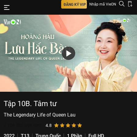
Nhập mã VieON
ĐĂNG KÝ VIP
Tập 10B. Tâm tư
The Legendary Life of Queen Lau
3.756.053
lượt xem
4.8
2022
T13
Trung Quốc
1 Phần
Full HD