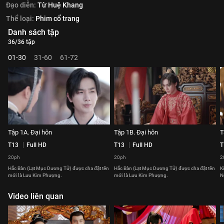
Đạo diễn:
Từ Huệ Khang
Thể loại:
Phim cổ trang
Danh sách tập
36/36 tập
01-30
31-60
61-72
Tập 1A. Đại hôn
Tập 1B. Đại hôn
T
T13
Full HD
T13
Full HD
T
20ph
20ph
2
Hắc Bàn (Lạt Mục Dương Tử) được cha đặt tên
Hắc Bàn (Lạt Mục Dương Tử) được cha đặt tên
K
mới là Lưu Kim Phượng.
mới là Lưu Kim Phượng.
N
Video liên quan