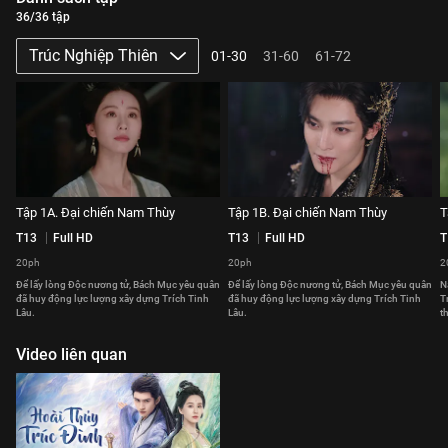
36/36 tập
Trúc Nghiệp Thiên
01-30
31-60
61-72
Tập 1A. Đại chiến Nam Thùy
Tập 1B. Đại chiến Nam Thùy
T
T13
Full HD
T13
Full HD
T
20ph
20ph
2
Để lấy lòng Độc nương tử, Bách Mục yêu quân
Để lấy lòng Độc nương tử, Bách Mục yêu quân
N
đã huy động lực lượng xây dựng Trích Tinh
đã huy động lực lượng xây dựng Trích Tinh
T
Lâu.
Lâu.
t
Video liên quan