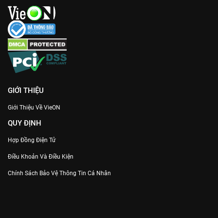
Kỹ xảo điện ảnh đỉnh cao:
Được đầu tư công phu, phim mang
đến những cảnh quay mãn nhãn, đặc biệt mượt mà khi xem
trên ứng dụng VieON.
Đừng để lỡ hẹn với mùng 7 tháng 7, hãy cùng
Hoài Thủy Trúc
Đình
viết tiếp chương tình sử lãng mạn nhất ngay trên
VieON
!
GIỚI THIỆU
Giới Thiệu Về VieON
QUY ĐỊNH
Hợp Đồng Điện Tử
Điều Khoản Và Điều Kiện
Chính Sách Bảo Vệ Thông Tin Cá Nhân
Chính Sách Bảo Vệ Người Tiêu Dùng Dễ Bị Tổn Thương
Thỏa Thuận Sử Dụng Dịch Vụ Mạng Xã Hội