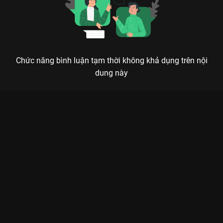
Chức năng bình luận tạm thời không khả dụng trên nội
dung này
HOÀI THỦY TRÚC ĐÌNH: TUYỆT TÁC CỔ TRANG VỀ LỜI HẸN
ƯỚC DƯỚI TRÚC ĐÌNH
Mùng 7 tháng 7, dưới gốc trúc đình, ai đã vì ai mà đánh đổi cả một đời vinh hiển?
Cơn sốt
Hồ Yêu Tiểu Hồng Nương
chính thức trở lại với phần
phim
Hoài Thủy Trúc Đình (Love in Pavilion)
, đánh dấu sự tái
xuất đầy quyền lực của mỹ nhân thanh khiết
Lưu Thi Thi
trên
VieON
. Không phụ lòng mong mỏi của các fan tiên hiệp, bộ
phim mở ra một thế giới rực rỡ, nơi tình yêu giữa loài người và
yêu tộc không còn là ranh giới, mà là một sự
thu hút mãnh liệt
vượt thời gian.
Lưu Thi Thi trong vai
Đông Phương Hoài Trúc
toát lên khí chất