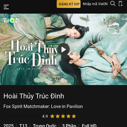
Nhập mã VieON
ĐĂNG KÝ VIP
Hoài Thủy Trúc Đình
Fox Spirit Matchmaker: Love in Pavilion
5.204.357
lượt xem
4.9
2025
T13
Trung Quốc
3 Phần
Full HD