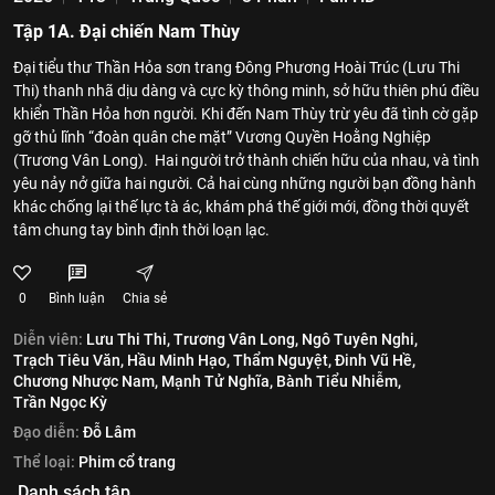
Tập 1A. Đại chiến Nam Thùy
Đại tiểu thư Thần Hỏa sơn trang Đông Phương Hoài Trúc (Lưu Thi
Thi) thanh nhã dịu dàng và cực kỳ thông minh, sở hữu thiên phú điều
khiển Thần Hỏa hơn người. Khi đến Nam Thùy trừ yêu đã tình cờ gặp
gỡ thủ lĩnh “đoàn quân che mặt” Vương Quyền Hoằng Nghiệp
(Trương Vân Long). Hai người trở thành chiến hữu của nhau, và tình
yêu nảy nở giữa hai người. Cả hai cùng những người bạn đồng hành
khác chống lại thế lực tà ác, khám phá thế giới mới, đồng thời quyết
tâm chung tay bình định thời loạn lạc.
0
Bình luận
Chia sẻ
Diễn viên:
Lưu Thi Thi,
Trương Vân Long,
Ngô Tuyên Nghi,
Trạch Tiêu Văn,
Hầu Minh Hạo,
Thẩm Nguyệt,
Đinh Vũ Hề,
Chương Nhược Nam,
Mạnh Tử Nghĩa,
Bành Tiểu Nhiễm,
Trần Ngọc Kỳ
Đạo diễn:
Đỗ Lâm
Thể loại:
Phim cổ trang
Danh sách tập