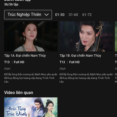
36/36 tập
Trúc Nghiệp Thiên
01-30
31-60
61-72
Tập 1A. Đại chiến Nam Thùy
Tập 1B. Đại chiến Nam Thùy
T
T13
Full HD
T13
Full HD
T
20ph
20ph
2
Để lấy lòng Độc nương tử, Bách Mục yêu quân
Để lấy lòng Độc nương tử, Bách Mục yêu quân
N
đã huy động lực lượng xây dựng Trích Tinh
đã huy động lực lượng xây dựng Trích Tinh
T
Lâu.
Lâu.
t
Video liên quan