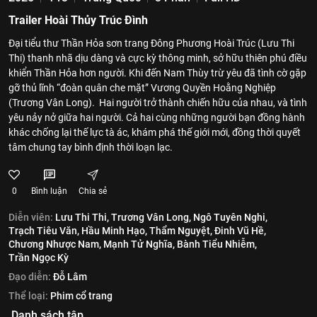
Trailer Hoài Thủy Trúc Đình
Đại tiểu thư Thần Hỏa sơn trang Đông Phương Hoài Trúc (Lưu Thi
Thi) thanh nhã dịu dàng và cực kỳ thông minh, sở hữu thiên phú điều
khiển Thần Hỏa hơn người. Khi đến Nam Thùy trừ yêu đã tình cờ gặp
gỡ thủ lĩnh “đoàn quân che mặt” Vương Quyền Hoằng Nghiệp
(Trương Vân Long). Hai người trở thành chiến hữu của nhau, và tình
yêu nảy nở giữa hai người. Cả hai cùng những người bạn đồng hành
khác chống lại thế lực tà ác, khám phá thế giới mới, đồng thời quyết
tâm chung tay bình định thời loạn lạc.
0
Bình luận
Chia sẻ
Diễn viên:
Lưu Thi Thi,
Trương Vân Long,
Ngô Tuyên Nghi,
Trạch Tiêu Văn,
Hầu Minh Hạo,
Thẩm Nguyệt,
Đinh Vũ Hề,
Chương Nhược Nam,
Mạnh Tử Nghĩa,
Bành Tiểu Nhiễm,
Trần Ngọc Kỳ
Đạo diễn:
Đỗ Lâm
Thể loại:
Phim cổ trang
Danh sách tập