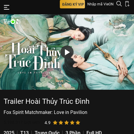
Nhập mã VieON
ĐĂNG KÝ VIP
Trailer Hoài Thủy Trúc Đình
Fox Spirit Matchmaker: Love in Pavilion
5.198.317
lượt xem
4.9
2025
T13
Trung Quốc
3 Phần
Full HD