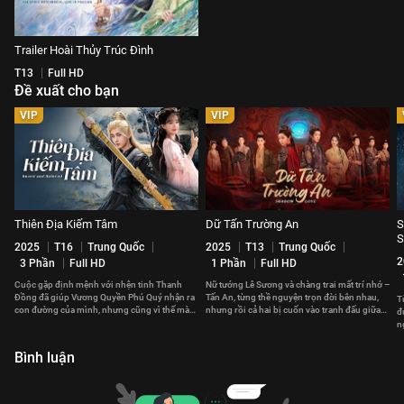
Trailer Hoài Thủy Trúc Đình
T13
Full HD
Đề xuất cho bạn
VIP
VIP
Thiên Địa Kiếm Tâm
Dữ Tấn Trường An
S
S
2025
T16
Trung Quốc
2025
T13
Trung Quốc
2
3 Phần
Full HD
1 Phần
Full HD
Cuộc gặp định mệnh với nhện tinh Thanh
Nữ tướng Lê Sương và chàng trai mất trí nhớ –
Đồng đã giúp Vương Quyền Phú Quý nhận ra
Tấn An, từng thề nguyện trọn đời bên nhau,
T
con đường của mình, nhưng cũng vì thế mà
nhưng rồi cả hai bị cuốn vào tranh đấu giữa
đ
xảy ra xung đột với gia tộc.
các quốc gia.
n
b
Bình luận