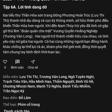
Tập 6A. Lời tình dang dở
Đại tiểu thư Thần Hỏa sơn trang Đông Phương Hoài Trúc (Lưu Thi
Thi) thanh nhã dịu dàng và cực kỳ thông minh, sở hữu thiên phú điều
khiển Thần Hỏa hơn người. Khi đến Nam Thùy trừ yêu đã tình cờ gặp
gỡ thủ lĩnh “đoàn quân che mặt” Vương Quyền Hoằng Nghiệp
(Trương Vân Long). Hai người trở thành chiến hữu của nhau, và tình
yêu nảy nở giữa hai người. Cả hai cùng những người bạn đồng hành
khác chống lại thế lực tà ác, khám phá thế giới mới, đồng thời quyết
tâm chung tay bình định thời loạn lạc.
0
Bình luận
Chia sẻ
Diễn viên:
Lưu Thi Thi,
Trương Vân Long,
Ngô Tuyên Nghi,
Trạch Tiêu Văn,
Hầu Minh Hạo,
Thẩm Nguyệt,
Đinh Vũ Hề,
Chương Nhược Nam,
Mạnh Tử Nghĩa,
Bành Tiểu Nhiễm,
Trần Ngọc Kỳ
Đạo diễn:
Đỗ Lâm
Thể loại:
Phim cổ trang
Danh sách tập