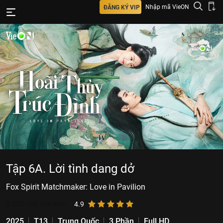
Nhập mã VieON
ĐĂNG KÝ VIP
Tập 6A. Lời tình dang dở
Fox Spirit Matchmaker: Love in Pavilion
5.202.136
lượt xem
4.9
2025
T13
Trung Quốc
3 Phần
Full HD