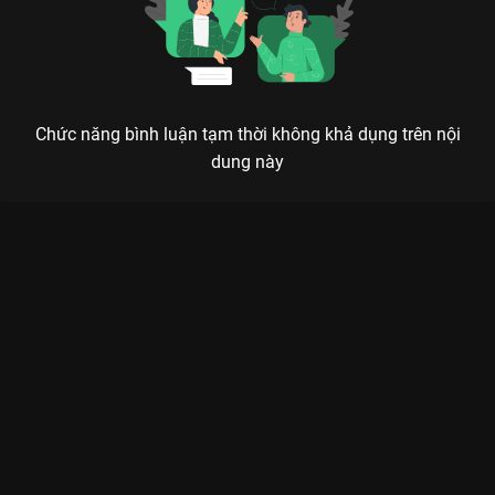
Chức năng bình luận tạm thời không khả dụng trên nội
dung này
Xem Tập 6A. Lời tình dang dở Hoài Thủy Trúc Đình - 36 Tập
của Trung Quốc có sự tham gia của . Thuộc thể loại: Phim bộ