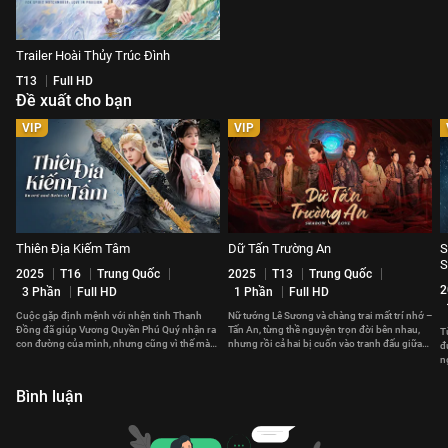
Trailer Hoài Thủy Trúc Đình
T13
Full HD
Đề xuất cho bạn
VIP
VIP
Thiên Địa Kiếm Tâm
Dữ Tấn Trường An
S
S
2025
T16
Trung Quốc
2025
T13
Trung Quốc
2
3 Phần
Full HD
1 Phần
Full HD
Cuộc gặp định mệnh với nhện tinh Thanh
Nữ tướng Lê Sương và chàng trai mất trí nhớ –
Đồng đã giúp Vương Quyền Phú Quý nhận ra
Tấn An, từng thề nguyện trọn đời bên nhau,
T
con đường của mình, nhưng cũng vì thế mà
nhưng rồi cả hai bị cuốn vào tranh đấu giữa
đ
xảy ra xung đột với gia tộc.
các quốc gia.
n
b
Bình luận