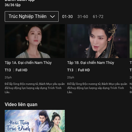
36/36 tập
Trúc Nghiệp Thiên
01-30
31-60
61-72
Tập 1A. Đại chiến Nam Thùy
Tập 1B. Đại chiến Nam Thùy
T
T13
Full HD
T13
Full HD
T
20ph
20ph
2
Để lấy lòng Độc nương tử, Bách Mục yêu quân
Để lấy lòng Độc nương tử, Bách Mục yêu quân
N
đã huy động lực lượng xây dựng Trích Tinh
đã huy động lực lượng xây dựng Trích Tinh
T
Lâu.
Lâu.
t
Video liên quan