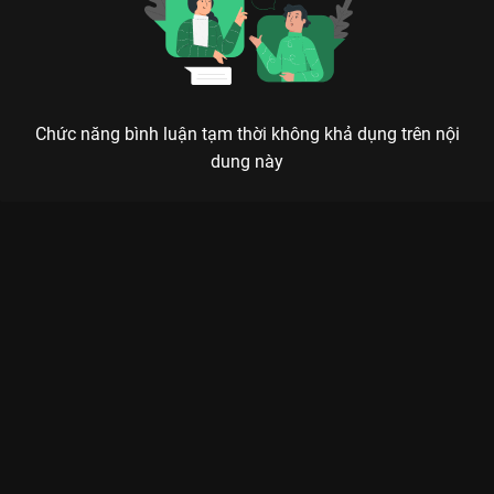
Chức năng bình luận tạm thời không khả dụng trên nội
dung này
Xem Tập 1B. Đại chiến Nam Thùy Hoài Thủy Trúc Đình - 36 Tập
của Trung Quốc có sự tham gia của . Thuộc thể loại: Phim bộ