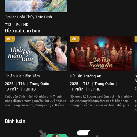
Trailer Hoài Thủy Trúc Đình
T13
Full HD
Đề xuất cho bạn
VIP
VIP
Thiên Địa Kiếm Tâm
Dữ Tấn Trường An
S
S
2025
T16
Trung Quốc
2025
T13
Trung Quốc
2
3 Phần
Full HD
1 Phần
Full HD
Cuộc gặp định mệnh với nhện tinh Thanh
Nữ tướng Lê Sương và chàng trai mất trí nhớ –
Đồng đã giúp Vương Quyền Phú Quý nhận ra
Tấn An, từng thề nguyện trọn đời bên nhau,
T
con đường của mình, nhưng cũng vì thế mà
nhưng rồi cả hai bị cuốn vào tranh đấu giữa
đ
xảy ra xung đột với gia tộc.
các quốc gia.
n
b
Bình luận