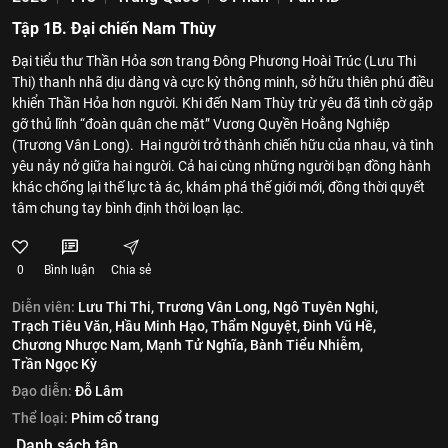
Tập 1B. Đại chiến Nam Thùy
Đại tiểu thư Thần Hỏa sơn trang Đông Phương Hoài Trúc (Lưu Thi
Thi) thanh nhã dịu dàng và cực kỳ thông minh, sở hữu thiên phú điều
khiển Thần Hỏa hơn người. Khi đến Nam Thùy trừ yêu đã tình cờ gặp
gỡ thủ lĩnh “đoàn quân che mặt” Vương Quyền Hoằng Nghiệp
(Trương Vân Long). Hai người trở thành chiến hữu của nhau, và tình
yêu nảy nở giữa hai người. Cả hai cùng những người bạn đồng hành
khác chống lại thế lực tà ác, khám phá thế giới mới, đồng thời quyết
tâm chung tay bình định thời loạn lạc.
0
Bình luận
Chia sẻ
Diễn viên:
Lưu Thi Thi,
Trương Vân Long,
Ngô Tuyên Nghi,
Trạch Tiêu Văn,
Hầu Minh Hạo,
Thẩm Nguyệt,
Đinh Vũ Hề,
Chương Nhược Nam,
Mạnh Tử Nghĩa,
Bành Tiểu Nhiễm,
Trần Ngọc Kỳ
Đạo diễn:
Đỗ Lâm
Thể loại:
Phim cổ trang
Danh sách tập