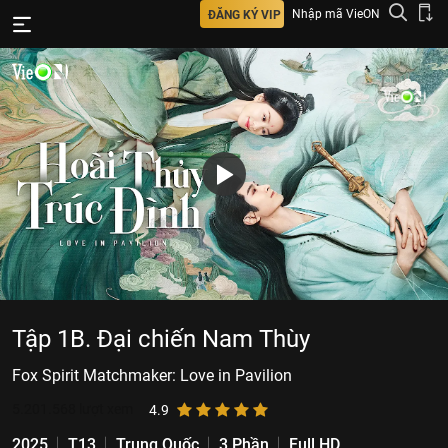
Nhập mã VieON
ĐĂNG KÝ VIP
Tập 1B. Đại chiến Nam Thùy
Fox Spirit Matchmaker: Love in Pavilion
5.201.568
lượt xem
4.9
2025
T13
Trung Quốc
3 Phần
Full HD