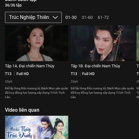
36/36 tập
Trúc Nghiệp Thiên
01-30
31-60
61-72
Tập 1A. Đại chiến Nam Thùy
Tập 1B. Đại chiến Nam Thùy
T
T13
Full HD
T13
Full HD
T
20ph
20ph
2
Để lấy lòng Độc nương tử, Bách Mục yêu quân
Để lấy lòng Độc nương tử, Bách Mục yêu quân
N
đã huy động lực lượng xây dựng Trích Tinh
đã huy động lực lượng xây dựng Trích Tinh
T
Lâu.
Lâu.
t
Video liên quan