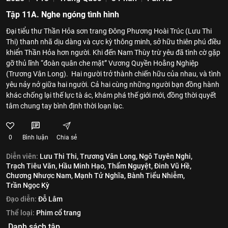
Tập 11A. Nghe ngóng tình hình
Đại tiểu thư Thần Hỏa sơn trang Đông Phương Hoài Trúc (Lưu Thi
Thi) thanh nhã dịu dàng và cực kỳ thông minh, sở hữu thiên phú điều
khiển Thần Hỏa hơn người. Khi đến Nam Thùy trừ yêu đã tình cờ gặp
gỡ thủ lĩnh “đoàn quân che mặt” Vương Quyền Hoằng Nghiệp
(Trương Vân Long). Hai người trở thành chiến hữu của nhau, và tình
yêu nảy nở giữa hai người. Cả hai cùng những người bạn đồng hành
khác chống lại thế lực tà ác, khám phá thế giới mới, đồng thời quyết
tâm chung tay bình định thời loạn lạc.
0
Bình luận
Chia sẻ
Diễn viên:
Lưu Thi Thi,
Trương Vân Long,
Ngô Tuyên Nghi,
Trạch Tiêu Văn,
Hầu Minh Hạo,
Thẩm Nguyệt,
Đinh Vũ Hề,
Chương Nhược Nam,
Mạnh Tử Nghĩa,
Bành Tiểu Nhiễm,
Trần Ngọc Kỳ
Đạo diễn:
Đỗ Lâm
Thể loại:
Phim cổ trang
Danh sách tập