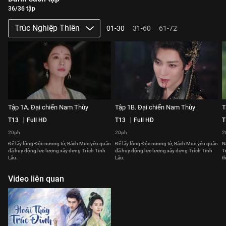
36/36 tập
Trúc Nghiệp Thiên
01-30
31-60
61-72
Tập 1A. Đại chiến Nam Thùy
Tập 1B. Đại chiến Nam Thùy
T
T13
Full HD
T13
Full HD
T
20ph
20ph
2
Để lấy lòng Độc nương tử, Bách Mục yêu quân
Để lấy lòng Độc nương tử, Bách Mục yêu quân
N
đã huy động lực lượng xây dựng Trích Tinh
đã huy động lực lượng xây dựng Trích Tinh
T
Lâu.
Lâu.
t
Video liên quan