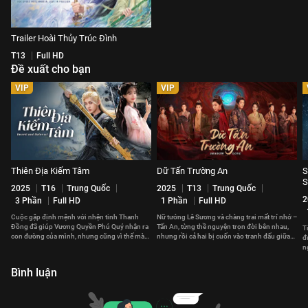
Trailer Hoài Thủy Trúc Đình
T13
Full HD
Đề xuất cho bạn
VIP
VIP
Thiên Địa Kiếm Tâm
Dữ Tấn Trường An
S
S
2025
T16
Trung Quốc
2025
T13
Trung Quốc
2
3 Phần
Full HD
1 Phần
Full HD
Cuộc gặp định mệnh với nhện tinh Thanh
Nữ tướng Lê Sương và chàng trai mất trí nhớ –
Đồng đã giúp Vương Quyền Phú Quý nhận ra
Tấn An, từng thề nguyện trọn đời bên nhau,
T
con đường của mình, nhưng cũng vì thế mà
nhưng rồi cả hai bị cuốn vào tranh đấu giữa
đ
xảy ra xung đột với gia tộc.
các quốc gia.
n
b
Bình luận