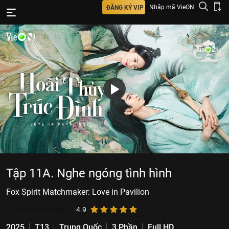
Nhập mã VieON
ĐĂNG KÝ VIP
Tập 11A. Nghe ngóng tình hình
Fox Spirit Matchmaker: Love in Pavilion
5.200.460
lượt xem
4.9
2025
T13
Trung Quốc
3 Phần
Full HD