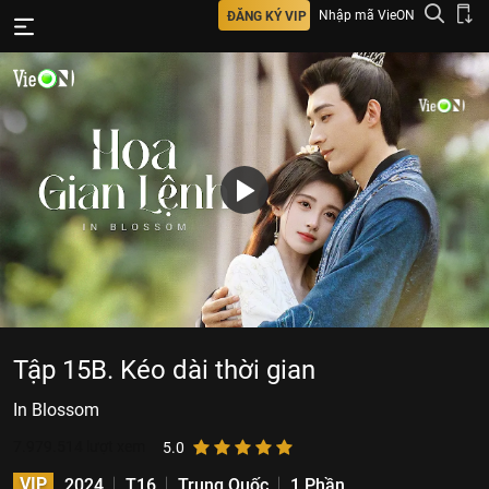
Nhập mã VieON
ĐĂNG KÝ VIP
Tập 15B. Kéo dài thời gian
In Blossom
7.979.514
lượt xem
5.0
VIP
2024
T16
Trung Quốc
1 Phần