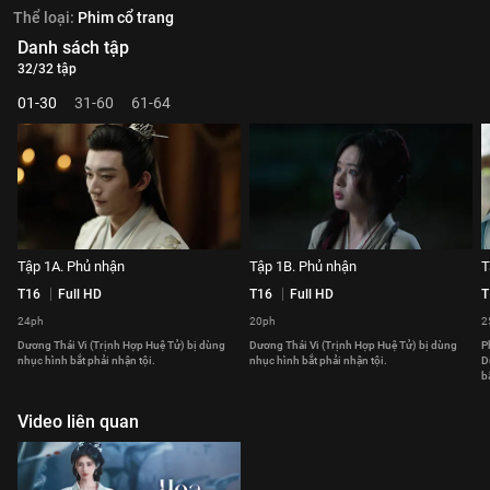
Thể loại:
Phim cổ trang
Danh sách tập
32/32 tập
01-30
31-60
61-64
Tập 1A. Phủ nhận
Tập 1B. Phủ nhận
T
T16
Full HD
T16
Full HD
T
24ph
20ph
2
Dương Thái Vi (Trịnh Hợp Huệ Tử) bị dùng
Dương Thái Vi (Trịnh Hợp Huệ Tử) bị dùng
P
nhục hình bắt phải nhận tội.
nhục hình bắt phải nhận tội.
D
b
Video liên quan