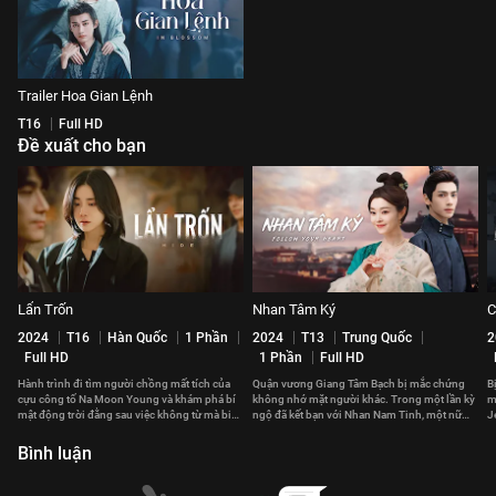
Trailer Hoa Gian Lệnh
T16
Full HD
Đề xuất cho bạn
Lẩn Trốn
Nhan Tâm Ký
C
2024
T16
Hàn Quốc
1 Phần
2024
T13
Trung Quốc
2
Full HD
1 Phần
Full HD
Hành trình đi tìm người chồng mất tích của
Quận vương Giang Tâm Bạch bị mắc chứng
B
cựu công tố Na Moon Young và khám phá bí
không nhớ mặt người khác. Trong một lần kỳ
m
mật động trời đằng sau việc không từ mà biệt
ngộ đã kết bạn với Nhan Nam Tinh, một nữ
J
của anh.
đại phu kỳ lạ.
đ
Bình luận