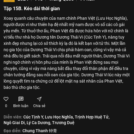
Tập 15B. Kéo dài thời gian
Xoay quanh câu chuyện của nam chính Phan Việt (Lưu Học Nghĩa),
người được ví như thiên hạ đệ nhất mỹ nam được vô số các cô gái
yêu mến. Từ thuở thơ ấu, Phan Việt đã được hứa hôn với nữ chính là
vị tiểu thư nhà họ Dương tên Dương Thái Vi (Cúc Tịnh Y), nàng tuy
xinh đẹp nhưng lại có sở thích kỳ lạ đó là kết bạn với tử thi. Một lần
nọ gia tộc của Dương Thải Vi chịu phải hàm oan, cũng vì vậy mà cả
nhà đều bị giết sách. Trải qua nỗi đâu mất người thân, Dương Thái Vi
nghi ngờ chính vị hôn phu của mình là Phan Việt đứng sau mọi
chuyện, cũng vì vậy mà nàng bắt đầu thay đổi thân phận để điều tra
chân tướng đằng sau nỗi oan của gia tộc. Dương Thái Vi lúc này một
lòng quyết tìm ra chứng cứ để lột mặt nạ sát nhân của Phan Việt,
báo thù cho gia tộc.
0
Bình luận
Chia sẻ
Diễn viên:
Cúc Tịnh Y,
Lưu Học Nghĩa,
Trịnh Hợp Huệ Tử,
Ngô Giai Di,
Lý Ca Dương,
Trương Duệ
Đạo diễn:
Chung Thanh 钟青