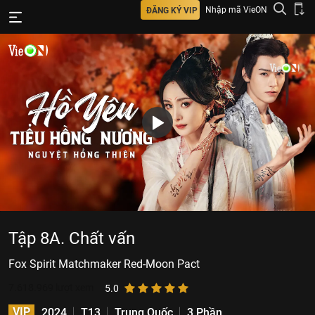
Nhập mã VieON
ĐĂNG KÝ VIP
Tập 8A. Chất vấn
Fox Spirit Matchmaker Red-Moon Pact
7.618.969
lượt xem
5.0
VIP
2024
T13
Trung Quốc
3 Phần