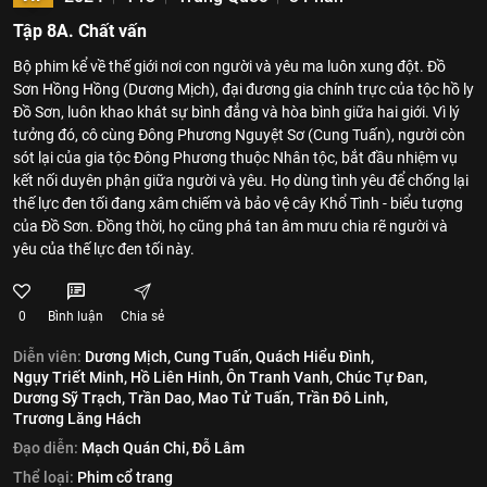
Tập 8A. Chất vấn
Bộ phim kể về thế giới nơi con người và yêu ma luôn xung đột. Đồ
Sơn Hồng Hồng (Dương Mịch), đại đương gia chính trực của tộc hồ ly
Đồ Sơn, luôn khao khát sự bình đẳng và hòa bình giữa hai giới. Vì lý
tưởng đó, cô cùng Đông Phương Nguyệt Sơ (Cung Tuấn), người còn
sót lại của gia tộc Đông Phương thuộc Nhân tộc, bắt đầu nhiệm vụ
kết nối duyên phận giữa người và yêu. Họ dùng tình yêu để chống lại
thế lực đen tối đang xâm chiếm và bảo vệ cây Khổ Tình - biểu tượng
của Đồ Sơn. Đồng thời, họ cũng phá tan âm mưu chia rẽ người và
yêu của thế lực đen tối này.
0
Bình luận
Chia sẻ
Diễn viên:
Dương Mịch,
Cung Tuấn,
Quách Hiểu Đình,
Ngụy Triết Minh,
Hồ Liên Hinh,
Ôn Tranh Vanh,
Chúc Tự Đan,
Dương Sỹ Trạch,
Trần Dao,
Mao Tử Tuấn,
Trần Đô Linh,
Trương Lăng Hách
Đạo diễn:
Mạch Quán Chi,
Đỗ Lâm
Thể loại:
Phim cổ trang