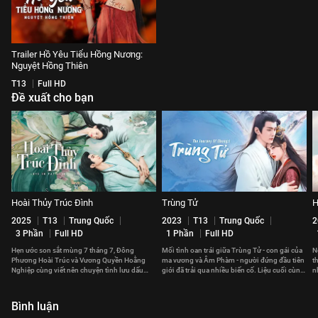
Trailer Hồ Yêu Tiểu Hồng Nương:
Nguyệt Hồng Thiên
T13
Full HD
Đề xuất cho bạn
Hoài Thủy Trúc Đình
Trùng Tử
H
2025
T13
Trung Quốc
2023
T13
Trung Quốc
2
3 Phần
Full HD
1 Phần
Full HD
Hẹn ước son sắt mùng 7 tháng 7, Đông
Mối tình oan trái giữa Trùng Tử - con gái của
N
Phương Hoài Trúc và Vương Quyền Hoằng
ma vương và Âm Phàm - người đứng đầu tiên
t
Nghiệp cùng viết nên chuyện tình lưu dấu
giới đã trải qua nhiều biến cố. Liệu cuối cùng,
n
thời gian.
họ có thể ở bên nhau?
v
Bình luận