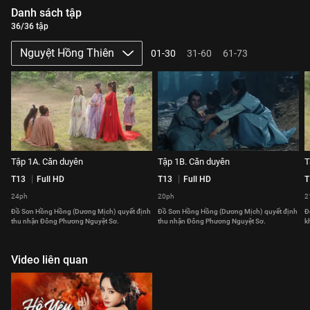
Danh sách tập
36/36 tập
Nguyệt Hồng Thiên
01-30
31-60
61-73
Tập 1A. Căn duyên
Tập 1B. Căn duyên
T
T13
Full HD
T13
Full HD
T
24ph
20ph
2
Đồ Sơn Hồng Hồng (Dương Mịch) quyết định
Đồ Sơn Hồng Hồng (Dương Mịch) quyết định
Đ
thu nhận Đông Phương Nguyệt Sơ.
thu nhận Đông Phương Nguyệt Sơ.
k
Video liên quan