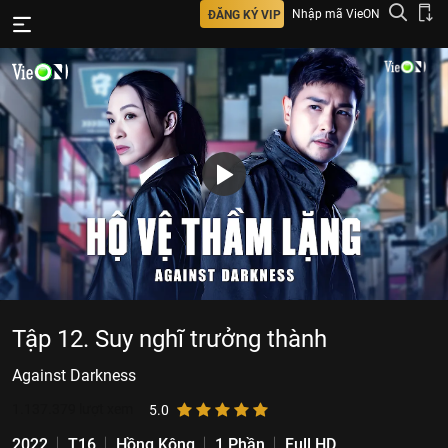
Nhập mã VieON
ĐĂNG KÝ VIP
Tập 12. Suy nghĩ trưởng thành
Against Darkness
1.137.379
lượt xem
5.0
2022
T16
Hồng Kông
1 Phần
Full HD