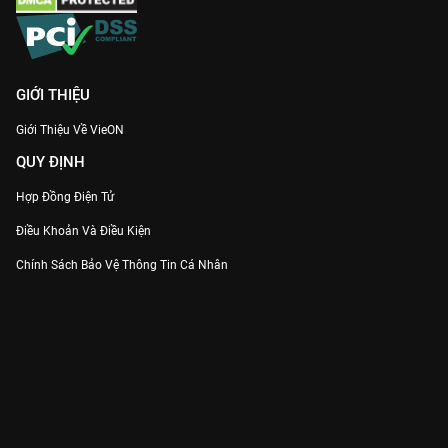
GIỚI THIỆU
Giới Thiệu Về VieON
QUY ĐỊNH
Hợp Đồng Điện Tử
Điều Khoản Và Điều Kiện
Chính Sách Bảo Vệ Thông Tin Cá Nhân
Chính Sách Bảo Vệ Người Tiêu Dùng Dễ Bị Tổn Thương
Thỏa Thuận Sử Dụng Dịch Vụ Mạng Xã Hội
THÔNG TIN
Thông Báo
Trung Tâm Hỗ Trợ