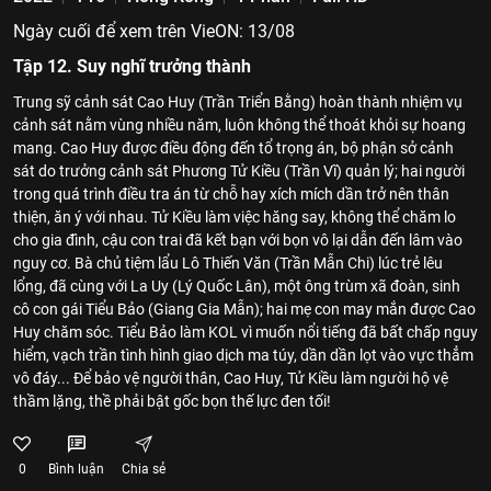
Ngày cuối để xem trên VieON: 13/08
Tập 12. Suy nghĩ trưởng thành
Trung sỹ cảnh sát Cao Huy (Trần Triển Bằng) hoàn thành nhiệm vụ
cảnh sát nằm vùng nhiều năm, luôn không thể thoát khỏi sự hoang
mang. Cao Huy được điều động đến tổ trọng án, bộ phận sở cảnh
sát do trưởng cảnh sát Phương Tử Kiều (Trần Vĩ) quản lý; hai người
trong quá trình điều tra án từ chỗ hay xích mích dần trở nên thân
thiện, ăn ý với nhau. Tử Kiều làm việc hăng say, không thể chăm lo
cho gia đình, cậu con trai đã kết bạn với bọn vô lại dẫn đến lâm vào
nguy cơ. Bà chủ tiệm lẩu Lô Thiến Văn (Trần Mẫn Chi) lúc trẻ lêu
lổng, đã cùng với La Uy (Lý Quốc Lân), một ông trùm xã đoàn, sinh
cô con gái Tiểu Bảo (Giang Gia Mẫn); hai mẹ con may mắn được Cao
Huy chăm sóc. Tiểu Bảo làm KOL vì muốn nổi tiếng đã bất chấp nguy
hiểm, vạch trần tình hình giao dịch ma túy, dần dần lọt vào vực thẳm
vô đáy... Để bảo vệ người thân, Cao Huy, Tử Kiều làm người hộ vệ
thầm lặng, thề phải bật gốc bọn thế lực đen tối!
0
Bình luận
Chia sẻ