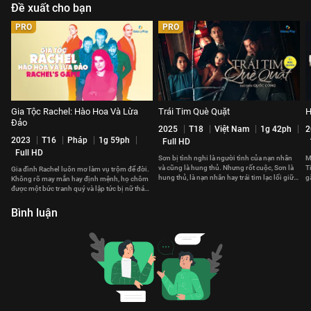
Đề xuất cho bạn
PRO
PRO
Gia Tộc Rachel: Hào Hoa Và Lừa
Trái Tim Què Quặt
H
Đảo
2025
T18
Việt Nam
1g 42ph
2
2023
T16
Pháp
1g 59ph
Full HD
Full HD
Sơn bị tình nghi là người tình của nạn nhân
M
và cũng là hung thủ. Nhưng rốt cuộc, Sơn là
T
Gia đình Rachel luôn mơ làm vụ trộm để đời.
hung thủ, là nạn nhân hay trái tim lạc lối giữa
g
Không rõ may mắn hay định mệnh, họ chôm
biển tình?
t
được một bức tranh quý và lập tức bị nữ thám
tử Céleste nghi ngờ.
Bình luận