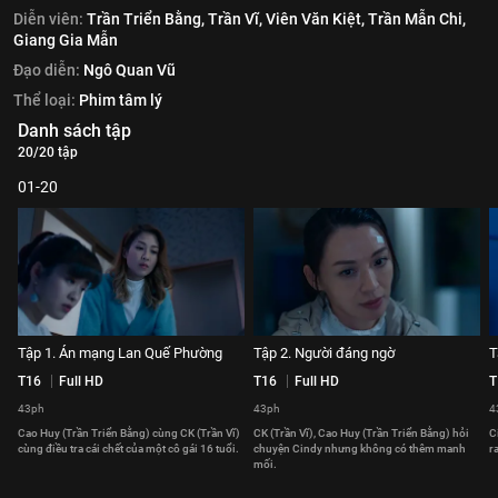
Diễn viên:
Trần Triển Bằng,
Trần Vĩ,
Viên Văn Kiệt,
Trần Mẫn Chi,
Giang Gia Mẫn
Đạo diễn:
Ngô Quan Vũ
Thể loại:
Phim tâm lý
Danh sách tập
20/20 tập
01-20
Tập 1. Án mạng Lan Quế Phường
Tập 2. Người đáng ngờ
T
T16
Full HD
T16
Full HD
T
43ph
43ph
4
Cao Huy (Trần Triển Bằng) cùng CK (Trần Vĩ)
CK (Trần Vĩ), Cao Huy (Trần Triển Bằng) hỏi
C
cùng điều tra cái chết của một cô gái 16 tuổi.
chuyện Cindy nhưng không có thêm manh
r
mối.