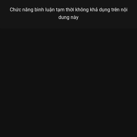
Chức năng bình luận tạm thời không khả dụng trên nội
dung này
Xem Tập 12. Suy nghĩ trưởng thành Hộ Vệ Thầm Lặng - 20 Tập
của Hồng Kông có sự tham gia của . Thuộc thể loại: Phim bộ