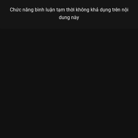
Chức năng bình luận tạm thời không khả dụng trên nội
dung này
Xem Tập 11. Vô tội Hộ Vệ Thầm Lặng - 20 Tập của Hồng Kông
có sự tham gia của . Thuộc thể loại: Phim bộ