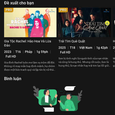
Đề xuất cho bạn
PRO
PRO
Gia Tộc Rachel: Hào Hoa Và Lừa
Trái Tim Què Quặt
H
Đảo
2025
T18
Việt Nam
1g 42ph
2
2023
T16
Pháp
1g 59ph
Full HD
Full HD
Sơn bị tình nghi là người tình của nạn nhân
M
và cũng là hung thủ. Nhưng rốt cuộc, Sơn là
T
Gia đình Rachel luôn mơ làm vụ trộm để đời.
hung thủ, là nạn nhân hay trái tim lạc lối giữa
g
Không rõ may mắn hay định mệnh, họ chôm
biển tình?
t
được một bức tranh quý và lập tức bị nữ thám
tử Céleste nghi ngờ.
Bình luận