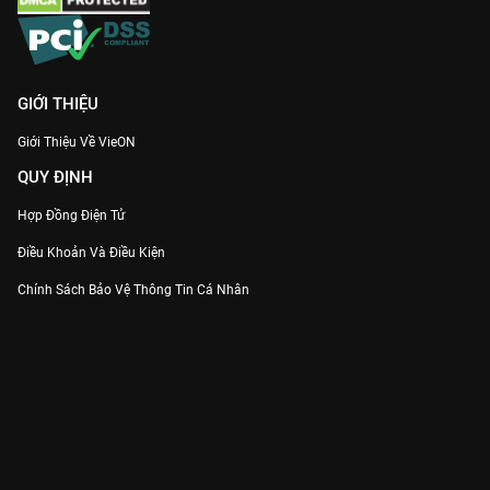
GIỚI THIỆU
Giới Thiệu Về VieON
QUY ĐỊNH
Hợp Đồng Điện Tử
Điều Khoản Và Điều Kiện
Chính Sách Bảo Vệ Thông Tin Cá Nhân
Chính Sách Bảo Vệ Người Tiêu Dùng Dễ Bị Tổn Thương
Thỏa Thuận Sử Dụng Dịch Vụ Mạng Xã Hội
THÔNG TIN
Thông Báo
Trung Tâm Hỗ Trợ