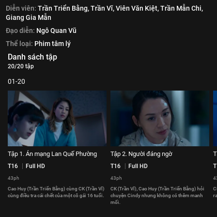
Diễn viên:
Trần Triển Bằng,
Trần Vĩ,
Viên Văn Kiệt,
Trần Mẫn Chi,
Giang Gia Mẫn
Đạo diễn:
Ngô Quan Vũ
Thể loại:
Phim tâm lý
Danh sách tập
20/20 tập
01-20
Tập 1. Án mạng Lan Quế Phường
Tập 2. Người đáng ngờ
T
T16
Full HD
T16
Full HD
T
43ph
43ph
4
Cao Huy (Trần Triển Bằng) cùng CK (Trần Vĩ)
CK (Trần Vĩ), Cao Huy (Trần Triển Bằng) hỏi
C
cùng điều tra cái chết của một cô gái 16 tuổi.
chuyện Cindy nhưng không có thêm manh
r
mối.