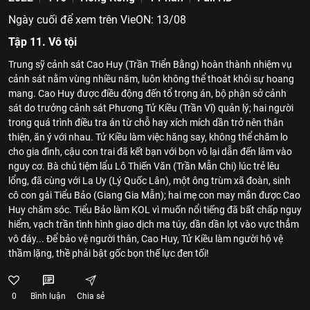
Ngày cuối để xem trên VieON: 13/08
Tập 11. Vô tội
Trung sỹ cảnh sát Cao Huy (Trần Triển Bằng) hoàn thành nhiệm vụ
cảnh sát nằm vùng nhiều năm, luôn không thể thoát khỏi sự hoang
mang. Cao Huy được điều động đến tổ trọng án, bộ phận sở cảnh
sát do trưởng cảnh sát Phương Tử Kiều (Trần Vĩ) quản lý; hai người
trong quá trình điều tra án từ chỗ hay xích mích dần trở nên thân
thiện, ăn ý với nhau. Tử Kiều làm việc hăng say, không thể chăm lo
cho gia đình, cậu con trai đã kết bạn với bọn vô lại dẫn đến lâm vào
nguy cơ. Bà chủ tiệm lẩu Lô Thiến Văn (Trần Mẫn Chi) lúc trẻ lêu
lổng, đã cùng với La Uy (Lý Quốc Lân), một ông trùm xã đoàn, sinh
cô con gái Tiểu Bảo (Giang Gia Mẫn); hai mẹ con may mắn được Cao
Huy chăm sóc. Tiểu Bảo làm KOL vì muốn nổi tiếng đã bất chấp nguy
hiểm, vạch trần tình hình giao dịch ma túy, dần dần lọt vào vực thẳm
vô đáy... Để bảo vệ người thân, Cao Huy, Tử Kiều làm người hộ vệ
thầm lặng, thề phải bật gốc bọn thế lực đen tối!
0
Bình luận
Chia sẻ