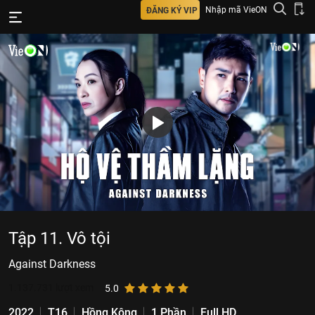
Nhập mã VieON
ĐĂNG KÝ VIP
Tập 11. Vô tội
Against Darkness
1.137.731
lượt xem
5.0
2022
T16
Hồng Kông
1 Phần
Full HD