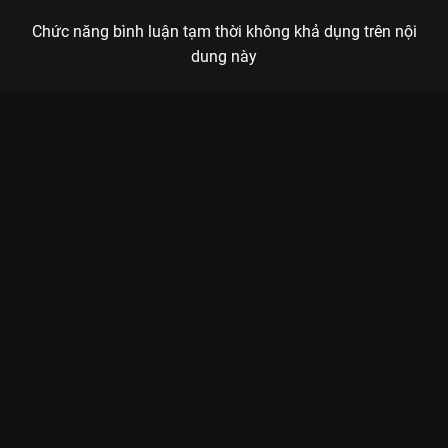
Chức năng bình luận tạm thời không khả dụng trên nội
dung này
Xem Tập 1. Án mạng Lan Quế Phường Hộ Vệ Thầm Lặng - 20
Tập của Hồng Kông có sự tham gia của . Thuộc thể loại: Phim
bộ