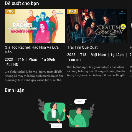
Đề xuất cho bạn
PRO
PRO
Gia Tộc Rachel: Hào Hoa Và Lừa
Trái Tim Què Quặt
H
Đảo
2025
T18
Việt Nam
1g 42ph
2
2023
T16
Pháp
1g 59ph
Full HD
Full HD
Sơn bị tình nghi là người tình của nạn nhân
M
và cũng là hung thủ. Nhưng rốt cuộc, Sơn là
T
Gia đình Rachel luôn mơ làm vụ trộm để đời.
hung thủ, là nạn nhân hay trái tim lạc lối giữa
g
Không rõ may mắn hay định mệnh, họ chôm
biển tình?
t
được một bức tranh quý và lập tức bị nữ thám
tử Céleste nghi ngờ.
Bình luận