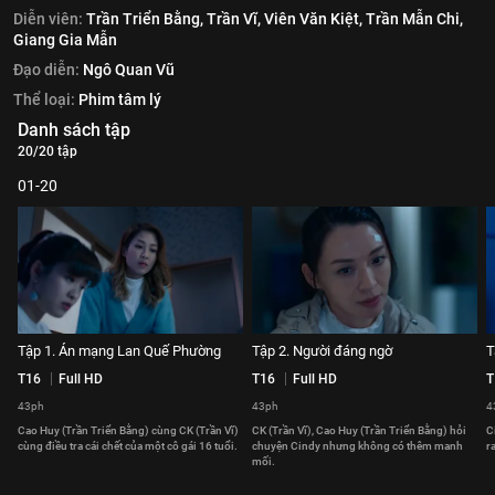
Diễn viên:
Trần Triển Bằng,
Trần Vĩ,
Viên Văn Kiệt,
Trần Mẫn Chi,
Giang Gia Mẫn
Đạo diễn:
Ngô Quan Vũ
Thể loại:
Phim tâm lý
Danh sách tập
20/20 tập
01-20
Tập 1. Án mạng Lan Quế Phường
Tập 2. Người đáng ngờ
T
T16
Full HD
T16
Full HD
T
43ph
43ph
4
Cao Huy (Trần Triển Bằng) cùng CK (Trần Vĩ)
CK (Trần Vĩ), Cao Huy (Trần Triển Bằng) hỏi
C
cùng điều tra cái chết của một cô gái 16 tuổi.
chuyện Cindy nhưng không có thêm manh
r
mối.