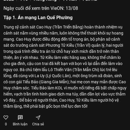
Ngày cuối để xem trên VieON: 13/08
Tập 1. Án mạng Lan Quế Phường
Trung sỹ cảnh sát Cao Huy (Trần Triển Bằng) hoàn thành nhiệm vụ
cảnh sát nằm vùng nhiều năm, luôn không thể thoát khỏi sự hoang
mang. Cao Huy được điều động đến tổ trọng án, bộ phận sở cảnh
sát do trưởng cảnh sát Phương Tử Kiều (Trần Vĩ) quản lý; hai người
trong quá trình điều tra án từ chỗ hay xích mích dần trở nên thân
thiện, ăn ý với nhau. Tử Kiều làm việc hăng say, không thể chăm lo
cho gia đình, cậu con trai đã kết bạn với bọn vô lại dẫn đến lâm vào
nguy cơ. Bà chủ tiệm lẩu Lô Thiến Văn (Trần Mẫn Chi) lúc trẻ lêu
lổng, đã cùng với La Uy (Lý Quốc Lân), một ông trùm xã đoàn, sinh
cô con gái Tiểu Bảo (Giang Gia Mẫn); hai mẹ con may mắn được Cao
Huy chăm sóc. Tiểu Bảo làm KOL vì muốn nổi tiếng đã bất chấp nguy
hiểm, vạch trần tình hình giao dịch ma túy, dần dần lọt vào vực thẳm
vô đáy... Để bảo vệ người thân, Cao Huy, Tử Kiều làm người hộ vệ
thầm lặng, thề phải bật gốc bọn thế lực đen tối!
0
Bình luận
Chia sẻ