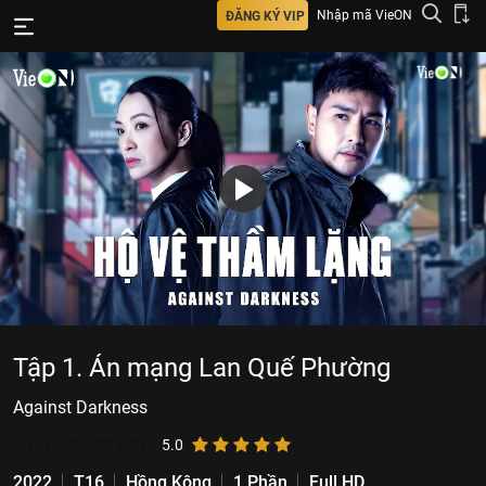
Nhập mã VieON
ĐĂNG KÝ VIP
Tập 1. Án mạng Lan Quế Phường
Against Darkness
1.137.596
lượt xem
5.0
2022
T16
Hồng Kông
1 Phần
Full HD