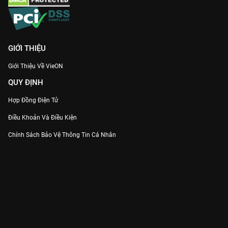
GIỚI THIỆU
Giới Thiệu Về VieON
QUY ĐỊNH
Hợp Đồng Điện Tử
Điều Khoản Và Điều Kiện
Chính Sách Bảo Vệ Thông Tin Cá Nhân
Chính Sách Bảo Vệ Người Tiêu Dùng Dễ Bị Tổn Thương
Thỏa Thuận Sử Dụng Dịch Vụ Mạng Xã Hội
THÔNG TIN
Thông Báo
Trung Tâm Hỗ Trợ