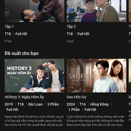
Tập 1
Tập 2
T
T18
Full HD
T18
Full HD
T
27ph
22ph
2
Đề xuất cho bạn
HIStory 3: Ngày Hôm Ấy
Sau Hôn Sự
D
2019
T18
Đài Loan
3 Phần
2024
T16
Hồng Kông
T
Full HD
1 Phần
Full HD
N
g
Hạng Hạo Đình là một học sinh cá biệt, cay cú
Cuộc sống hôn nhân tưởng chừng viên mãn
n
vì bị bạn gái cắm sừng chuyển sang mê mẩn
bỗng trở nên sóng gió khi những bí mật dần
đ
học bá Vu Hy Cố nên quyết định sẽ giải quyết
được phơi bày, liệu tình yêu có đủ sức vượt
cái gai trong mắt này.
qua?