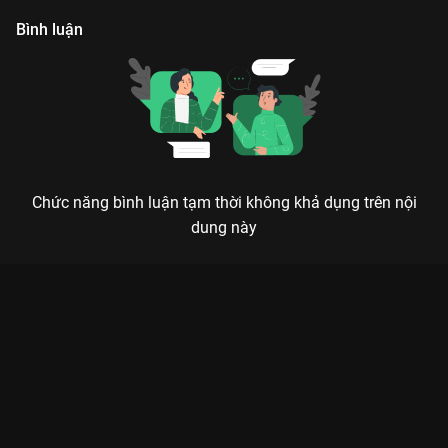
Bình luận
Chức năng bình luận tạm thời không khả dụng trên nội
dung này
HISTORY 3: BẪY - KHI KẺ ĐI SĂN TRỞ THÀNH CON MỒI TRONG
LƯỚI TÌNH
Anh muốn tìm công lý, hay thực chất là muốn tìm một lối thoát cho trái tim mình?
Nếu bạn đang tìm kiếm một bộ phim đam mỹ (BL) không chỉ
có đường ngọt mà còn đầy kịch tính và hành động, thì
HIStory
3: Bẫy (Trapped)
chính là câu trả lời hoàn hảo nhất trên
VieON
.
Không đi theo lối mòn thanh xuân vườn trường, phim mở ra
một thế giới đầy nguy hiểm nơi ranh giới giữa cảnh sát và