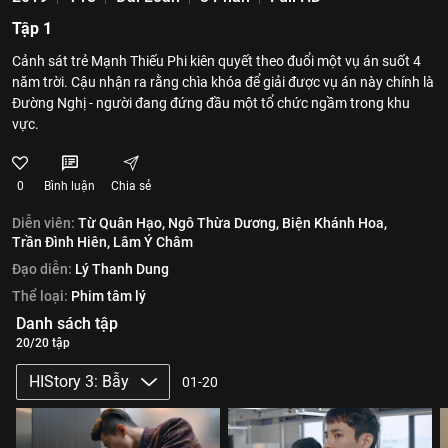
Tập 1
Cảnh sát trẻ Mạnh Thiếu Phi kiên quyết theo đuổi một vụ án suốt 4
năm trời. Cậu nhận ra rằng chìa khóa để giải được vụ án này chính là
Đường Nghị - người đang đứng đầu một tổ chức ngầm trong khu
vực.
0
Bình luận
Chia sẻ
Diễn viên:
Từ Quân Hạo,
Ngô Thừa Dương,
Biện Khánh Hoa,
Trần Đình Hiên,
Lâm Ý Châm
Đạo diễn:
Lý Thanh Dung
Thể loại:
Phim tâm lý
Danh sách tập
20/20 tập
HIStory 3: Bẫy
01-20