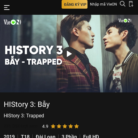
Nhập mã VieON
ĐĂNG KÝ VIP
HIStory 3: Bẫy
HIStory 3: Trapped
231.053
lượt xem
4.9
2019
T18
Đài Loan
3 Phần
Full HD