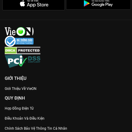
không kém cặp chính.
HIStory 3: Bẫy
không chỉ là một bộ phim giải trí đơn thuần, nó
còn là hành trình chữa lành những tổn thương quá khứ của
những con người đứng ở hai đầu chiến tuyến. Đừng bỏ lỡ siêu
phẩm đam mỹ Đài Loan này trên
VieON
để thấy rằng: đôi khi
lọt bẫy lại là điều hạnh phúc nhất đời!
GIỚI THIỆU
Giới Thiệu Về VieON
QUY ĐỊNH
Hợp Đồng Điện Tử
Điều Khoản Và Điều Kiện
Chính Sách Bảo Vệ Thông Tin Cá Nhân