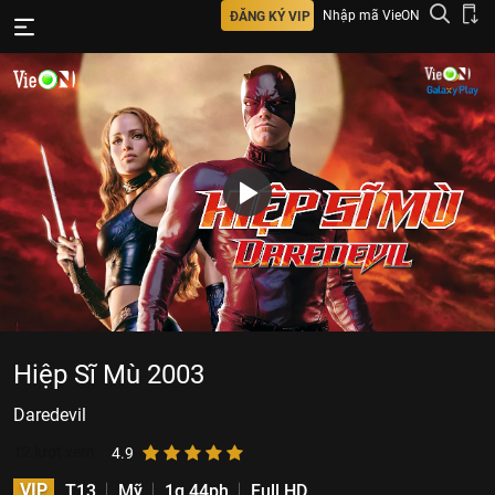
Nhập mã VieON
ĐĂNG KÝ VIP
Hiệp Sĩ Mù 2003
Daredevil
12
lượt xem
4.9
VIP
T13
Mỹ
1g 44ph
Full HD