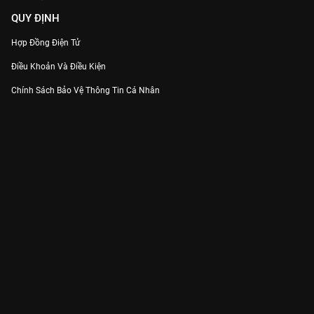
QUY ĐỊNH
Hợp Đồng Điện Tử
Điều Khoản Và Điều Kiện
Chính Sách Bảo Vệ Thông Tin Cá Nhân
Chính Sách Bảo Vệ Người Tiêu Dùng Dễ Bị Tổn Thương
Thỏa Thuận Sử Dụng Dịch Vụ Mạng Xã Hội
THÔNG TIN
Thông Báo
Trung Tâm Hỗ Trợ
Liên Hệ
Góp Ý
Công ty Cổ phần VieON - Địa chỉ: Tầng 5, 222 Pasteur, Phường Xuân Hòa,