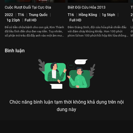
Cuộc Rượt Đuổi Tại Cực Địa
Biệt Đội Cứu Hỏa 2013
T
2022
T16
Trung Quốc
T16
Hồng Kông
1g 56ph
2
1g 23ph
Full HD
Full HD
Để có tiền chữa bệnh cho con gái, Kim Thành
Đêm Giáng Sinh, đội cứu hỏa phải chiến đấu
L
đã liều lĩnh đến chợ đen vay tiền. Tuy nhiên,
với đám cháy khủng khiếp. Hơn 100 phút
đ
số phận trớ trêu đã đẩy anh vào một âm mưu
phim là hơn 100 phút hồi hộp khi lửa chồng
k
đen tối.
lửa, khó khăn chồng chất.
Bình luận
Chức năng bình luận tạm thời không khả dụng trên nội
dung này
Xem Hiệp Sĩ Mù 2003 của Mỹ có sự tham gia của Michael
Clarke Duncan, Colin Farrell, Ben Affleck, Jennifer Garner. Thuộc