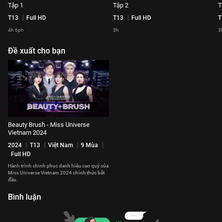
Tập 1
Tập 2
T
T13
Full HD
T13
Full HD
T
4h 6ph
3h
3
Đề xuất cho bạn
Beauty Brush - Miss Universe
Vietnam 2024
2024
T13
Việt Nam
9 Mùa
Full HD
Hành trình chinh phục danh hiệu cao quý của
Miss Universe Vietnam 2024 chính thức bắt
đầu.
Bình luận