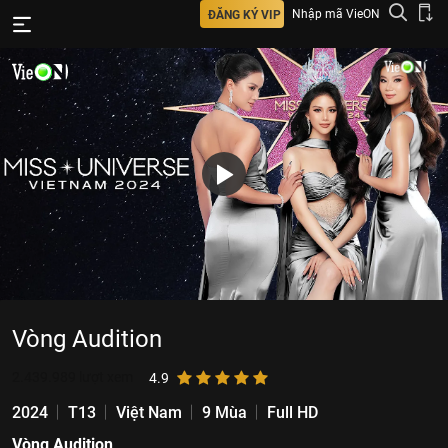
Nhập mã VieON
ĐĂNG KÝ VIP
Vòng Audition
2.439.989
lượt xem
4.9
2024
T13
Việt Nam
9 Mùa
Full HD
Vòng Audition