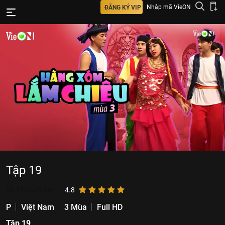
Nhập mã VieON
ĐĂNG KÝ VIP
Tập 19
29.150
lượt xem
4.8
P
Việt Nam
3 Mùa
Full HD
Tập 19