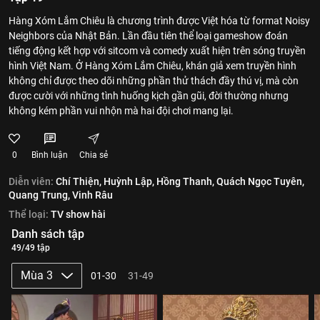
Hàng Xóm Lắm Chiêu là chương trình được Việt hóa từ format Noisy
Neighbors của Nhật Bản. Lần đầu tiên thể loại gameshow đoán
tiếng động kết hợp với sitcom và comedy xuất hiện trên sóng truyền
hình Việt Nam. Ở Hàng Xóm Lắm Chiêu, khán giả xem truyền hình
không chỉ được theo dõi những phần thử thách đầy thú vị, mà còn
được cười với những tình huống kịch gần gũi, đời thường nhưng
không kém phần vui nhộn mà hai đội chơi mang lại.
0
Bình luận
Chia sẻ
Diễn viên:
Chí Thiện,
Huỳnh Lập,
Hồng Thanh,
Quách Ngọc Tuyên,
Quang Trung,
Vinh Râu
Thể loại:
TV show hài
Danh sách tập
49/49 tập
Mùa 3
01-30
31-49