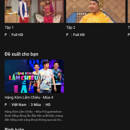
Tập 1
Tập 2
T
P
Full HD
P
Full HD
P
Đề xuất cho bạn
Hàng Xóm Lắm Chiêu - Mùa 4
P
Việt Nam
3 Mùa
HD
Hàng Xóm Lắm Chiêu – Mùa 4 là gameshow
đoán tiếng động lần đầu tiên xuất hiện, mang
đến tiếng cười sảng khoái thông qua các tình
huống hài hước
Bình luận