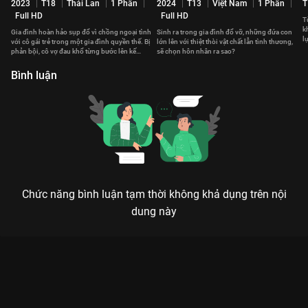
2023
T18
Thái Lan
1 Phần
2024
T13
Việt Nam
1 Phần
T
Full HD
Full HD
T
k
Gia đình hoàn hảo sụp đổ vì chồng ngoại tình
Sinh ra trong gia đình đổ vỡ, những đứa con
l
với cô gái trẻ trong một gia đình quyền thế. Bị
lớn lên với thiệt thòi vật chất lẫn tình thương,
t
phản bội, cô vợ đau khổ từng bước lên kế
sẽ chọn hôn nhân ra sao?
hoạch trả thù.
Bình luận
Chức năng bình luận tạm thời không khả dụng trên nội
dung này
Xem Tập 6A. Bênh vực Hận Thù - 22 Tập của Thái Lan có sự
tham gia của . Thuộc thể loại: Phim bộ