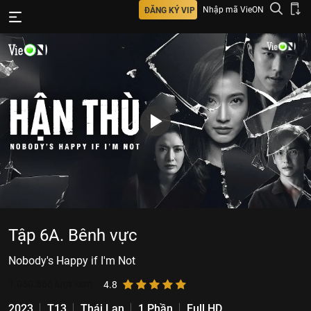
Nhập mã VieON
ĐĂNG KÝ VIP
Tập 6A. Bênh vực
Nobody's Happy if I'm Not
1.050.866
lượt xem
4.8
2023
T13
Thái Lan
1 Phần
Full HD