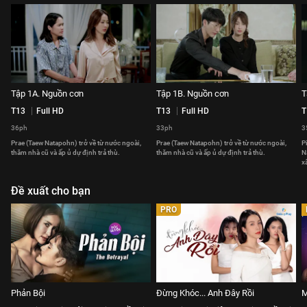
Tập 1A. Nguồn cơn
Tập 1B. Nguồn cơn
T
T13
Full HD
T13
Full HD
T
36ph
33ph
3
Prae (Taew Natapohn) trở về từ nước ngoài,
Prae (Taew Natapohn) trở về từ nước ngoài,
P
thăm nhà cũ và ấp ủ dự định trả thù.
thăm nhà cũ và ấp ủ dự định trả thù.
N
x
Đề xuất cho bạn
PRO
Phản Bội
Đừng Khóc... Anh Đây Rồi
M