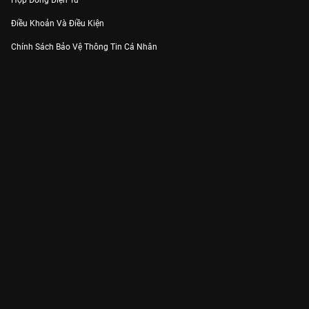
Hợp Đồng Điện Tử
Điều Khoản Và Điều Kiện
Chính Sách Bảo Vệ Thông Tin Cá Nhân
Chính Sách Bảo Vệ Người Tiêu Dùng Dễ Bị Tổn Thương
Thỏa Thuận Sử Dụng Dịch Vụ Mạng Xã Hội
THÔNG TIN
Thông Báo
Trung Tâm Hỗ Trợ
Liên Hệ
Góp Ý
Công ty Cổ phần VieON - Địa chỉ: Tầng 5, 222 Pasteur, Phường Xuân Hòa,
Thành phố Hồ Chí Minh
Email:
support@vieon.vn
| Hotline:
1800.599.920
(miễn phí)
Giấy phép Cung cấp Dịch vụ Phát thanh, Truyền hình trả tiền số 247/GP-