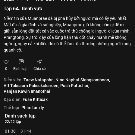
Tập 6A. Bênh vực
Niềm tin của Muanprae đã bị phá hủy bởi người mà cô ấy yêu nhất.
Mất đi cả gia đình và sự nghiệp, Muanprae giờ không còn gì để níu
giữ, sẵn lòng đặt tất cả vào cuộc trả thù chống lại người dì của mình,
Prangtong. Sự trỗi dậy của lòng hận thù đốt cháy mạnh mẽ không
ngừng, ngay cả khi điều đó có thể làm tổn thương những người xung
quanh cô.
0
Bình luận
Chia sẻ
Diễn viên:
Taew Natapohn,
Nine Naphat Siangsomboon,
Aff Taksaorn Paksukcharoen,
Push Puttichai,
Panjan Kawin Imanothai
Đạo diễn:
Fuse Kittisak
Thể loại:
Phim tâm lý
Danh sách tập
22/22 tập
01-30
31-44