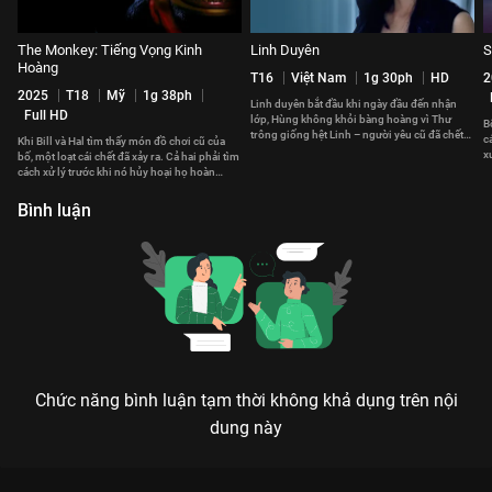
The Monkey: Tiếng Vọng Kinh
Linh Duyên
S
Hoàng
T16
Việt Nam
1g 30ph
HD
2
2025
T18
Mỹ
1g 38ph
Linh duyên bắt đầu khi ngày đầu đến nhận
Full HD
lớp, Hùng không khỏi bàng hoàng vì Thư
B
trông giống hệt Linh – người yêu cũ đã chết
c
Khi Bill và Hal tìm thấy món đồ chơi cũ của
của anh cách đây 15 năm.
x
bố, một loạt cái chết đã xảy ra. Cả hai phải tìm
tr
cách xử lý trước khi nó hủy hoại họ hoàn
toàn.
Bình luận
Chức năng bình luận tạm thời không khả dụng trên nội
dung này
Xem Hàm Tử Thần của Mỹ có sự tham gia của Ed Westwick,