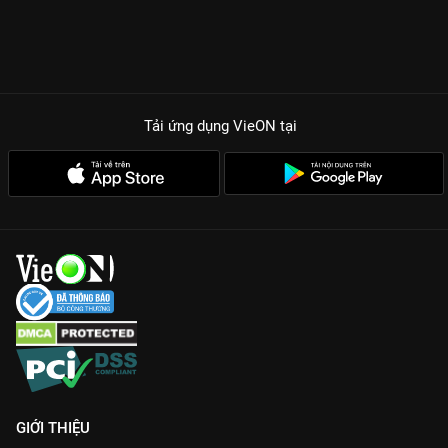
Tải ứng dụng VieON
tại
GIỚI THIỆU