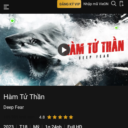
Nhập mã VieON
ĐĂNG KÝ VIP
Hàm Tử Thần
Deep Fear
169.989
lượt xem
4.8
2023
T18
Mỹ
1g 24ph
Full HD