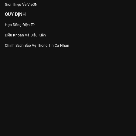
Giới Thiệu Về VieON
QUY ĐỊNH
Hợp Đồng Điện Tử
Điều Khoản Và Điều Kiện
Chính Sách Bảo Vệ Thông Tin Cá Nhân
Chính Sách Bảo Vệ Người Tiêu Dùng Dễ Bị Tổn Thương
Thỏa Thuận Sử Dụng Dịch Vụ Mạng Xã Hội
THÔNG TIN
Thông Báo
Trung Tâm Hỗ Trợ
Liên Hệ
Góp Ý