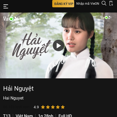
Nhập mã VieON
ĐĂNG KÝ VIP
Hải Nguyệt
Hai Nguyet
86.125
lượt xem
4.9
T13
Việt Nam
1g 28ph
Full HD