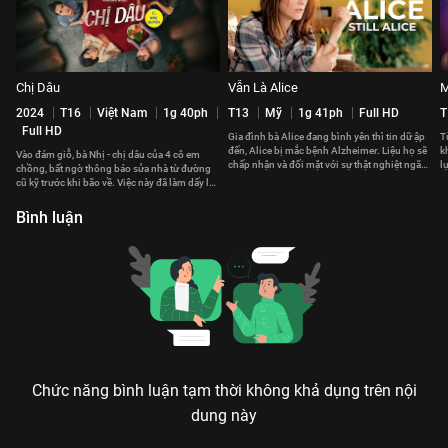
Chị Dâu
Vẫn Là Alice
M
2024
T16
Việt Nam
1g 40ph
T13
Mỹ
1g 41ph
Full HD
T
Full HD
Gia đình bà Alice đang bình yên thì tin dữ ập
T
đến, Alice bị mắc bệnh Alzheimer. Liệu họ sẽ
k
Vào đám giỗ, bà Nhị - chị dâu của 4 cô em
chấp nhận và đối mặt với sự thật nghiệt ngã
l
chồng, bất ngờ thông báo sửa nhà từ đường
này thế nào?
t
cũ kỹ trước khi bão về. Việc này đã làm dấy lên
sóng gió gia đình.
Bình luận
Chức năng bình luận tạm thời không khả dụng trên nội
dung này