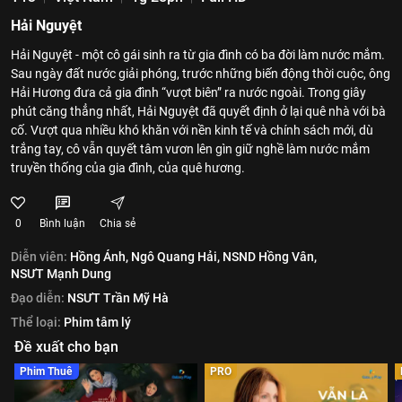
Hải Nguyệt
Hải Nguyệt - một cô gái sinh ra từ gia đình có ba đời làm nước mắm.
Sau ngày đất nước giải phóng, trước những biến động thời cuộc, ông
Hải Hương đưa cả gia đình “vượt biên” ra nước ngoài. Trong giây
phút căng thẳng nhất, Hải Nguyệt đã quyết định ở lại quê nhà với bà
cố. Vượt qua nhiều khó khăn với nền kinh tế và chính sách mới, dù
trắng tay, cô vẫn quyết tâm vươn lên gìn giữ nghề làm nước mắm
truyền thống của gia đình, của quê hương.
0
Bình luận
Chia sẻ
Diễn viên:
Hồng Ánh,
Ngô Quang Hải,
NSND Hồng Vân,
NSƯT Mạnh Dung
Đạo diễn:
NSƯT Trần Mỹ Hà
Thể loại:
Phim tâm lý
Đề xuất cho bạn
Phim Thuê
PRO