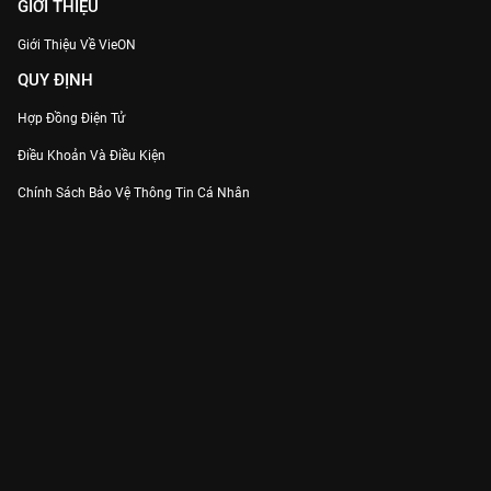
GIỚI THIỆU
Giới Thiệu Về VieON
QUY ĐỊNH
Hợp Đồng Điện Tử
Điều Khoản Và Điều Kiện
Chính Sách Bảo Vệ Thông Tin Cá Nhân
Chính Sách Bảo Vệ Người Tiêu Dùng Dễ Bị Tổn Thương
Thỏa Thuận Sử Dụng Dịch Vụ Mạng Xã Hội
THÔNG TIN
Thông Báo
Trung Tâm Hỗ Trợ
Liên Hệ
Góp Ý