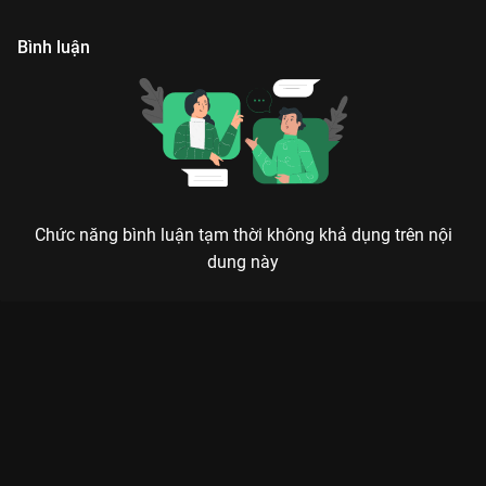
cảm đặc biệt với nhau
tạp.
n
Bình luận
Chức năng bình luận tạm thời không khả dụng trên nội
dung này
Xem Tập 3. Công việc đầu tiên Gong Shim Đáng Yêu - 20 Tập
của Hàn Quốc có sự tham gia của . Thuộc thể loại: Phim bộ