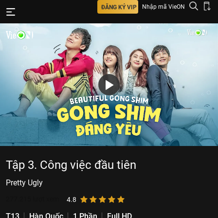
Nhập mã VieON
ĐĂNG KÝ VIP
Tập 3. Công việc đầu tiên
Pretty Ugly
277.215
lượt xem
4.8
T13
Hàn Quốc
1 Phần
Full HD