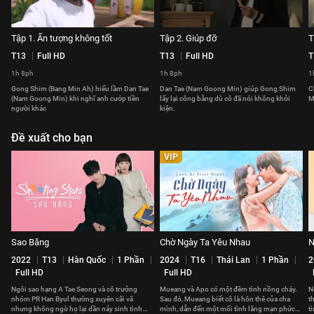
Tập 1. Ấn tượng không tốt
Tập 2. Giúp đỡ
T
T13
Full HD
T13
Full HD
T
1h 8ph
1h 8ph
1
Gong Shim (Bang Min Ah) hiểu lầm Dan Tae
Dan Tae (Nam Goong Min) giúp Gong Shim
C
(Nam Goong Min) khi nghĩ anh cướp tiền
lấy lại công bằng dù cô đã nói không khởi
M
người khác
kiện.
Đề xuất cho bạn
VIP
Sao Băng
Chờ Ngày Ta Yêu Nhau
N
2022
T13
Hàn Quốc
1 Phần
2024
T16
Thái Lan
1 Phần
2
Full HD
Full HD
Ngôi sao hạng A Tae Seong và cô trưởng
Mueang và Apo có một đêm tình nồng cháy.
N
nhóm PR Han Byul thường xuyên cãi vã
Sau đó, Mueang biết cô là hôn thê của cha
t
nhưng không ngờ họ lại dần nảy sinh tình
mình, dẫn đến một mối tình lãng mạn phức
t