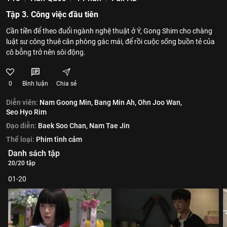
Tập 3. Công việc đầu tiên
Cần tiền để theo đuổi ngành nghệ thuật ở Ý, Gong Shim cho chàng
luật sư công thuê căn phòng gác mái, để rồi cuộc sống buồn tẻ của
cô bỗng trở nên sôi động.
0
Bình luận
Chia sẻ
Diễn viên:
Nam Goong Min,
Bang Min Ah,
Ohn Joo Wan,
Seo Hyo Rim
Đạo diễn:
Baek Soo Chan,
Nam Tae Jin
Thể loại:
Phim tình cảm
Danh sách tập
20/20 tập
01-20