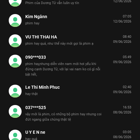
12/06/2026
Phim của Dương Tử vẫn luôn uy tín
Kim Ngânn
07:05
12/06/2026
phim hay
VU THI THAI HA
08:40
09/06/2026
phim hay quá, như thế này mới gọi là phim ạ
090***033
05:49
09/06/2026
phim hay,nhưng diễn viên nam mới hơi yếu khi
đứng cạnh Dương Tử, với lại vai nam ko có gì nỗi
bật hết,
Le Thi Minh Phuc
02:40
09/06/2026
hay thật
037***525
16:53
08/06/2026
vậy mới là phim, có những bộ phim hay nhưng coi
đứt ngang giữa chừng thật tệ
U Y E N ne
03:05
08/06/2026
hay quá