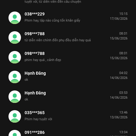
tuyệt vời, từ diễn viên đến câu chuyện
038***229
15:15
17/06/2026
Phim hay, tập nào cũng tốn khăn giấy
098***788
08:01
15/06/2026
từ diễn viên chính đến phụ đều diễn hay quá
098***788
08:01
15/06/2026
phim hay quá , cảnh đẹp
Hạnh Đăng
04:02
14/06/2026
ok
Hạnh Đăng
03:53
14/06/2026
ok
035***365
13:46
13/06/2026
Phim hay tuyệt vời
091***286
13:04