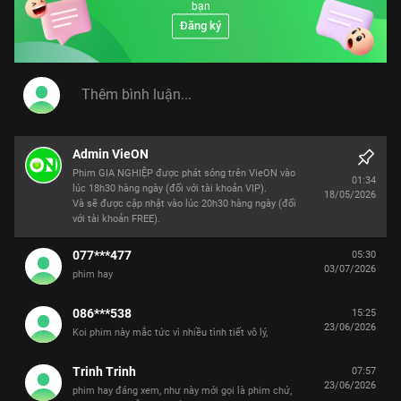
bạn
Đăng ký
Admin VieON
Phim GIA NGHIỆP được phát sóng trên VieON vào
01:34
lúc 18h30 hàng ngày (đối với tài khoản VIP).
18/05/2026
Và sẽ được cập nhật vào lúc 20h30 hàng ngày (đối
với tài khoản FREE).
077***477
05:30
03/07/2026
phim hay
086***538
15:25
23/06/2026
Koi phim này mắc tức vì nhiều tình tiết vô lý,
Trinh Trinh
07:57
23/06/2026
phim hay đáng xem, như này mới gọi là phim chứ,