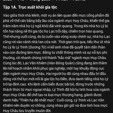
Tập 1A. Trục xuất khỏi gia tộc
Vào giữa thời nhà Minh, một vụ án liên quan đến mực cống phẩm đã
phá vỡ thế cân bằng bấy lâu của ngành mực Huy Châu, khiến thế gia
trăm năm nhà họ Lý ngã khỏi đài vinh quang. Trong khi nhà họ Lý bị
tổn hại nặng nề thì gia tộc họ Lạc trỗi dậy, chiếm trọn hào quang.
Thế nhưng cuối cùng, do bị cuốn vào vòng xoáy chính sự, nhà họ Lạc
cũng rơi vào cảnh nhà tan cửa nát. Thời gian trôi qua, tiểu thư út nhà
họ Lý là Lý Trinh (Dương Tử) vì kế sinh nhai đã quyết tâm dấn thân
vào con đường làm mực. Bằng tư chất thông minh và sự nỗ lực phi
thường, cô nhanh chóng trở thành "hắc mã" ngành mực Huy Châu.
Cùng lúc đó, Lạc Văn Khiêm (Hàn Đông Quân) cũng đang âm thầm
lên kế hoạch nhằm khôi phục gia nghiệp, một tay khuấy động cục
diện ngành mực Huy Châu. Hai người họ đã cùng nhau đấu trí đấu
dũng với thế lực mới nổi là gia tộc họ Điền, đưa danh tiếng nhà họ Lý
trở lại đỉnh cao. Khi lệnh cấm biển được bãi bỏ, đứng trước những
thách thức từ mực ngoại nhập, Lý Trinh đã hội tụ tinh hoa của ngành
mực Huy Châu để chế tạo ra loại mực thượng hạng, giành được
danh hiệu "Thiên hạ đệ nhất mực". Cuối cùng, Lý Trinh và Lạc Văn
Khiêm nên duyên vợ chồng, cùng nhau gìn giữ và đưa tinh hoa mực
Huy Châu lưu truyền muôn đời.