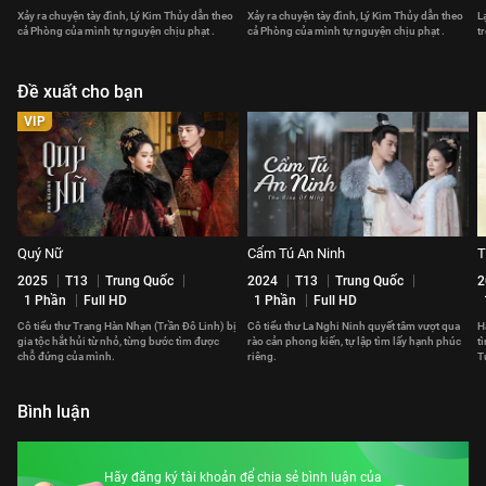
Xảy ra chuyện tày đình, Lý Kim Thủy dẫn theo
Xảy ra chuyện tày đình, Lý Kim Thủy dẫn theo
L
cả Phòng của mình tự nguyện chịu phạt .
cả Phòng của mình tự nguyện chịu phạt .
t
Đề xuất cho bạn
VIP
Quý Nữ
Cẩm Tú An Ninh
T
2025
T13
Trung Quốc
2024
T13
Trung Quốc
2
1 Phần
Full HD
1 Phần
Full HD
Cô tiểu thư Trang Hàn Nhạn (Trần Đô Linh) bị
Cô tiểu thư La Nghi Ninh quyết tâm vượt qua
H
gia tộc hắt hủi từ nhỏ, từng bước tìm được
rào cản phong kiến, tự lập tìm lấy hạnh phúc
t
chỗ đứng của mình.
riêng.
T
Bình luận
Hãy đăng ký tài khoản để chia sẻ bình luận của