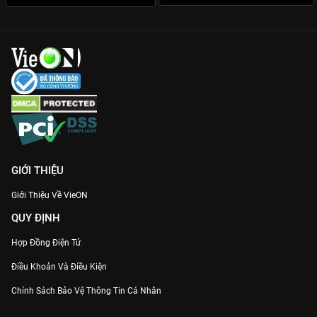
Khiết, Phú Đại Long... bảo chứng cho những màn đối đầu diễn
xuất đỉnh cao.
Thưởng thức trọn bộ
Gia Nghiệp
bản Thuyết minh Full HD sớm
nhất trên nền tảng
VieON
ngay hôm nay!
GIỚI THIỆU
Giới Thiệu Về VieON
QUY ĐỊNH
Hợp Đồng Điện Tử
Điều Khoản Và Điều Kiện
Chính Sách Bảo Vệ Thông Tin Cá Nhân
Chính Sách Bảo Vệ Người Tiêu Dùng Dễ Bị Tổn Thương