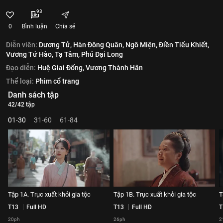
93
0
Bình luận
Chia sẻ
Diễn viên:
Dương Tử,
Hàn Đông Quân,
Ngô Miện,
Điền Tiểu Khiết,
Vương Tử Hào,
Tạ Tâm,
Phú Đại Long
Đạo diễn:
Huệ Giai Đống,
Vương Thành Hân
Thể loại:
Phim cổ trang
Danh sách tập
42/42 tập
01-30
31-60
61-84
Tập 1A. Trục xuất khỏi gia tộc
Tập 1B. Trục xuất khỏi gia tộc
T
T13
Full HD
T13
Full HD
T
20ph
26ph
2