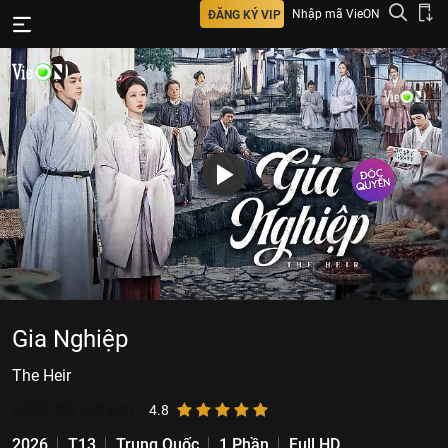
Nhập mã VieON
ĐĂNG KÝ VIP
Gia Nghiệp
The Heir
6.995.453
lượt xem
4.8
2026
T13
Trung Quốc
1 Phần
Full HD