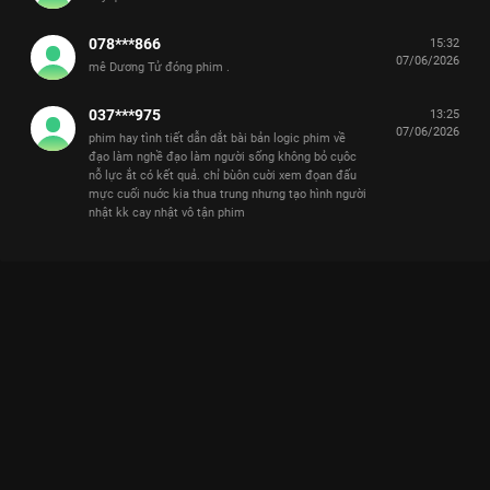
078***866
15:32
07/06/2026
mê Dương Tử đóng phim .
037***975
13:25
07/06/2026
phim hay tình tiết dẫn dắt bài bản logic phim về
đạo làm nghề đạo làm người sống không bỏ cụôc
nỗ lực ắt có kết quả. chỉ bùôn cuời xem đọan đấu
mực cuối nuớc kia thua trung nhưng tạo hình người
nhật kk cay nhật vô tận phim
GIA NGHIỆP: KHI DƯƠNG TỬ QUYẾT TÂM LÀM NỮ CHỦ GIÀU
CÓ NHẤT GIANG NAM
Dương Tử có thực sự gánh team và đỉnh hơn thời Trường Tương Tư? Hãy cùng xem
màn lột xác ngoạn mục này trên VieON.
Gia Nghiệp (The Inheritance)
không chỉ là một bộ phim cổ
trang thông thường mà là cuộc chiến cân não trong giới kinh
doanh thời bấy giờ.
Dương Tử
vào vai một thiếu nữ thông tuệ,
đứng trước cảnh gia tộc ngành mực rơi vào suy tàn. Cô không
chọn cách khóc lóc đợi anh hùng cứu mỹ nhân, mà tự mình