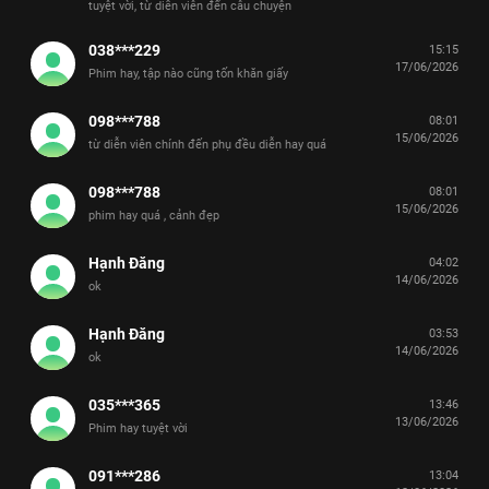
tuyệt vời, từ diễn viên đến câu chuyện
038***229
15:15
17/06/2026
Phim hay, tập nào cũng tốn khăn giấy
098***788
08:01
15/06/2026
từ diễn viên chính đến phụ đều diễn hay quá
098***788
08:01
15/06/2026
phim hay quá , cảnh đẹp
Hạnh Đăng
04:02
14/06/2026
ok
Hạnh Đăng
03:53
14/06/2026
ok
035***365
13:46
13/06/2026
Phim hay tuyệt vời
091***286
13:04