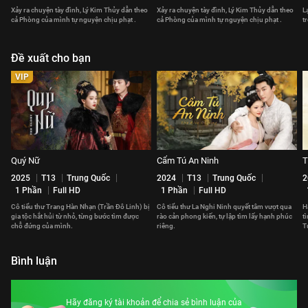
Xảy ra chuyện tày đình, Lý Kim Thủy dẫn theo
Xảy ra chuyện tày đình, Lý Kim Thủy dẫn theo
L
cả Phòng của mình tự nguyện chịu phạt .
cả Phòng của mình tự nguyện chịu phạt .
t
Đề xuất cho bạn
VIP
Quý Nữ
Cẩm Tú An Ninh
T
2025
T13
Trung Quốc
2024
T13
Trung Quốc
2
1 Phần
Full HD
1 Phần
Full HD
Cô tiểu thư Trang Hàn Nhạn (Trần Đô Linh) bị
Cô tiểu thư La Nghi Ninh quyết tâm vượt qua
H
gia tộc hắt hủi từ nhỏ, từng bước tìm được
rào cản phong kiến, tự lập tìm lấy hạnh phúc
t
chỗ đứng của mình.
riêng.
T
Bình luận
Hãy đăng ký tài khoản để chia sẻ bình luận của