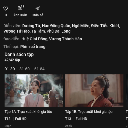
93
0
Bình luận
Chia sẻ
Diễn viên:
Dương Tử,
Hàn Đông Quân,
Ngô Miện,
Điền Tiểu Khiết,
Vương Tử Hào,
Tạ Tâm,
Phú Đại Long
Đạo diễn:
Huệ Giai Đống,
Vương Thành Hân
Thể loại:
Phim cổ trang
Danh sách tập
42/42 tập
01-30
31-60
61-84
Tập 1A. Trục xuất khỏi gia tộc
Tập 1B. Trục xuất khỏi gia tộc
T
T13
Full HD
T13
Full HD
T
20ph
26ph
2