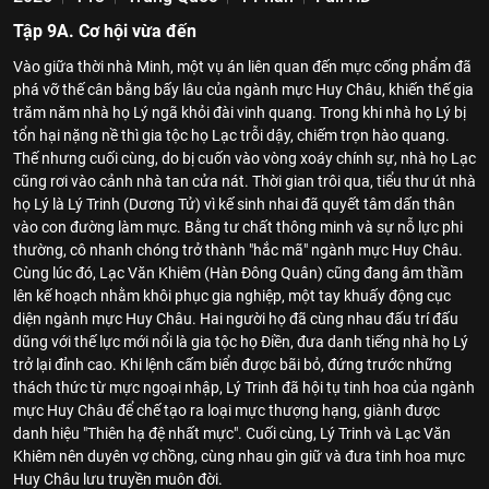
Tập 9A. Cơ hội vừa đến
Vào giữa thời nhà Minh, một vụ án liên quan đến mực cống phẩm đã
phá vỡ thế cân bằng bấy lâu của ngành mực Huy Châu, khiến thế gia
trăm năm nhà họ Lý ngã khỏi đài vinh quang. Trong khi nhà họ Lý bị
tổn hại nặng nề thì gia tộc họ Lạc trỗi dậy, chiếm trọn hào quang.
Thế nhưng cuối cùng, do bị cuốn vào vòng xoáy chính sự, nhà họ Lạc
cũng rơi vào cảnh nhà tan cửa nát. Thời gian trôi qua, tiểu thư út nhà
họ Lý là Lý Trinh (Dương Tử) vì kế sinh nhai đã quyết tâm dấn thân
vào con đường làm mực. Bằng tư chất thông minh và sự nỗ lực phi
thường, cô nhanh chóng trở thành "hắc mã" ngành mực Huy Châu.
Cùng lúc đó, Lạc Văn Khiêm (Hàn Đông Quân) cũng đang âm thầm
lên kế hoạch nhằm khôi phục gia nghiệp, một tay khuấy động cục
diện ngành mực Huy Châu. Hai người họ đã cùng nhau đấu trí đấu
dũng với thế lực mới nổi là gia tộc họ Điền, đưa danh tiếng nhà họ Lý
trở lại đỉnh cao. Khi lệnh cấm biển được bãi bỏ, đứng trước những
thách thức từ mực ngoại nhập, Lý Trinh đã hội tụ tinh hoa của ngành
mực Huy Châu để chế tạo ra loại mực thượng hạng, giành được
danh hiệu "Thiên hạ đệ nhất mực". Cuối cùng, Lý Trinh và Lạc Văn
Khiêm nên duyên vợ chồng, cùng nhau gìn giữ và đưa tinh hoa mực
Huy Châu lưu truyền muôn đời.