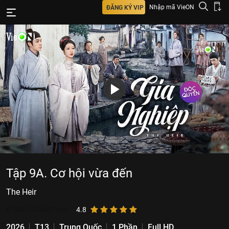
Nhập mã VieON
ĐĂNG KÝ VIP
Tập 9A. Cơ hội vừa đến
The Heir
6.986.124
lượt xem
4.8
2026
T13
Trung Quốc
1 Phần
Full HD