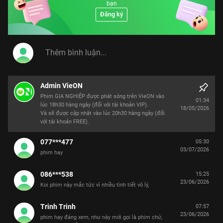
bạn
Đăng ký
Admin VieON
Phim GIA NGHIỆP được phát sóng trên VieON vào
01:34
lúc 18h30 hàng ngày (đối với tài khoản VIP).
18/05/2026
Và sẽ được cập nhật vào lúc 20h30 hàng ngày (đối
với tài khoản FREE).
077***477
05:30
03/07/2026
phim hay
086***538
15:25
23/06/2026
Koi phim này mắc tức vì nhiều tình tiết vô lý,
Trinh Trinh
07:57
23/06/2026
phim hay đáng xem, như này mới gọi là phim chứ,