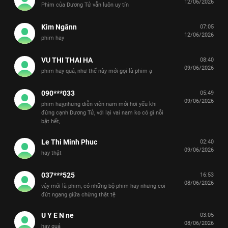
12/06/2026
Phim của Dương Tử vẫn luôn uy tín
Kim Ngânn
07:05
12/06/2026
phim hay
VU THI THAI HA
08:40
09/06/2026
phim hay quá, như thế này mới gọi là phim ạ
090***033
05:49
09/06/2026
phim hay,nhưng diễn viên nam mới hơi yếu khi
đứng cạnh Dương Tử, với lại vai nam ko có gì nỗi
bật hết,
Le Thi Minh Phuc
02:40
09/06/2026
hay thật
037***525
16:53
08/06/2026
vậy mới là phim, có những bộ phim hay nhưng coi
đứt ngang giữa chừng thật tệ
U Y E N ne
03:05
08/06/2026
hay quá