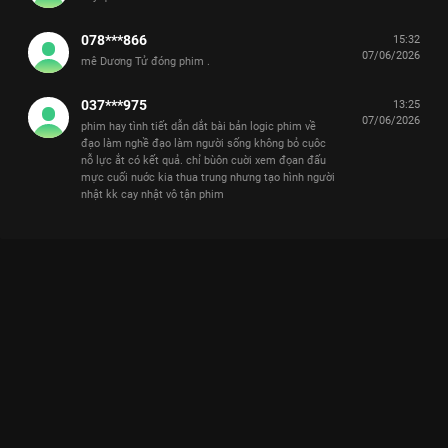
078***866
15:32
07/06/2026
mê Dương Tử đóng phim .
037***975
13:25
07/06/2026
phim hay tình tiết dẫn dắt bài bản logic phim về
đạo làm nghề đạo làm người sống không bỏ cụôc
nỗ lực ắt có kết quả. chỉ bùôn cuời xem đọan đấu
mực cuối nuớc kia thua trung nhưng tạo hình người
nhật kk cay nhật vô tận phim
Xem Tập 9A. Cơ hội vừa đến Gia Nghiệp - 42 Tập của Trung
Quốc có sự tham gia của . Thuộc thể loại: Phim bộ