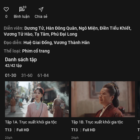
93
0
Bình luận
Chia sẻ
Diễn viên:
Dương Tử,
Hàn Đông Quân,
Ngô Miện,
Điền Tiểu Khiết,
Vương Tử Hào,
Tạ Tâm,
Phú Đại Long
Đạo diễn:
Huệ Giai Đống,
Vương Thành Hân
Thể loại:
Phim cổ trang
Danh sách tập
42/42 tập
01-30
31-60
61-84
Tập 1A. Trục xuất khỏi gia tộc
Tập 1B. Trục xuất khỏi gia tộc
T
T13
Full HD
T13
Full HD
T
20ph
26ph
2