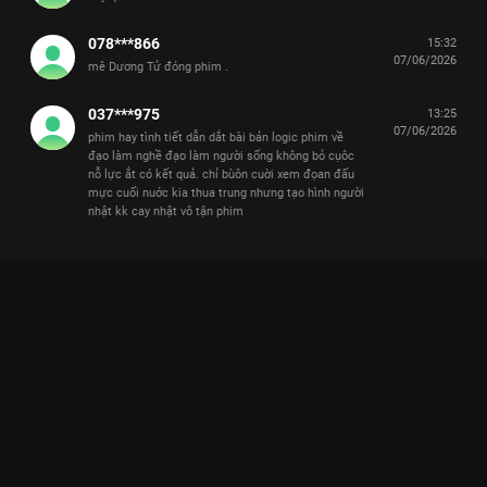
078***866
15:32
07/06/2026
mê Dương Tử đóng phim .
037***975
13:25
07/06/2026
phim hay tình tiết dẫn dắt bài bản logic phim về
đạo làm nghề đạo làm người sống không bỏ cụôc
nỗ lực ắt có kết quả. chỉ bùôn cuời xem đọan đấu
mực cuối nuớc kia thua trung nhưng tạo hình người
nhật kk cay nhật vô tận phim
Xem Tập 10A. Chính thức nhập cuộc Gia Nghiệp - 42 Tập của
Trung Quốc có sự tham gia của . Thuộc thể loại: Phim bộ