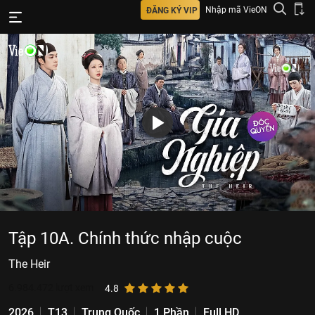
Nhập mã VieON
ĐĂNG KÝ VIP
Tập 10A. Chính thức nhập cuộc
The Heir
6.984.472
lượt xem
4.8
2026
T13
Trung Quốc
1 Phần
Full HD