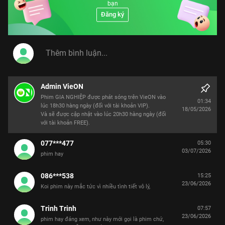
bạn
Đăng ký
Admin VieON
Phim GIA NGHIỆP được phát sóng trên VieON vào
01:34
lúc 18h30 hàng ngày (đối với tài khoản VIP).
18/05/2026
Và sẽ được cập nhật vào lúc 20h30 hàng ngày (đối
với tài khoản FREE).
077***477
05:30
03/07/2026
phim hay
086***538
15:25
23/06/2026
Koi phim này mắc tức vì nhiều tình tiết vô lý,
Trinh Trinh
07:57
23/06/2026
phim hay đáng xem, như này mới gọi là phim chứ,