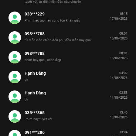
tuyệt vời, từ diễn viên đến câu chuyện
038***229
15:15
17/06/2026
Phim hay, tập nào cũng tốn khăn giấy
098***788
08:01
15/06/2026
từ diễn viên chính đến phụ đều diễn hay quá
098***788
08:01
15/06/2026
phim hay quá , cảnh đẹp
Hạnh Đăng
04:02
14/06/2026
ok
Hạnh Đăng
03:53
14/06/2026
ok
035***365
13:46
13/06/2026
Phim hay tuyệt vời
091***286
13:04