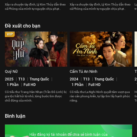
Xảy ra chuyện tày đình, Lý Kim Thủy dẫn theo
Xảy ra chuyện tày đình, Lý Kim Thủy dẫn theo
L
cả Phòng của mình tự nguyện chịu phạt .
cả Phòng của mình tự nguyện chịu phạt .
t
Đề xuất cho bạn
VIP
Quý Nữ
Cẩm Tú An Ninh
T
2025
T13
Trung Quốc
2024
T13
Trung Quốc
2
1 Phần
Full HD
1 Phần
Full HD
Cô tiểu thư Trang Hàn Nhạn (Trần Đô Linh) bị
Cô tiểu thư La Nghi Ninh quyết tâm vượt qua
H
gia tộc hắt hủi từ nhỏ, từng bước tìm được
rào cản phong kiến, tự lập tìm lấy hạnh phúc
t
chỗ đứng của mình.
riêng.
T
Bình luận
Hãy đăng ký tài khoản để chia sẻ bình luận của