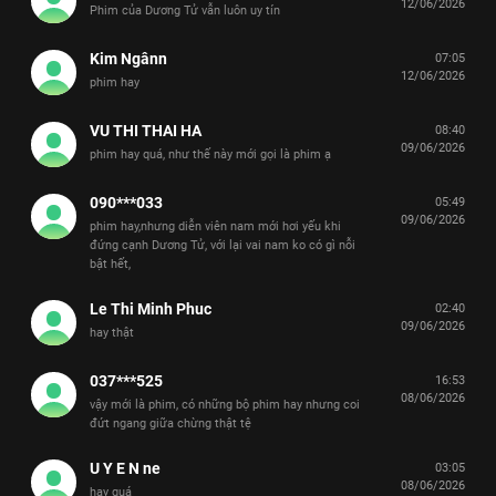
12/06/2026
Phim của Dương Tử vẫn luôn uy tín
Kim Ngânn
07:05
12/06/2026
phim hay
VU THI THAI HA
08:40
09/06/2026
phim hay quá, như thế này mới gọi là phim ạ
090***033
05:49
09/06/2026
phim hay,nhưng diễn viên nam mới hơi yếu khi
đứng cạnh Dương Tử, với lại vai nam ko có gì nỗi
bật hết,
Le Thi Minh Phuc
02:40
09/06/2026
hay thật
037***525
16:53
08/06/2026
vậy mới là phim, có những bộ phim hay nhưng coi
đứt ngang giữa chừng thật tệ
U Y E N ne
03:05
08/06/2026
hay quá