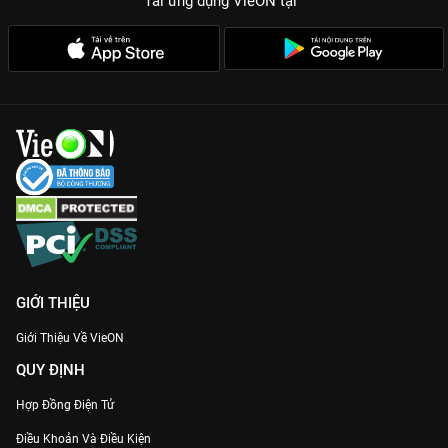
Tải ứng dụng VieON
tại
Muốn xả stress sau giờ làm việc? Bật ngay
Gia Đình Hòa
Thuận
trên
VieON
để cười thả ga cùng những tiểu phẩm gia
đình siêu dính này nhé!
GIỚI THIỆU
Giới Thiệu Về VieON
QUY ĐỊNH
Hợp Đồng Điện Tử
Điều Khoản Và Điều Kiện