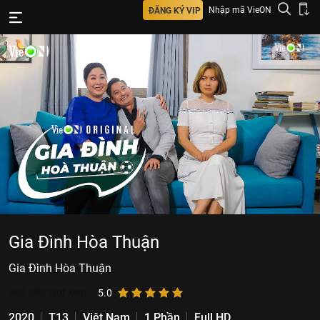
Nhập mã VieON
ĐĂNG KÝ VIP
Gia Đình Hòa Thuận
Gia Đình Hòa Thuận
363.383
lượt xem
5.0
2020
T13
Việt Nam
1 Phần
Full HD