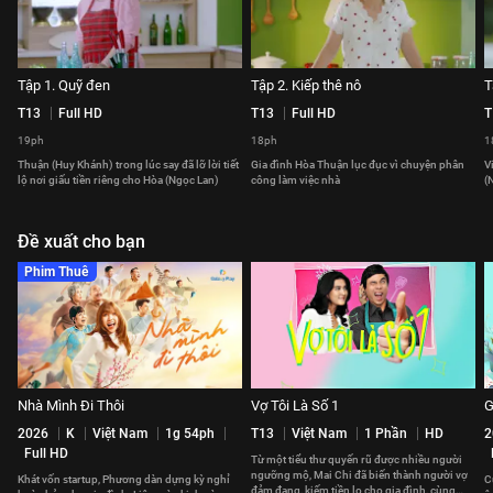
Tập 1. Quỹ đen
Tập 2. Kiếp thê nô
T
T13
Full HD
T13
Full HD
T
19ph
18ph
1
Thuận (Huy Khánh) trong lúc say đã lỡ lời tiết
Gia đình Hòa Thuận lục đục vì chuyện phân
V
lộ nơi giấu tiền riêng cho Hòa (Ngọc Lan)
công làm việc nhà
(
Đề xuất cho bạn
Phim Thuê
Nhà Mình Đi Thôi
Vợ Tôi Là Số 1
G
2026
K
Việt Nam
1g 54ph
T13
Việt Nam
1 Phần
HD
2
Full HD
Từ một tiểu thư quyến rũ được nhiều người
ngưỡng mộ, Mai Chi đã biến thành người vợ
Khát vốn startup, Phương dàn dựng kỳ nghỉ
C
đảm đang, kiếm tiền lo cho gia đình, cùng