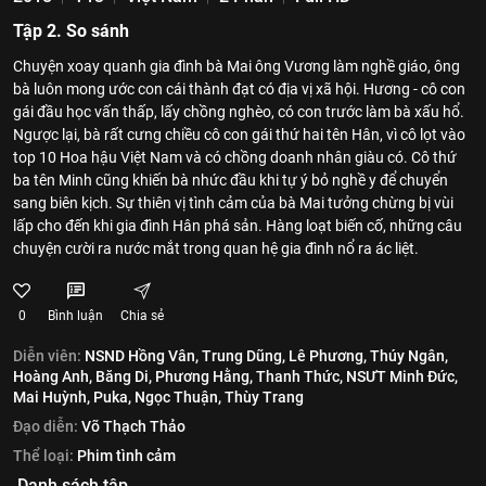
Tập 2. So sánh
Chuyện xoay quanh gia đình bà Mai ông Vương làm nghề giáo, ông
bà luôn mong ước con cái thành đạt có địa vị xã hội. Hương - cô con
gái đầu học vấn thấp, lấy chồng nghèo, có con trước làm bà xấu hổ.
Ngược lại, bà rất cưng chiều cô con gái thứ hai tên Hân, vì cô lọt vào
top 10 Hoa hậu Việt Nam và có chồng doanh nhân giàu có. Cô thứ
ba tên Minh cũng khiến bà nhức đầu khi tự ý bỏ nghề y để chuyển
sang biên kịch. Sự thiên vị tình cảm của bà Mai tưởng chừng bị vùi
lấp cho đến khi gia đình Hân phá sản. Hàng loạt biến cố, những câu
chuyện cười ra nước mắt trong quan hệ gia đình nổ ra ác liệt.
0
Bình luận
Chia sẻ
Diễn viên:
NSND Hồng Vân,
Trung Dũng,
Lê Phương,
Thúy Ngân,
Hoàng Anh,
Băng Di,
Phương Hằng,
Thanh Thức,
NSƯT Minh Đức,
Mai Huỳnh,
Puka,
Ngọc Thuận,
Thùy Trang
Đạo diễn:
Võ Thạch Thảo
Thể loại:
Phim tình cảm
Danh sách tập