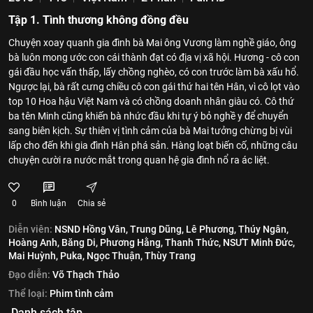
Tập 1. Tình thương không đồng đều
Chuyện xoay quanh gia đình bà Mai ông Vương làm nghề giáo, ông
bà luôn mong ước con cái thành đạt có địa vị xã hội. Hương - cô con
gái đầu học vấn thấp, lấy chồng nghèo, có con trước làm bà xấu hổ.
Ngược lại, bà rất cưng chiều cô con gái thứ hai tên Hân, vì cô lọt vào
top 10 Hoa hậu Việt Nam và có chồng doanh nhân giàu có. Cô thứ
ba tên Minh cũng khiến bà nhức đầu khi tự ý bỏ nghề y để chuyển
sang biên kịch. Sự thiên vị tình cảm của bà Mai tưởng chừng bị vùi
lấp cho đến khi gia đình Hân phá sản. Hàng loạt biến cố, những câu
chuyện cười ra nước mắt trong quan hệ gia đình nổ ra ác liệt.
0
Bình luận
Chia sẻ
Diễn viên:
NSND Hồng Vân,
Trung Dũng,
Lê Phương,
Thúy Ngân,
Hoàng Anh,
Băng Di,
Phương Hằng,
Thanh Thức,
NSƯT Minh Đức,
Mai Huỳnh,
Puka,
Ngọc Thuận,
Thùy Trang
Đạo diễn:
Võ Thạch Thảo
Thể loại:
Phim tình cảm
Danh sách tập