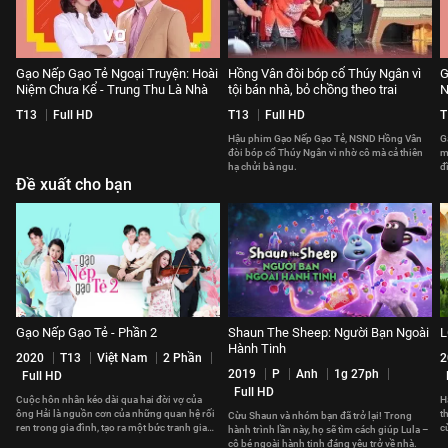
Gạo Nếp Gạo Tẻ Ngoại Truyện: Hoài
Hồng Vân đòi bóp cổ Thúy Ngân vì
G
Niệm Chưa Kể - Trung Thu Là Nhà
tội bán nhà, bỏ chồng theo trai
N
T13
Full HD
T13
Full HD
T
Hậu phim Gạo Nếp Gạo Tẻ, NSND Hồng Vân
G
đòi bóp cổ Thúy Ngân vì nhờ cô mà cả thiên
m
hạ chửi bà ngu.
đ
Đề xuất cho bạn
l
Gạo Nếp Gạo Tẻ - Phần 2
Shaun The Sheep: Người Bạn Ngoài
L
Hành Tinh
2020
T13
Việt Nam
2 Phần
2
2019
P
Anh
1g 27ph
Full HD
Full HD
Cuộc hôn nhân kéo dài qua hai đời vợ của
H
ông Hải là nguồn cơn của những quan hệ rối
t
Cừu Shaun và nhóm bạn đã trở lại! Trong
ren trong gia đình, tạo ra một bức tranh gia
c
hành trình lần này, họ sẽ tìm cách giúp Lula –
đình đầy sóng gió.
b
cô bé ngoài hành tinh đáng yêu trở về nhà.