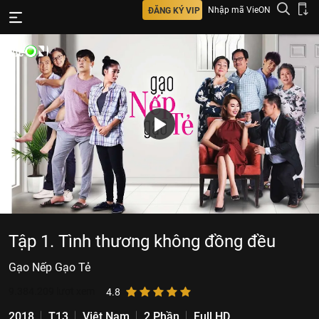
Nhập mã VieON
ĐĂNG KÝ VIP
Tập 1. Tình thương không đồng đều
Gạo Nếp Gạo Tẻ
9.384.209
lượt xem
4.8
2018
T13
Việt Nam
2 Phần
Full HD