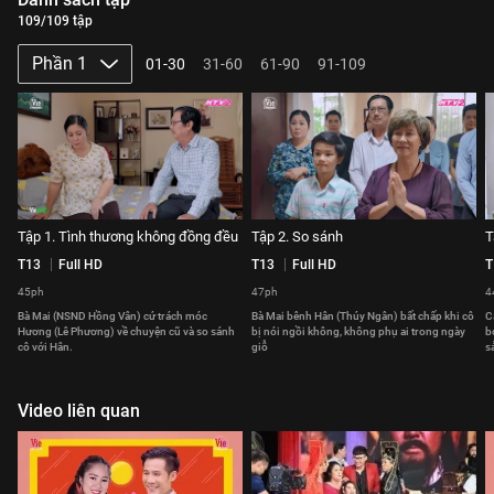
109/109 tập
Phần 1
01-30
31-60
61-90
91-109
Tập 1. Tình thương không đồng đều
Tập 2. So sánh
T
T13
Full HD
T13
Full HD
T
45ph
47ph
4
Bà Mai (NSND Hồng Vân) cứ trách móc
Bà Mai bênh Hân (Thúy Ngân) bất chấp khi cô
C
Hương (Lê Phương) về chuyện cũ và so sánh
bị nói ngồi không, không phụ ai trong ngày
b
cô với Hân.
giỗ
s
Video liên quan