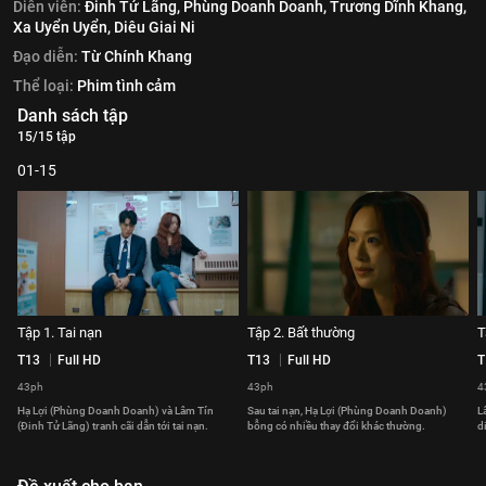
Diễn viên:
Đinh Tử Lãng,
Phùng Doanh Doanh,
Trương Dĩnh Khang,
Xa Uyển Uyển,
Diêu Giai Ni
Đạo diễn:
Từ Chính Khang
Thể loại:
Phim tình cảm
Danh sách tập
15/15 tập
01-15
Tập 1. Tai nạn
Tập 2. Bất thường
T
T13
Full HD
T13
Full HD
T
43ph
43ph
4
Hạ Lợi (Phùng Doanh Doanh) và Lâm Tín
Sau tai nạn, Hạ Lợi (Phùng Doanh Doanh)
L
(Đinh Tử Lãng) tranh cãi dẫn tới tai nạn.
bỗng có nhiều thay đổi khác thường.
d