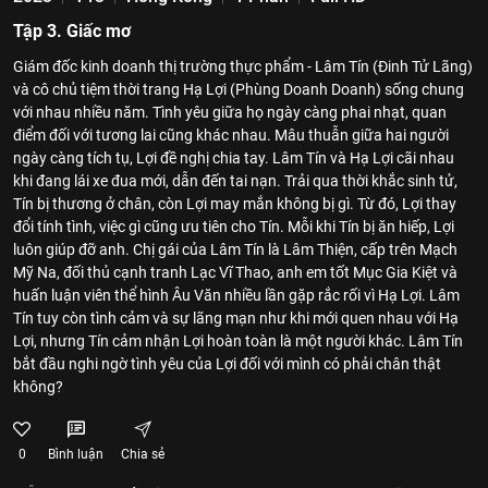
Tập 3. Giấc mơ
Giám đốc kinh doanh thị trường thực phẩm - Lâm Tín (Đinh Tử Lãng)
và cô chủ tiệm thời trang Hạ Lợi (Phùng Doanh Doanh) sống chung
với nhau nhiều năm. Tình yêu giữa họ ngày càng phai nhạt, quan
điểm đối với tương lai cũng khác nhau. Mâu thuẫn giữa hai người
ngày càng tích tụ, Lợi đề nghị chia tay. Lâm Tín và Hạ Lợi cãi nhau
khi đang lái xe đua mới, dẫn đến tai nạn. Trải qua thời khắc sinh tử,
Tín bị thương ở chân, còn Lợi may mắn không bị gì. Từ đó, Lợi thay
đổi tính tình, việc gì cũng ưu tiên cho Tín. Mỗi khi Tín bị ăn hiếp, Lợi
luôn giúp đỡ anh. Chị gái của Lâm Tín là Lâm Thiện, cấp trên Mạch
Mỹ Na, đối thủ cạnh tranh Lạc Vĩ Thao, anh em tốt Mục Gia Kiệt và
huấn luận viên thể hình Âu Văn nhiều lần gặp rắc rối vì Hạ Lợi. Lâm
Tín tuy còn tình cảm và sự lãng mạn như khi mới quen nhau với Hạ
Lợi, nhưng Tín cảm nhận Lợi hoàn toàn là một người khác. Lâm Tín
bắt đầu nghi ngờ tình yêu của Lợi đối với mình có phải chân thật
không?
0
Bình luận
Chia sẻ