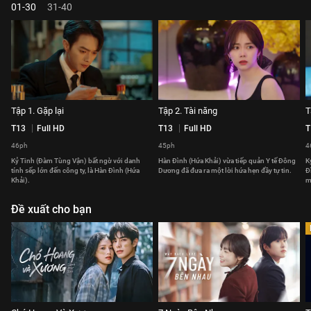
01-30
31-40
Tập 1. Gặp lại
Tập 2. Tài năng
T
T13
Full HD
T13
Full HD
T
46ph
45ph
4
Kỷ Tinh (Đàm Tùng Vận) bất ngờ với danh
Hàn Đình (Hứa Khải) vừa tiếp quản Y tế Đông
K
tính sếp lớn đến công ty, là Hàn Đình (Hứa
Dương đã đưa ra một lời hứa hẹn đầy tự tin.
Đ
Khải).
m
Đề xuất cho bạn