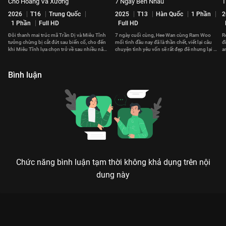
Chó Hoang Và Xương
7 Ngày Bên Nhau
T
2026
T16
Trung Quốc
2025
T13
Hàn Quốc
1 Phần
2
1 Phần
Full HD
Full HD
Đôi thanh mai trúc mã Trần Dị và Miêu Tĩnh
7 ngày cuối cùng, Hee Wan cùng Ram Woo
R
tưởng chừng bị cắt đứt sau biến cố, cho đến
mối tình đầu nay đã là thần chết, viết lại câu
đ
khi Miêu Tĩnh lựa chọn trở về sau nhiều năm
chuyện tình yêu vốn sẽ rất đẹp đẽ nhưng lại bị
a
tha phương.
bỏ lỡ.
đ
Bình luận
Chức năng bình luận tạm thời không khả dụng trên nội
dung này
Xem Tập 18. Quảng bá Em Đẹp Hơn Cả Ánh Sao - 40 Tập của
Trung Quốc có sự tham gia của . Thuộc thể loại: Phim bộ