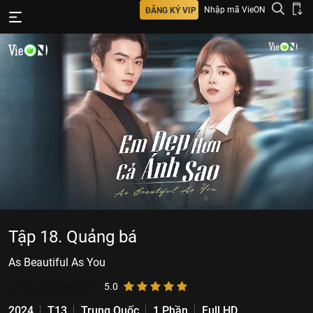
Nhập mã VieON
ĐĂNG KÝ VIP
Tập 18. Quảng bá
As Beautiful As You
2.160.336
lượt xem
5.0
2024
T13
Trung Quốc
1 Phần
Full HD