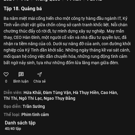
Tập 18. Quảng bá
Ba năm miệt mài cống hiến cho một công ty hàng đầu ngành IT, Kỷ
Tinh vẫn chật vật giữa chốn công sở cạnh tranh khốc liệt. Nỗi chán
chường thúc đẩy cô rời đi, tự mình dựng xây sự nghiệp. May mắn
thay, CEO Hàn Đình, một người cố vấn và nhà đầu tư quyền lực, đã
nhận ra tiềm năng của cô. Dưới sự nâng đỡ của anh, con đường khởi
nghiệp của Kỷ Tinh dần khởi sắc. Những ngày tháng kề vai sát cánh,
mối quan hệ công việc dần chuyển hóa, những rung động tình cảm
bất ngờ nảy sinh, tựa như những đốm lửa lãng mạn giữa đêm.
0
Bình luận
Chia sẻ
Diễn viên:
Hứa Khải,
Đàm Tùng Vận,
Hà Thụy Hiền,
Cao Hàn,
Thi Thi,
Ngô Thi Lạc,
Ngao Thụy Bằng
Đạo diễn:
Trần Sướng
Thể loại:
Phim tình cảm
Danh sách tập
40/40 tập