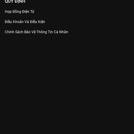
QUY ĐỊNH
Hợp Đồng Điện Tử
Điều Khoản Và Điều Kiện
Chính Sách Bảo Vệ Thông Tin Cá Nhân
Chính Sách Bảo Vệ Người Tiêu Dùng Dễ Bị Tổn Thương
Thỏa Thuận Sử Dụng Dịch Vụ Mạng Xã Hội
THÔNG TIN
Thông Báo
Trung Tâm Hỗ Trợ
Liên Hệ
Góp Ý
Công ty Cổ phần VieON - Địa chỉ: Tầng 5, 222 Pasteur, Phường Xuân Hòa,
Thành phố Hồ Chí Minh