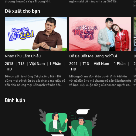
thượng thừa của Yaya Trương Nhi.
ngày mà bị cô nàng chia tay 367 lần.
d
h
Đề xuất cho bạn
Nhạc Phụ Lắm Chiêu
Đố Ba Biết Mẹ Đang Nghĩ Gì
Đ
2018
T13
Việt Nam
1 Phần
2021
T13
Việt Nam
1 Phần
2
HD
HD
Để con gái lấy chồng đại gia, ông Năm Dố
Một người mẹ đơn thân quyết định kết hôn
M
dùng mọi trò chiêu dụ các chàng trai giàu có
với gã đàn ông mà cha mẹ cô sắp đặt như một
đ
đến nhà, nhưng mọi kế hoạch trở nên hài
vỏ bọc. Liệu cuộc sống của hai con người xa
t
hước khi sự cố bất ngờ xuất hiện.
lạ ấy có trở nên gắn kết?
k
Bình luận