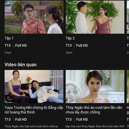
Tập 1
Tập 2
T
T13
Full HD
T13
Full HD
T
26ph
28ph
2
Video liên quan
Yaya Trương Nhi chứng tỏ đẳng cấp
Thúy Ngân thử áo cưới tám lần vẫn
H
nữ hoàng thả thính
chưa lấy được chồng
g
T13
Full HD
T13
Full HD
T
Thúy Ngân còn bật cười trước thói mê trai
Bạn trai của Thúy Ngân than thở một năm 365
T