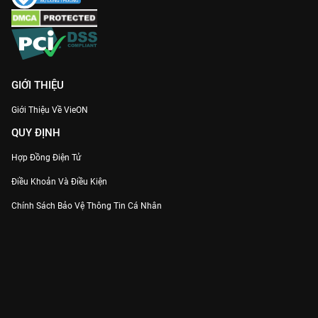
GIỚI THIỆU
Giới Thiệu Về VieON
QUY ĐỊNH
Hợp Đồng Điện Tử
Điều Khoản Và Điều Kiện
Chính Sách Bảo Vệ Thông Tin Cá Nhân
Chính Sách Bảo Vệ Người Tiêu Dùng Dễ Bị Tổn Thương
Thỏa Thuận Sử Dụng Dịch Vụ Mạng Xã Hội
THÔNG TIN
Thông Báo