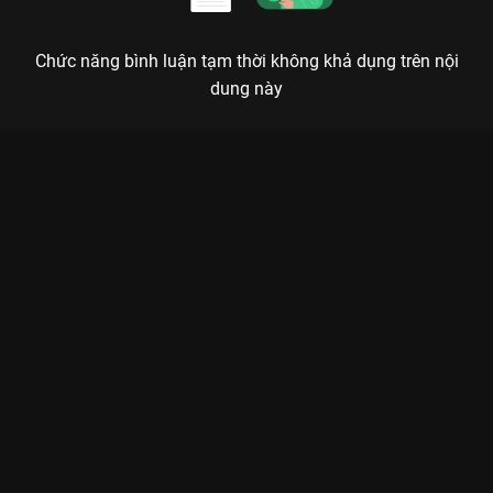
Chức năng bình luận tạm thời không khả dụng trên nội
dung này
Xem Tập 24 Em Chưa Muốn Lấy Chồng - 60 Tập của Việt Nam
có sự tham gia của . Thuộc thể loại: Phim bộ