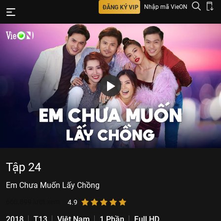
Nhập mã VieON
ĐĂNG KÝ VIP
Tập 24
Em Chưa Muốn Lấy Chồng
660.899
lượt xem
4.9
2018
T13
Việt Nam
1 Phần
Full HD