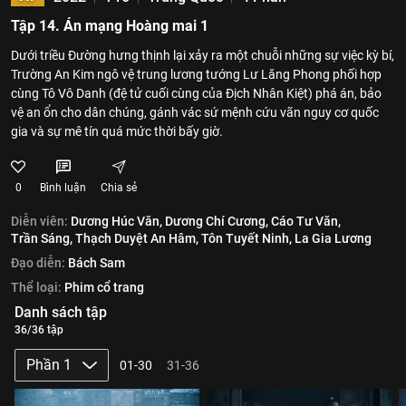
Tập 14. Án mạng Hoàng mai 1
Dưới triều Đường hưng thịnh lại xảy ra một chuỗi những sự việc kỳ bí,
Trường An Kim ngô vệ trung lương tướng Lư Lăng Phong phối hợp
cùng Tô Vô Danh (đệ tử cuối cùng của Địch Nhân Kiệt) phá án, bảo
vệ an ổn cho dân chúng, gánh vác sứ mệnh cứu vãn nguy cơ quốc
gia và sự mê tín quá mức thời bấy giờ.
0
Bình luận
Chia sẻ
Diễn viên:
Dương Húc Văn,
Dương Chí Cương,
Cáo Tư Văn,
Trần Sáng,
Thạch Duyệt An Hâm,
Tôn Tuyết Ninh,
La Gia Lương
Đạo diễn:
Bách Sam
Thể loại:
Phim cổ trang
Danh sách tập
36/36 tập
Phần 1
01-30
31-36