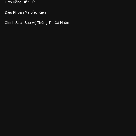
Hợp Đồng Điện Tử
Điều Khoản Và Điều Kiện
Chính Sách Bảo Vệ Thông Tin Cá Nhân
Chính Sách Bảo Vệ Người Tiêu Dùng Dễ Bị Tổn Thương
Thỏa Thuận Sử Dụng Dịch Vụ Mạng Xã Hội
THÔNG TIN
Thông Báo
Trung Tâm Hỗ Trợ
Liên Hệ
Góp Ý
Công ty Cổ phần VieON - Địa chỉ: Tầng 5, 222 Pasteur, Phường Xuân Hòa,
Thành phố Hồ Chí Minh
Email:
support@vieon.vn
| Hotline:
1800.599.920
(miễn phí)