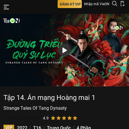
Nhập mã VieON
ĐĂNG KÝ VIP
Tập 14. Án mạng Hoàng mai 1
Strange Tales Of Tang Dynasty
1.065.063
lượt xem
4.9
VIP
2022
T16
Trung Quốc
4 Phần