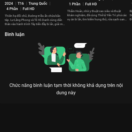
2024
T16
Trung Quốc
1 Phần
Full HD
4 Phần
Full HD
Thẩm Hoản, nhờ y thuật cao siêu và thuật
B
khám nghiệm, đã cùng Thế tử Yến Trì phá các
S
Thiên hạ đổi chủ, Đường triều ẩn chứa bão
vụ án bí ẩn, tìm kiếm hung thủ, rửa sạch oan
Đ
táp. Lư Lăng Phong và Tô Vô Danh cùng dấn
khuất cho cha.
n
thân vào hành trình Tây tiến đầy bí ẩn, giải mã
những vụ án kỳ dị.
Bình luận
Chức năng bình luận tạm thời không khả dụng trên nội
dung này
Xem Tập 14. Án mạng Hoàng mai 1 Đường Triều Quỷ Sự Lục -
36 Tập của Trung Quốc có sự tham gia của . Thuộc thể loại:
Phim bộ