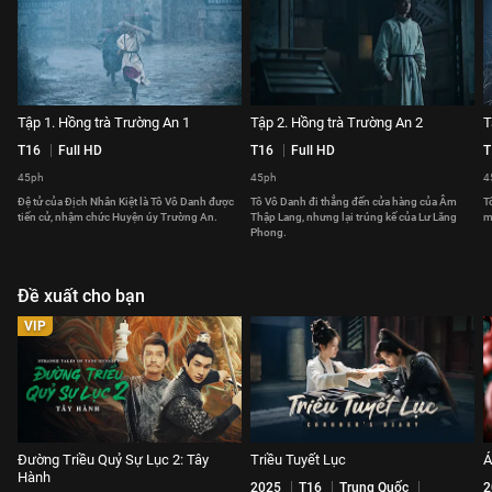
Tập 1. Hồng trà Trường An 1
Tập 2. Hồng trà Trường An 2
T
T16
Full HD
T16
Full HD
T
45ph
45ph
4
Đệ tử của Địch Nhân Kiệt là Tô Vô Danh được
Tô Vô Danh đi thẳng đến cửa hàng của Âm
T
tiến cử, nhậm chức Huyện úy Trường An.
Thập Lang, nhưng lại trúng kế của Lư Lăng
m
Phong.
Đề xuất cho bạn
VIP
Đường Triều Quỷ Sự Lục 2: Tây
Triều Tuyết Lục
Á
Hành
2025
T16
Trung Quốc
2