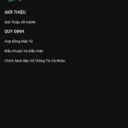
GIỚI THIỆU
Giới Thiệu Về VieON
QUY ĐỊNH
Hợp Đồng Điện Tử
Điều Khoản Và Điều Kiện
Chính Sách Bảo Vệ Thông Tin Cá Nhân
Chính Sách Bảo Vệ Người Tiêu Dùng Dễ Bị Tổn Thương
Thỏa Thuận Sử Dụng Dịch Vụ Mạng Xã Hội
THÔNG TIN
Thông Báo
Trung Tâm Hỗ Trợ
Liên Hệ