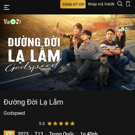
Nhập mã VieON
ĐĂNG KÝ VIP
Đường Đời Lạ Lẫm
Godspeed
55.257
lượt xem
5.0
VIP
2023
T13
Trung Quốc
1g 40ph