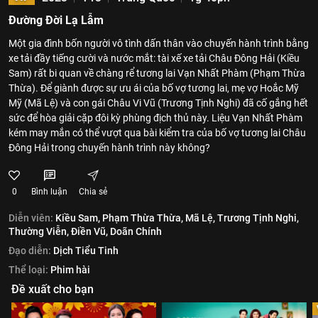
Đường Đời Lạ Lẫm
Một gia đình bốn người vô tình dấn thân vào chuyến hành trình bằng
xe tải đầy tiếng cười và nước mắt: tài xế xe tải Châu Đông Hải (Kiều
Sam) rất bi quan về chàng rể tương lai Vạn Nhất Phàm (Phạm Thừa
Thừa). Để giành được sự ưu ái của bố vợ tương lai, mẹ vợ Hoắc Mỹ
Mỹ (Mã Lệ) và con gái Châu Vi Vũ (Trương Tịnh Nghi) đã cố gắng hết
sức để hòa giải cặp đôi kỳ phùng địch thủ này. Liệu Vạn Nhất Phàm
kém may mắn có thể vượt qua bài kiểm tra của bố vợ tương lai Châu
Đông Hải trong chuyến hành trình này không?
0
Bình luận
Chia sẻ
Diễn viên:
Kiều Sam,
Phạm Thừa Thừa,
Mã Lệ,
Trương Tịnh Nghi,
Thường Viễn,
Điền Vũ,
Doãn Chính
Đạo diễn:
Dịch Tiểu Tinh
Thể loại:
Phim hài
Đề xuất cho bạn