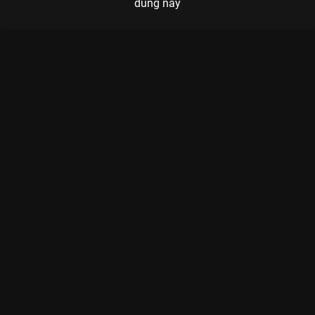
dung này
Xem Đường Đời Lạ Lẫm của Trung Quốc có sự tham gia của
Doãn Chính, Trương Tịnh Nghi, Kiều Sam, Mã Lệ, Phạm Thừa
Thừa. Thuộc thể loại: Phim lẻ