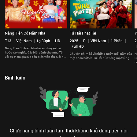
Nàng Tiên Có Năm Nhà
Tứ Hải Phát Tài
Y
T13
Việt Nam
1g 30ph
HD
2025
P
Việt Nam
1 Phần
2
Full HD
​Nàng Tiên Có Năm Nhà là câu chuyện hài
hước và ý nghĩa, đặc biệt dành cho mùa Tết
Chuyện phim kể về những ngày cuối năm của
N
với sự tham gia của dàn diễn viên tên tuổi như
một đoàn hát tên Tứ Hải nức tiếng một vùng.
l
Khả Ngân, Chí Tài, Tấn Beo, Huy Khánh, Hiếu
r
Hiền.
c
Bình luận
Chức năng bình luận tạm thời không khả dụng trên nội